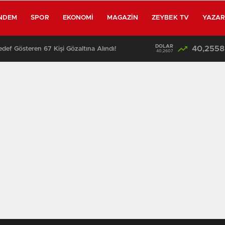
NDEM
SPOR
EKONOMI
MAGAZIN
ZEYBEK TV
YAZA
DOLAR
40,2558
edef Gösteren 67 Kişi Gözaltına Alındı!
13:25
40,2607