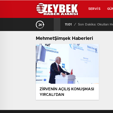
SERVIS
GÜ
11:01
/
Son Dakika: Okulları H
MehmetŞimşek Haberleri
ZİRVENİN AÇILIŞ KONUŞMASI
YIRCALI’DAN