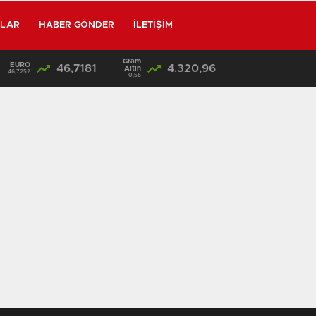
RLAR
HABER GÖNDER
İLETIŞIM
Gram
EURO
46,7181
4.320,96
/
SON DAKİKA: Kahramanmaraş’taki Okul Katliamında Flaş Gelişme! Emniyet Müdürü Baba Gözaltına Alınıyor
Altın
46,7252
0,56