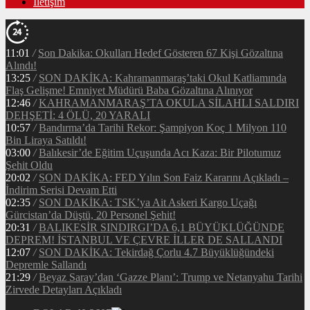
İletişim
11:01
/
Son Dakika: Okulları Hedef Gösteren 67 Kişi Gözaltına
Alındı!
13:25
/
SON DAKİKA: Kahramanmaraş’taki Okul Katliamında
Flaş Gelişme! Emniyet Müdürü Baba Gözaltına Alınıyor
12:46
/
KAHRAMANMARAŞ’TA OKULA SİLAHLI SALDIRI
DEHŞETİ: 4 ÖLÜ, 20 YARALI
10:57
/
Bandırma’da Tarihi Rekor: Şampiyon Koç 1 Milyon 110
Bin Liraya Satıldı!
03:00
/
Balıkesir’de Eğitim Uçuşunda Acı Kaza: Bir Pilotumuz
Şehit Oldu
20:02
/
SON DAKİKA: FED Yılın Son Faiz Kararını Açıkladı –
İndirim Serisi Devam Etti
02:35
/
SON DAKİKA: TSK’ya Ait Askeri Kargo Uçağı
Gürcistan’da Düştü, 20 Personel Şehit!
20:31
/
BALIKESİR SINDIRGI’DA 6,1 BÜYÜKLÜĞÜNDE
DEPREM! İSTANBUL VE ÇEVRE İLLER DE SALLANDI
12:07
/
SON DAKİKA: Tekirdağ Çorlu 4.7 Büyüklüğündeki
Depremle Sallandı
21:29
/
Beyaz Saray’dan ‘Gazze Planı’: Trump ve Netanyahu Tarihi
Zirvede Detayları Açıkladı