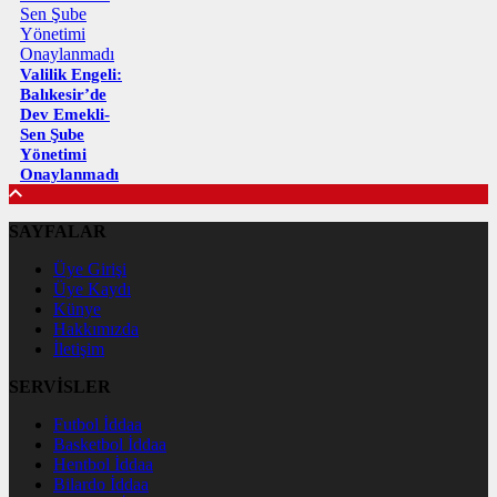
Valilik Engeli:
Balıkesir’de
Dev Emekli-
Sen Şube
Yönetimi
Onaylanmadı
SAYFALAR
Üye Girişi
Üye Kaydı
Künye
Hakkımızda
İletişim
SERVİSLER
Futbol İddaa
Basketbol İddaa
Hentbol İddaa
Bilardo İddaa