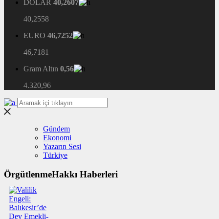
DOLAR
40,2607
40,2558
EURO
46,7252
46,7181
Gram Altın
0,56
4.320,96
Gündem
Ekonomi
Yazarın Sesi
Türkiye
ÖrgütlenmeHakkı Haberleri