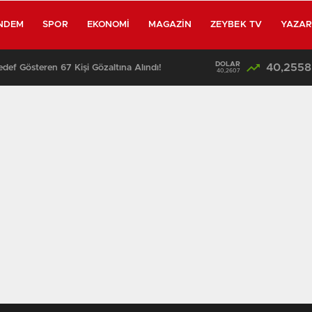
NDEM
SPOR
EKONOMI
MAGAZIN
ZEYBEK TV
YAZA
DOLAR
40,2558
edef Gösteren 67 Kişi Gözaltına Alındı!
13:25
40,2607