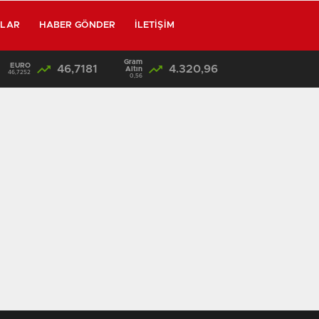
RLAR
HABER GÖNDER
İLETIŞIM
Gram
EURO
46,7181
4.320,96
/
SON DAKİKA: Kahramanmaraş’taki Okul Katliamında Flaş Gelişme! Emniyet Müdürü Baba Gözaltına Alınıyor
Altın
46,7252
0,56