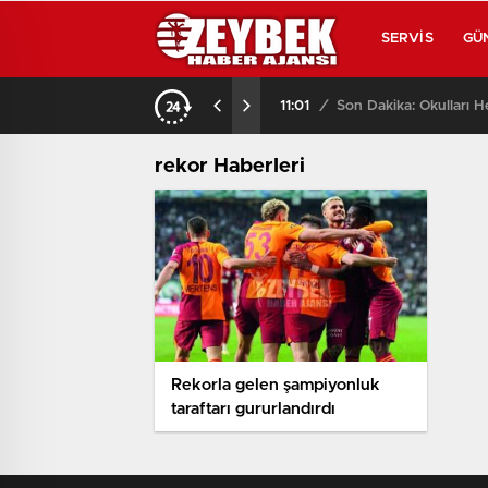
SERVIS
GÜ
11:01
/
Son Dakika: Okulları H
rekor Haberleri
Rekorla gelen şampiyonluk
taraftarı gururlandırdı