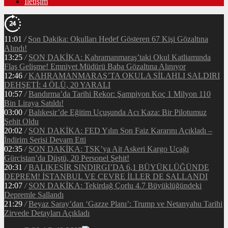
İletişim
11:01
/
Son Dakika: Okulları Hedef Gösteren 67 Kişi Gözaltına
Alındı!
13:25
/
SON DAKİKA: Kahramanmaraş’taki Okul Katliamında
Flaş Gelişme! Emniyet Müdürü Baba Gözaltına Alınıyor
12:46
/
KAHRAMANMARAŞ’TA OKULA SİLAHLI SALDIRI
DEHŞETİ: 4 ÖLÜ, 20 YARALI
10:57
/
Bandırma’da Tarihi Rekor: Şampiyon Koç 1 Milyon 110
Bin Liraya Satıldı!
03:00
/
Balıkesir’de Eğitim Uçuşunda Acı Kaza: Bir Pilotumuz
Şehit Oldu
20:02
/
SON DAKİKA: FED Yılın Son Faiz Kararını Açıkladı –
İndirim Serisi Devam Etti
02:35
/
SON DAKİKA: TSK’ya Ait Askeri Kargo Uçağı
Gürcistan’da Düştü, 20 Personel Şehit!
20:31
/
BALIKESİR SINDIRGI’DA 6,1 BÜYÜKLÜĞÜNDE
DEPREM! İSTANBUL VE ÇEVRE İLLER DE SALLANDI
12:07
/
SON DAKİKA: Tekirdağ Çorlu 4.7 Büyüklüğündeki
Depremle Sallandı
21:29
/
Beyaz Saray’dan ‘Gazze Planı’: Trump ve Netanyahu Tarihi
Zirvede Detayları Açıkladı