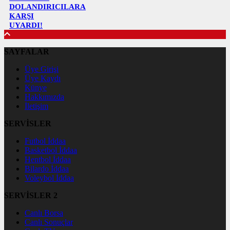
DOLANDIRICILARA
KARŞI
UYARDI!
SAYFALAR
Üye Girişi
Üye Kaydı
Künye
Hakkımızda
İletişim
SERVİSLER
Futbol İddaa
Basketbol İddaa
Hentbol İddaa
Bilardo İddaa
Voleybol İddaa
SERVİSLER 2
Canlı Borsa
Canlı Sonuçlar