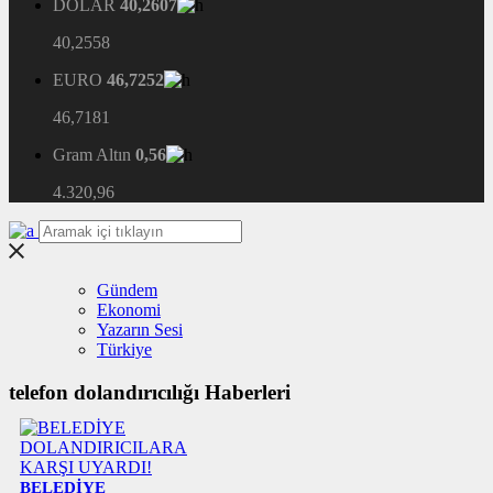
DOLAR
40,2607
40,2558
EURO
46,7252
46,7181
Gram Altın
0,56
4.320,96
Gündem
Ekonomi
Yazarın Sesi
Türkiye
telefon dolandırıcılığı Haberleri
BELEDİYE