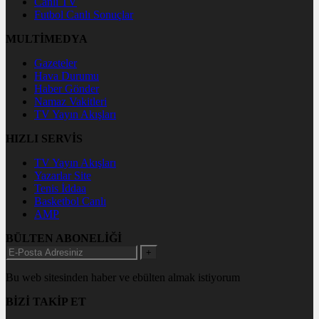
Canlı TV
Futbol Canlı Sonuçlar
MULTİMEDYA
Gazeteler
Hava Durumu
Haber Gönder
Namaz Vakitleri
TV Yayın Akışları
HIZLI SERVİS
TV Yayın Akışları
Yazarlar Site
Tenis İddaa
Basketbol Canlı
AMP
BÜLTEN ABONELİĞİ
+
Bu web sitesinden haber ve ebülten almak istiyorum
BİZİ TAKİP ET