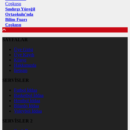
Sındırgı Yüreğil
Ortaokulu’nda
Bilim Fuarı
Coşkusu
SAYFALAR
Üye Girişi
Üye Kaydı
Künye
Hakkımızda
İletişim
SERVİSLER
Futbol İddaa
Basketbol İddaa
Hentbol İddaa
Bilardo İddaa
Voleybol İddaa
SERVİSLER 2