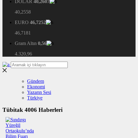
DOLAR
40,2607
40,2558
EURO
46,7252
46,7181
Gram Altın
0,56
4.320,96
Gündem
Ekonomi
Yazarın Sesi
Türkiye
Tübitak 4006 Haberleri