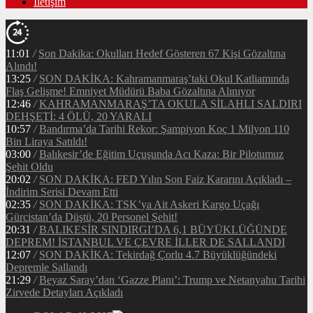
İletişim
11:01
/
Son Dakika: Okulları Hedef Gösteren 67 Kişi Gözaltına
Alındı!
13:25
/
SON DAKİKA: Kahramanmaraş’taki Okul Katliamında
Flaş Gelişme! Emniyet Müdürü Baba Gözaltına Alınıyor
12:46
/
KAHRAMANMARAŞ’TA OKULA SİLAHLI SALDIRI
DEHŞETİ: 4 ÖLÜ, 20 YARALI
10:57
/
Bandırma’da Tarihi Rekor: Şampiyon Koç 1 Milyon 110
Bin Liraya Satıldı!
03:00
/
Balıkesir’de Eğitim Uçuşunda Acı Kaza: Bir Pilotumuz
Şehit Oldu
20:02
/
SON DAKİKA: FED Yılın Son Faiz Kararını Açıkladı –
İndirim Serisi Devam Etti
02:35
/
SON DAKİKA: TSK’ya Ait Askeri Kargo Uçağı
Gürcistan’da Düştü, 20 Personel Şehit!
20:31
/
BALIKESİR SINDIRGI’DA 6,1 BÜYÜKLÜĞÜNDE
DEPREM! İSTANBUL VE ÇEVRE İLLER DE SALLANDI
12:07
/
SON DAKİKA: Tekirdağ Çorlu 4.7 Büyüklüğündeki
Depremle Sallandı
21:29
/
Beyaz Saray’dan ‘Gazze Planı’: Trump ve Netanyahu Tarihi
Zirvede Detayları Açıkladı