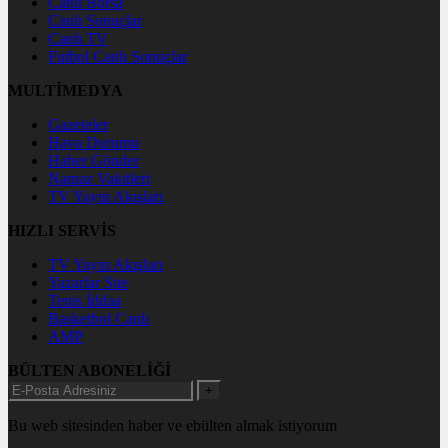
Canlı Borsa
Canlı Sonuçlar
Canlı TV
Futbol Canlı Sonuçlar
MULTİMEDYA
Gazeteler
Hava Durumu
Haber Gönder
Namaz Vakitleri
TV Yayın Akışları
HIZLI SERVİS
TV Yayın Akışları
Yazarlar Site
Tenis İddaa
Basketbol Canlı
AMP
BÜLTEN ABONELİĞİ
+
Bu web sitesinden haber ve ebülten almak istiyorum