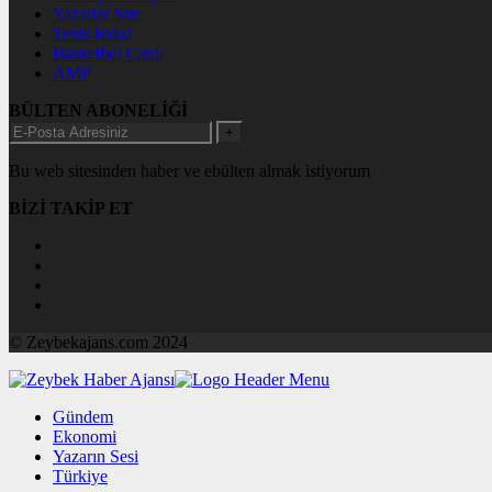
Yazarlar Site
Tenis İddaa
Basketbol Canlı
AMP
BÜLTEN ABONELİĞİ
+
Bu web sitesinden haber ve ebülten almak istiyorum
BİZİ TAKİP ET
© Zeybekajans.com 2024
Gündem
Ekonomi
Yazarın Sesi
Türkiye