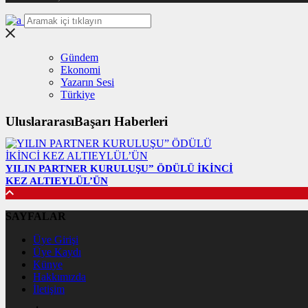
Gündem
Ekonomi
Yazarın Sesi
Türkiye
UluslararasıBaşarı Haberleri
YILIN PARTNER KURULUŞU” ÖDÜLÜ İKİNCİ
KEZ ALTIEYLÜL’ÜN
SAYFALAR
Üye Girişi
Üye Kaydı
Künye
Hakkımızda
İletişim