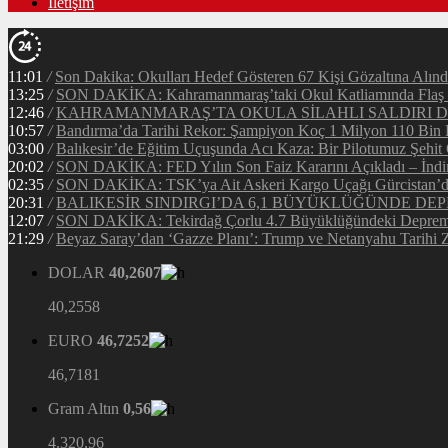
İletişim
11:01
/
Son Dakika: Okulları Hedef Gösteren 67 Kişi Gözaltına Alınd
13:25
/
SON DAKİKA: Kahramanmaraş’taki Okul Katliamında Flaş G
12:46
/
KAHRAMANMARAŞ’TA OKULA SİLAHLI SALDIRI DEH
10:57
/
Bandırma’da Tarihi Rekor: Şampiyon Koç 1 Milyon 110 Bin Li
03:00
/
Balıkesir’de Eğitim Uçuşunda Acı Kaza: Bir Pilotumuz Şehit
20:02
/
SON DAKİKA: FED Yılın Son Faiz Kararını Açıkladı – İndir
02:35
/
SON DAKİKA: TSK’ya Ait Askeri Kargo Uçağı Gürcistan’da 
20:31
/
BALIKESİR SINDIRGI’DA 6,1 BÜYÜKLÜĞÜNDE DEP
12:07
/
SON DAKİKA: Tekirdağ Çorlu 4.7 Büyüklüğündeki Depreml
21:29
/
Beyaz Saray’dan ‘Gazze Planı’: Trump ve Netanyahu Tarihi Z
DOLAR
40,2607
40,2558
EURO
46,7252
46,7181
Gram Altın
0,56
4.320,96