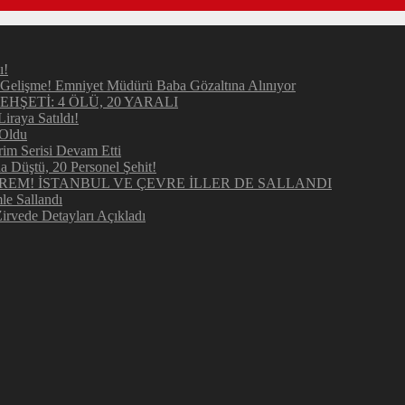
ı!
elişme! Emniyet Müdürü Baba Gözaltına Alınıyor
ŞETİ: 4 ÖLÜ, 20 YARALI
raya Satıldı!
 Oldu
im Serisi Devam Etti
Düştü, 20 Personel Şehit!
REM! İSTANBUL VE ÇEVRE İLLER DE SALLANDI
e Sallandı
irvede Detayları Açıkladı