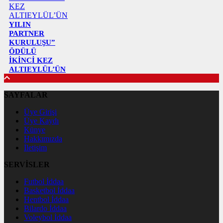
YILIN
PARTNER
KURULUŞU”
ÖDÜLÜ
İKİNCİ KEZ
ALTIEYLÜL’ÜN
SAYFALAR
Üye Girişi
Üye Kaydı
Künye
Hakkımızda
İletişim
SERVİSLER
Futbol İddaa
Basketbol İddaa
Hentbol İddaa
Bilardo İddaa
Voleybol İddaa