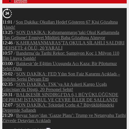
İletişim
11:01
/
Son Dakika: Okulları Hedef Gösteren 67 Kişi Gözaltına
Alındı!
13:25
/
SON DAKİKA: Kahramanmaraş’taki Okul Katliamında
Flaş Gelişme! Emniyet Müdürü Baba Gözaltına Alınıyor
12:46
/
KAHRAMANMARAŞ’TA OKULA SİLAHLI SALDIRI
DEHŞETİ: 4 ÖLÜ, 20 YARALI
10:57
/
Bandırma’da Tarihi Rekor: Şampiyon Koç 1 Milyon 110
Bin Liraya Satıldı!
03:00
/
Balıkesir’de Eğitim Uçuşunda Acı Kaza: Bir Pilotumuz
Şehit Oldu
20:02
/
SON DAKİKA: FED Yılın Son Faiz Kararını Açıkladı –
İndirim Serisi Devam Etti
02:35
/
SON DAKİKA: TSK’ya Ait Askeri Kargo Uçağı
Gürcistan’da Düştü, 20 Personel Şehit!
20:31
/
BALIKESİR SINDIRGI’DA 6,1 BÜYÜKLÜĞÜNDE
DEPREM! İSTANBUL VE ÇEVRE İLLER DE SALLANDI
12:07
/
SON DAKİKA: Tekirdağ Çorlu 4.7 Büyüklüğündeki
Depremle Sallandı
21:29
/
Beyaz Saray’dan ‘Gazze Planı’: Trump ve Netanyahu Tarihi
Zirvede Detayları Açıkladı