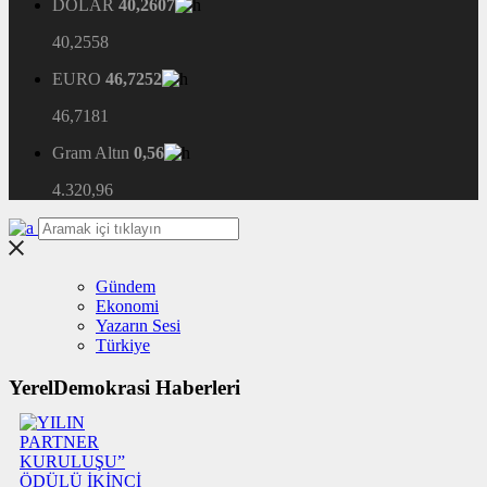
DOLAR
40,2607
40,2558
EURO
46,7252
46,7181
Gram Altın
0,56
4.320,96
Gündem
Ekonomi
Yazarın Sesi
Türkiye
YerelDemokrasi Haberleri