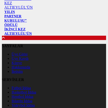
YILIN
PARTNER
KURULUŞU”
ÖDÜLÜ
İKİNCİ KEZ
ALTIEYLÜL’ÜN
SAYFALAR
Üye Girişi
Üye Kaydı
Künye
Hakkımızda
İletişim
SERVİSLER
Futbol İddaa
Basketbol İddaa
Hentbol İddaa
Bilardo İddaa
Voleybol İddaa