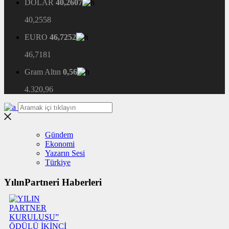
DOLAR
40,2607
40,2558
EURO
46,7252
46,7181
Gram Altın
0,56
4.320,96
Gündem
Ekonomi
Yazarın Sesi
Türkiye
YılınPartneri Haberleri