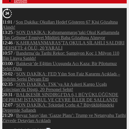
İletişim
11:01
/
Son Dakika: Okulları Hedef Gösteren 67 Kişi Gözaltına
Alındı!
13:25
/
SON DAKİKA: Kahramanmaraş’taki Okul Katliamında
Flaş Gelişme! Emniyet Müdürü Baba Gözaltına Alınıyor
12:46
/
KAHRAMANMARAŞ’TA OKULA SİLAHLI SALDIRI
DEHŞETİ: 4 ÖLÜ, 20 YARALI
10:57
/
Bandırma’da Tarihi Rekor: Şampiyon Koç 1 Milyon 110
Bin Liraya Satıldı!
03:00
/
Balıkesir’de Eğitim Uçuşunda Acı Kaza: Bir Pilotumuz
Şehit Oldu
20:02
/
SON DAKİKA: FED Yılın Son Faiz Kararını Açıkladı –
İndirim Serisi Devam Etti
02:35
/
SON DAKİKA: TSK’ya Ait Askeri Kargo Uçağı
Gürcistan’da Düştü, 20 Personel Şehit!
20:31
/
BALIKESİR SINDIRGI’DA 6,1 BÜYÜKLÜĞÜNDE
DEPREM! İSTANBUL VE ÇEVRE İLLER DE SALLANDI
12:07
/
SON DAKİKA: Tekirdağ Çorlu 4.7 Büyüklüğündeki
Depremle Sallandı
21:29
/
Beyaz Saray’dan ‘Gazze Planı’: Trump ve Netanyahu Tarihi
Zirvede Detayları Açıkladı