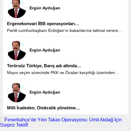
Ergün Aydoğan
Ergenekonvari İBB operasyonları…
Partili cumhurbaşkanı Erdoğan’ın bakanlarına talimat vererek
‘’CHP’li belediyeleri, şöyle biraz silkeleyin’’ talimatıyla birlikte
devreye sokulan silkeleme işi belediyeleri çalışamaz, iş
üretemez hale getirdi.
Ergün Aydoğan
Terörsüz Türkiye, Barış adı altında…
Mayıs seçim sürecinde PKK ve Öcalan karşıtlığı üzerinden
yapılan siyaseti de PKK ve Öcalan savunuculuğu siyasetini de
alkışlayın, sevinin; hiçbir şey sorgulamayın sadece mutlu olun!
Ergün Aydoğan
Milli İradeden, Otokratik yönetime…