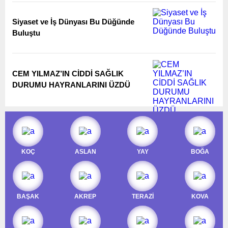
Siyaset ve İş Dünyası Bu Düğünde
Buluştu
CEM YILMAZ’IN CİDDİ SAĞLIK
DURUMU HAYRANLARINI ÜZDÜ
KOÇ
ASLAN
YAY
BOĞA
BAŞAK
AKREP
TERAZİ
KOVA