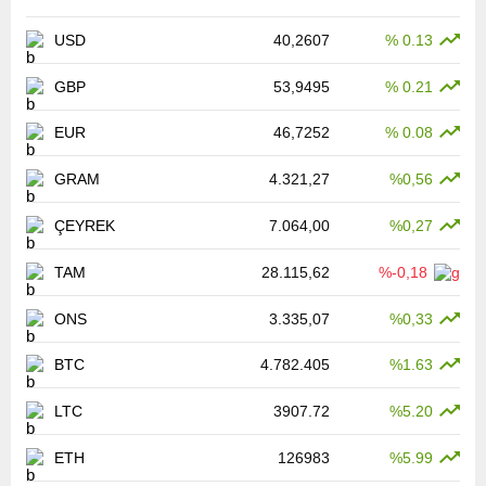
USD
40,2607
% 0.13
GBP
53,9495
% 0.21
EUR
46,7252
% 0.08
GRAM
4.321,27
%0,56
ÇEYREK
7.064,00
%0,27
TAM
28.115,62
%-0,18
ONS
3.335,07
%0,33
BTC
4.782.405
%1.63
LTC
3907.72
%5.20
ETH
126983
%5.99