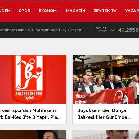
NDEM
SPOR
EKONOMI
MAGAZIN
ZEYBEK TV
YAZA
DOLAR
40,2558
SON DAKİKA: Kahramanmaraş’taki Okul Katliamında Flaş Gelişme! Emniyet Müdürü Baba Gözaltına Alınıyor
40,2607
lıkesirspor’dan Muhteşem
Büyükşehirden Dünya
i: Bal-Kes 3’te 3 Yaptı, Play-
Balıkesirliler Günü’nde
f Hattına Tutundu!
muhteşem kortej