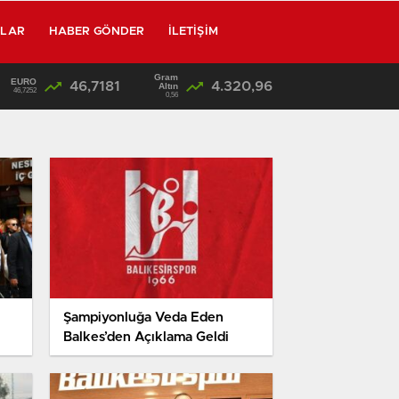
RLAR
HABER GÖNDER
İLETIŞIM
Gram
EURO
46,7181
4.320,96
12:46
/
Altın
46,7252
0,56
Şampiyonluğa Veda Eden
Balkes’den Açıklama Geldi