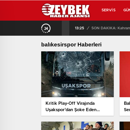
SERVIS
GÜ
 Alındı!
13:25
/
balıkesirspor Haberleri
Kritik Play-Off Virajında
Ba
Uşakspor’dan Şoke Eden
Ser
Paylaşım: Geçen Yıla ‘Yapay
Of
Zeka’lı Gönderme