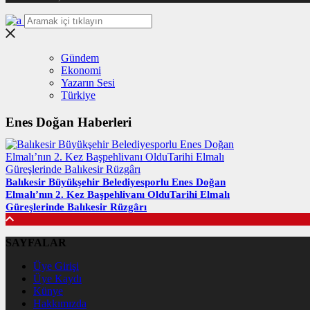
Gündem
Ekonomi
Yazarın Sesi
Türkiye
Enes Doğan Haberleri
Balıkesir Büyükşehir Belediyesporlu Enes Doğan
Elmalı’nın 2. Kez Başpehlivanı OlduTarihi Elmalı
Güreşlerinde Balıkesir Rüzgârı
SAYFALAR
Üye Girişi
Üye Kaydı
Künye
Hakkımızda