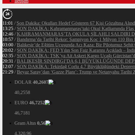
İletişim
11:01
/
Son Dakika: Okulları Hedef Gösteren 67 Kişi Gözaltına Alınd
13:25
/
SON DAKİKA: Kahramanmaraş’taki Okul Katliamında Flaş G
12:46
/
KAHRAMANMARAŞ’TA OKULA SİLAHLI SALDIRI DEH
10:57
/
Bandırma’da Tarihi Rekor: Şampiyon Koç 1 Milyon 110 Bin Li
03:00
/
Balıkesir’de Eğitim Uçuşunda Acı Kaza: Bir Pilotumuz Şehit
20:02
/
SON DAKİKA: FED Yılın Son Faiz Kararını Açıkladı – İndir
02:35
/
SON DAKİKA: TSK’ya Ait Askeri Kargo Uçağı Gürcistan’da 
20:31
/
BALIKESİR SINDIRGI’DA 6,1 BÜYÜKLÜĞÜNDE DEP
12:07
/
SON DAKİKA: Tekirdağ Çorlu 4.7 Büyüklüğündeki Depreml
21:29
/
Beyaz Saray’dan ‘Gazze Planı’: Trump ve Netanyahu Tarihi Z
DOLAR
40,2607
40,2558
EURO
46,7252
46,7181
Gram Altın
0,56
4.320,96