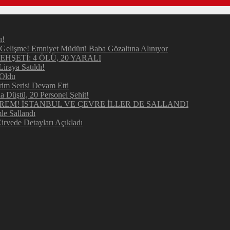
ı!
elişme! Emniyet Müdürü Baba Gözaltına Alınıyor
ŞETİ: 4 ÖLÜ, 20 YARALI
raya Satıldı!
 Oldu
im Serisi Devam Etti
Düştü, 20 Personel Şehit!
REM! İSTANBUL VE ÇEVRE İLLER DE SALLANDI
e Sallandı
irvede Detayları Açıkladı