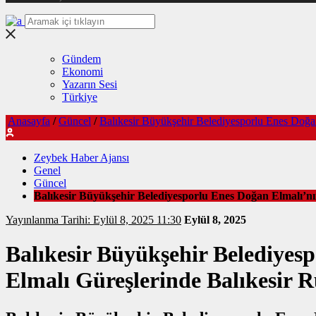
Gündem
Ekonomi
Yazarın Sesi
Türkiye
Anasayfa
/
Güncel
/
Balıkesir Büyükşehir Belediyesporlu Enes Doğan
Zeybek Haber Ajansı
Genel
Güncel
Balıkesir Büyükşehir Belediyesporlu Enes Doğan Elmalı’nı
Yayınlanma Tarihi: Eylül 8, 2025 11:30
Eylül 8, 2025
Balıkesir Büyükşehir Belediyes
Elmalı Güreşlerinde Balıkesir R