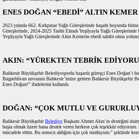
ENES DOĞAN “EBEDİ” ALTIN KEME
2023 yılında 662. Kırkpınar Yağlı Güreşlerinde başaltı boyunda birin
Güreşlerinde, 2024-2025 Tarihi Elmalı Yeşilyayla Yağlı Güreşlerinde b
Yeşilyayla Yağlı Güreşlerinde Altın Kemerin ebedi sahibi olma yolunda
AKIN: “YÜREKTEN TEBRİK EDİYOR
Balıkesir Büyükşehir Belediyesporlu başarılı güreşçi Enes Doğan’ı hi
Başpehlivan unvanını Balıkesir’imize getiren Balıkesir Büyükşehir Be
Enes Doğan!” ifadelerini kullandı.
DOĞAN: “ÇOK MUTLU VE GURURLU
Balıkesir Büyükşehir
Belediye
Başkanı Ahmet Akın’ın desteğini daim
başta olmak üzere bana destek veren herkese çok teşekkür ediyorum. B
mücadele ettim. Bu sonucu aldığım için çok mutluyum.” şeklinde kon