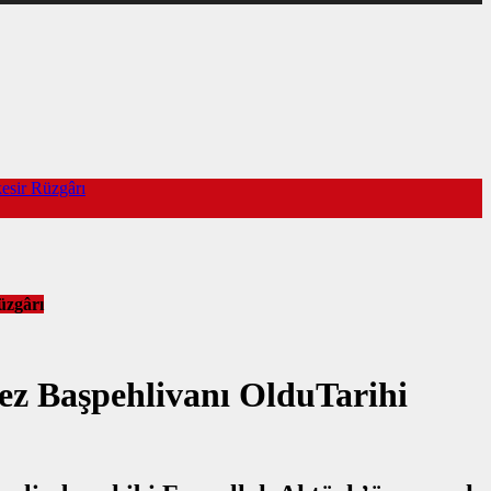
esir Rüzgârı
üzgârı
ez Başpehlivanı OlduTarihi