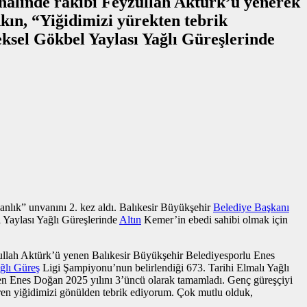
inalinde rakibi Feyzullah Aktürk’ü yenerek
kın, “Yiğidimizi yürekten tebrik
eksel Gökbel Yaylası Yağlı Güreşlerinde
nlık” unvanını 2. kez aldı. Balıkesir Büyükşehir
Belediye Başkanı
l Yaylası Yağlı Güreşlerinde
Altın
Kemer’in ebedi sahibi olmak için
zullah Aktürk’ü yenen Balıkesir Büyükşehir Belediyesporlu Enes
ğlı Güreş
Ligi Şampiyonu’nun belirlendiği 673. Tarihi Elmalı Yağlı
ren Enes Doğan 2025 yılını 3’üncü olarak tamamladı. Genç güreşçiyi
ren yiğidimizi gönülden tebrik ediyorum. Çok mutlu olduk,