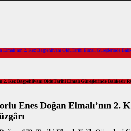
 Elmalı’nın 2. Kez Başpehlivanı OlduTarihi Elmalı Güreşlerinde Balık
n 2. Kez Başpehlivanı OlduTarihi Elmalı Güreşlerinde Balıkesir R
porlu Enes Doğan Elmalı’nın 2. K
üzgârı