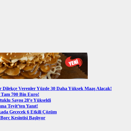
r Dilekçe Verenler Yüzde 30 Daha Yüksek Maaş Alacak!
: Tam 700 Bin Euro!
klu Sayısı 28’e Yükseldi
na Teyit’ten Yanıt!
ikada Geçecek 6 Etkili Çözüm
rç Kesintisi Başlıyor