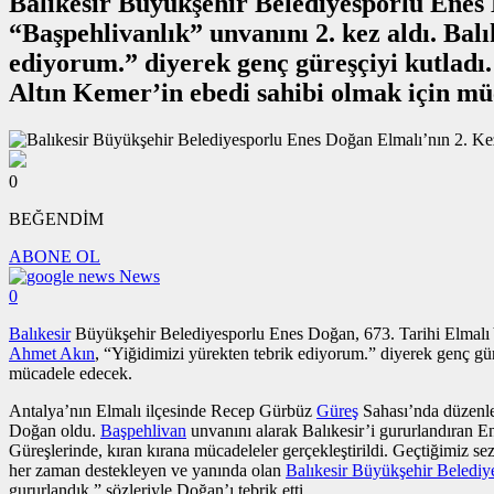
Balıkesir Büyükşehir Belediyesporlu Enes 
“Başpehlivanlık” unvanını 2. kez aldı. Ba
ediyorum.” diyerek genç güreşçiyi kutladı
Altın Kemer’in ebedi sahibi olmak için mü
0
BEĞENDİM
ABONE OL
News
0
Balıkesir
Büyükşehir Belediyesporlu Enes Doğan, 673. Tarihi Elmalı Ya
Ahmet Akın
, “Yiğidimizi yürekten tebrik ediyorum.” diyerek genç gü
mücadele edecek.
Antalya’nın Elmalı ilçesinde Recep Gürbüz
Güreş
Sahası’nda düzenle
Doğan oldu.
Başpehlivan
unvanını alarak Balıkesir’i gururlandıran 
Güreşlerinde, kıran kırana mücadeleler gerçekleştirildi. Geçtiğimiz
her zaman destekleyen ve yanında olan
Balıkesir Büyükşehir Belediy
gururlandık.” sözleriyle Doğan’ı tebrik etti.