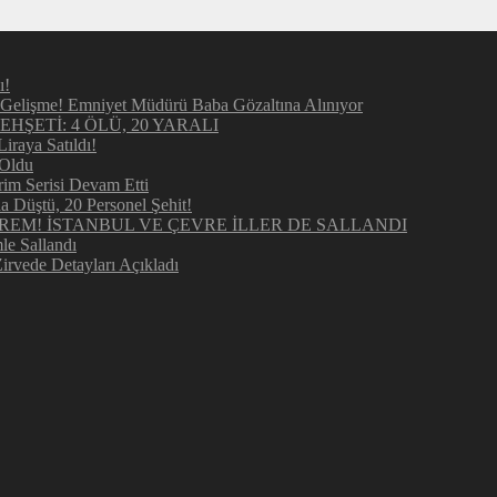
ı!
elişme! Emniyet Müdürü Baba Gözaltına Alınıyor
ŞETİ: 4 ÖLÜ, 20 YARALI
raya Satıldı!
 Oldu
im Serisi Devam Etti
Düştü, 20 Personel Şehit!
REM! İSTANBUL VE ÇEVRE İLLER DE SALLANDI
e Sallandı
irvede Detayları Açıkladı