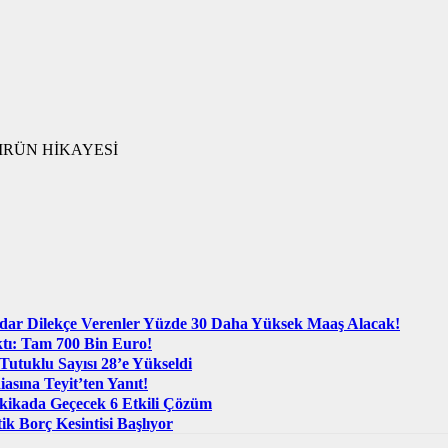
MRÜN HİKAYESİ
dar Dilekçe Verenler Yüzde 30 Daha Yüksek Maaş Alacak!
ktı: Tam 700 Bin Euro!
utuklu Sayısı 28’e Yükseldi
asına Teyit’ten Yanıt!
akikada Geçecek 6 Etkili Çözüm
 Borç Kesintisi Başlıyor