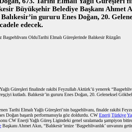
Doğan, 673. Tarihi Elmalı Yağlı Güreşleri f
lıkesir Büyükşehir Belediye Başkanı Ahmet A
. Balıkesir’in gururu Enes Doğan, 20. Gelen
cadele edecek.
ğlı Güreşleri finalinde rakibi Feyzullah Aktürk’ü yenerek “Başpehliva
reşçiyi kutladı. Balıkesir’in gururu Enes Doğan, 20. Geleneksel Gökbe
nen Tarihi Elmalı Yağlı Güreşleri’nin başpehlivanı, finalde rakibi Fey
Enes Doğan başarılı performansıyla göz doldurdu. CW
Enerji
Türkiye
Ya
 sezonu CW Enerji Yağlı Güreş Ligindeki genel sıralamada şampiyon biti
e
Başkanı Ahmet Akın, “Balıkesir’imize ‘Başpehlivanlık’ unvanını geti