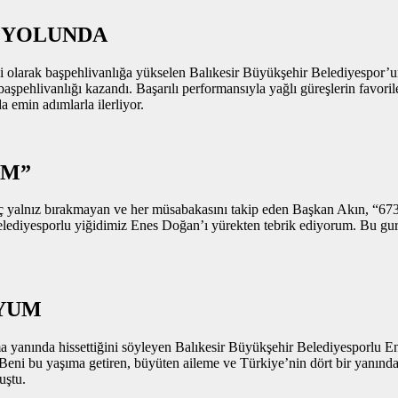
R YOLUNDA
ci olarak başpehlivanlığa yükselen Balıkesir Büyükşehir Belediyespor’
aşpehlivanlığı kazandı. Başarılı performansıyla yağlı güreşlerin favor
 emin adımlarla ilerliyor.
UM”
ç yalnız bırakmayan ve her müsabakasını takip eden Başkan Akın, “673.
lediyesporlu yiğidimiz Enes Doğan’ı yürekten tebrik ediyorum. Bu gurur
YUM
a yanında hissettiğini söyleyen Balıkesir Büyükşehir Belediyesporlu
eni bu yaşıma getiren, büyüten aileme ve Türkiye’nin dört bir yanında
uştu.