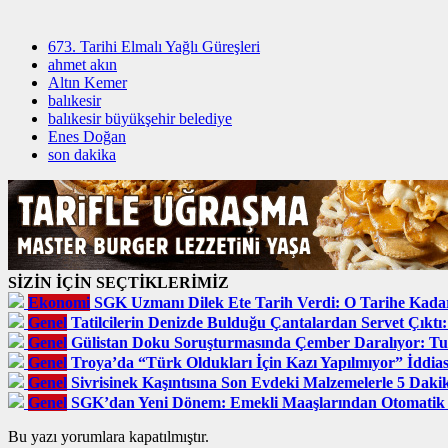
673. Tarihi Elmalı Yağlı Güreşleri
ahmet akın
Altın Kemer
balıkesir
balıkesir büyükşehir belediye
Enes Doğan
son dakika
SİZİN İÇİN SEÇTİKLERİMİZ
Ekonomi
SGK Uzmanı Dilek Ete Tarih Verdi: O Tarihe Kada
Genel
Tatilcilerin Denizde Bulduğu Çantalardan Servet Çıktı
Genel
Gülistan Doku Soruşturmasında Çember Daralıyor: Tutu
Genel
Troya’da “Türk Oldukları İçin Kazı Yapılmıyor” İddiası
Genel
Sivrisinek Kaşıntısına Son Evdeki Malzemelerle 5 Dak
Genel
SGK’dan Yeni Dönem: Emekli Maaşlarından Otomatik Bo
Bu yazı yorumlara kapatılmıştır.