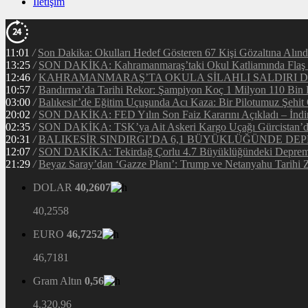
İletişim
11:01
/
Son Dakika: Okulları Hedef Gösteren 67 Kişi Gözaltına Alınd
13:25
/
SON DAKİKA: Kahramanmaraş’taki Okul Katliamında Flaş G
12:46
/
KAHRAMANMARAŞ’TA OKULA SİLAHLI SALDIRI DEH
10:57
/
Bandırma’da Tarihi Rekor: Şampiyon Koç 1 Milyon 110 Bin Li
03:00
/
Balıkesir’de Eğitim Uçuşunda Acı Kaza: Bir Pilotumuz Şehit
20:02
/
SON DAKİKA: FED Yılın Son Faiz Kararını Açıkladı – İndir
02:35
/
SON DAKİKA: TSK’ya Ait Askeri Kargo Uçağı Gürcistan’da 
20:31
/
BALIKESİR SINDIRGI’DA 6,1 BÜYÜKLÜĞÜNDE DEP
12:07
/
SON DAKİKA: Tekirdağ Çorlu 4.7 Büyüklüğündeki Depreml
21:29
/
Beyaz Saray’dan ‘Gazze Planı’: Trump ve Netanyahu Tarihi Z
DOLAR
40,2607
40,2558
EURO
46,7252
46,7181
Gram Altın
0,56
4.320,96