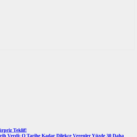
rpriz Teklif!
ih Verdi: O Tarihe Kadar Dilekçe Verenler Yüzde 30 Daha