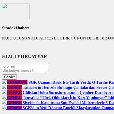
Sıradaki haber:
KURTULUŞUN ADI ALTIEYLÜL BİR GÜNÜN DEĞİL BİR Ö
HIZLI YORUM YAP
EKONOMI
SGK Uzmanı Dilek Ete Tarih Verdi: O Tarihe Ka
GENEL
Tatilcilerin Denizde Bulduğu Çantalardan Servet Çı
GENEL
Gülistan Doku Soruşturmasında Çember Daralıyor: T
GENEL
Troya’da “Türk Oldukları İçin Kazı Yapılmıyor” İddi
GENEL
Sivrisinek Kaşıntısına Son Evdeki Malzemelerle 5 D
GENEL
SGK’dan Yeni Dönem: Emekli Maaşlarından Otomatik