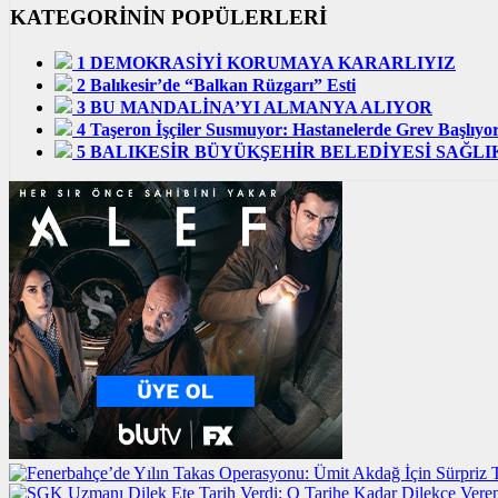
KATEGORİNİN POPÜLERLERİ
1
DEMOKRASİYİ KORUMAYA KARARLIYIZ
2
Balıkesir’de “Balkan Rüzgarı” Esti
3
BU MANDALİNA’YI ALMANYA ALIYOR
4
Taşeron İşçiler Susmuyor: Hastanelerde Grev Başlıyor
5
BALIKESİR BÜYÜKŞEHİR BELEDİYESİ SAĞL