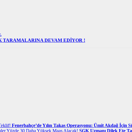
.
IK TARAMALARINA DEVAM EDİYOR !
Fenerbahçe’de Yılın Takas Operasyonu: Ümit Akdağ İçin Sü
SGK Uzmanı Dilek Ete Tar