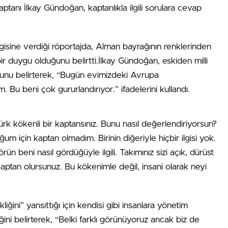
kaptanı İlkay Gündoğan, kaptanlıkla ilgili sorulara cevap
rgisine verdiği röportajda, Alman bayrağının renklerinden
ir duygu olduğunu belirtti.İlkay Gündoğan, eskiden milli
ğunu belirterek, “Bugün evimizdeki Avrupa
 Bu beni çok gururlandırıyor.” ifadelerini kullandı.
ürk kökenli bir kaptansınız. Bunu nasıl değerlendiriyorsun?
m için kaptan olmadım. Birinin diğeriyle hiçbir ilgisi yok.
ün beni nasıl gördüğüyle ilgili. Takımınız sizi açık, dürüst
kaptan olursunuz. Bu kökenimle değil, insani olarak neyi
ğini” yansıttığı için kendisi gibi insanlara yönetim
ini belirterek, “Belki farklı görünüyoruz ancak biz de