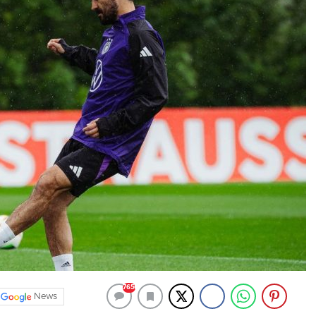
7656
News