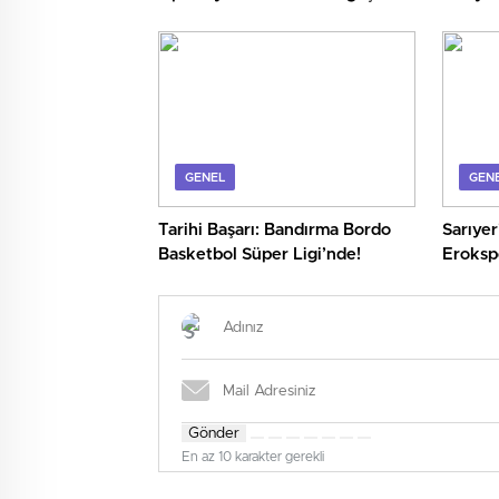
Sürpriz Teklif!
Belli O
GENEL
GEN
Tarihi Başarı: Bandırma Bordo
Sarıyer
Basketbol Süper Ligi’nde!
Eroksp
Lig Bil
Gönder
En az 10 karakter gerekli