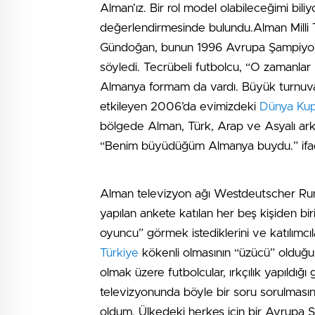
Alman’ız. Bir rol model olabileceğimi bi
değerlendirmesinde bulundu.Alman Milli Takı
Gündoğan, bunun 1996 Avrupa Şampiyonası
söyledi. Tecrübeli futbolcu, “O zamanlar 
Almanya formam da vardı. Büyük turnuval
etkileyen 2006’da evimizdeki
Dünya Kup
bölgede Alman, Türk, Arap ve Asyalı arka
“Benim büyüdüğüm Almanya buydu.” ifade
Alman televizyon ağı Westdeutscher Ru
yapılan ankete katılan her beş kişiden bi
oyuncu” görmek istediklerini ve katılımcıl
Türkiye
kökenli olmasının “üzücü” olduğun
olmak üzere futbolcular, ırkçılık yapıldı
televizyonunda böyle bir soru sorulmasın
oldum. Ülkedeki herkes için bir Avrupa 