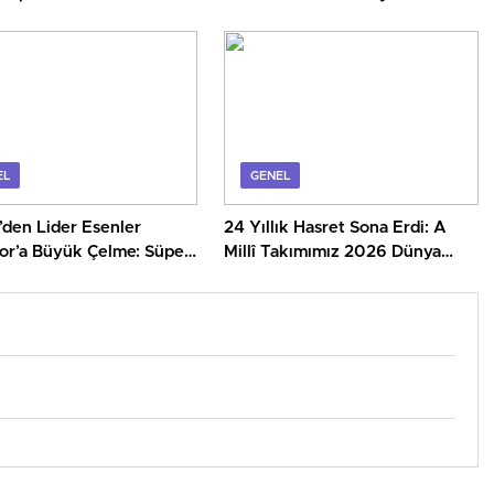
ldu
Makedonya’yı 4 Golle Geçti
EL
GENEL
’den Lider Esenler
24 Yıllık Hasret Sona Erdi: A
or’a Büyük Çelme: Süper
Millî Takımımız 2026 Dünya
eti Son Haftaya Kaldı!
Kupası’nda!