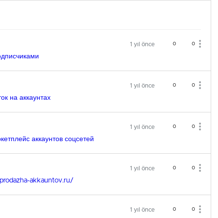
1 yıl önce
0
0
одписчиками
1 yıl önce
0
0
ок на аккаунтах
1 yıl önce
0
0
кетплейс аккаунтов соцсетей
1 yıl önce
0
0
-prodazha-akkauntov.ru/
1 yıl önce
0
0