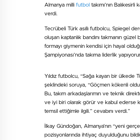
Almanya milli
futbol
takımı’nın Balıkesirli 
verdi.
Tecrübeli Türk asıllı futbolcu, Spiegel de
oluşan kaptanlık bandını takmanın güzel b
formayı giymenin kendisi için hayal oldu
Şampiyonası’nda takıma liderlik yapıyorum.
Yıldız futbolcu, “Sağa kayan bir ülkede T
şeklindeki soruya, “Göçmen kökenli olduğu
Bu, takım arkadaşlarımın ve teknik direktör
ve iyi biri olarak görür ve kabul ederse 
temsil ettiğimle ilgili.” cevabını verdi.”
İlkay Gündoğan, Almanya’nın “yeni gerçekli
pozisyonlarında ihtiyaç duyulduğunu bildiğ