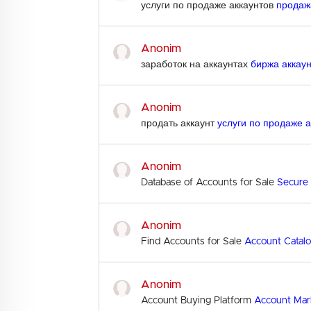
услуги по продаже аккаунтов
продаж
Anonim
заработок на аккаунтах
биржа аккау
Anonim
продать аккаунт
услуги по продаже а
Anonim
Database of Accounts for Sale
Secure 
Anonim
Find Accounts for Sale
Account Catal
Anonim
Account Buying Platform
Account Mar