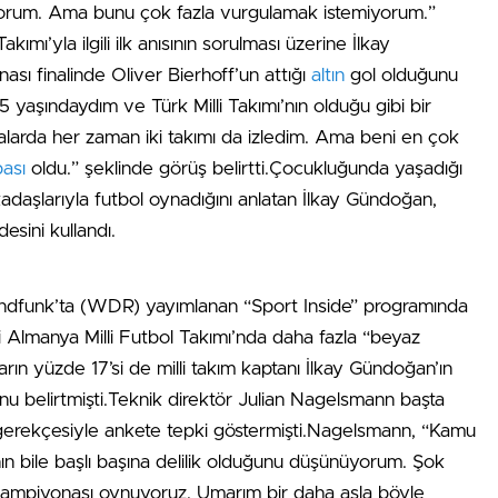
liyorum. Ama bunu çok fazla vurgulamak istemiyorum.”
mı’yla ilgili ilk anısının sorulması üzerine İlkay
 finalinde Oliver Bierhoff’un attığı
altın
gol olduğunu
5 yaşındaydım ve Türk Milli Takımı’nın olduğu gibi bir
arda her zaman iki takımı da izledim. Ama beni en çok
ası
oldu.” şeklinde görüş belirtti.Çocukluğunda yaşadığı
daşlarıyla futbol oynadığını anlatan İlkay Gündoğan,
sini kullandı.
ndfunk’ta (WDR) yayımlanan “Sport Inside” programında
ri Almanya Milli Futbol Takımı’nda daha fazla “beyaz
arın yüzde 17’si de milli takım kaptanı İlkay Gündoğan’ın
u belirtmişti.Teknik direktör Julian Nagelsmann başta
ğı gerekçesiyle ankete tepki göstermişti.Nagelsmann, “Kamu
ın bile başlı başına delilik olduğunu düşünüyorum. Şok
Şampiyonası oynuyoruz. Umarım bir daha asla böyle