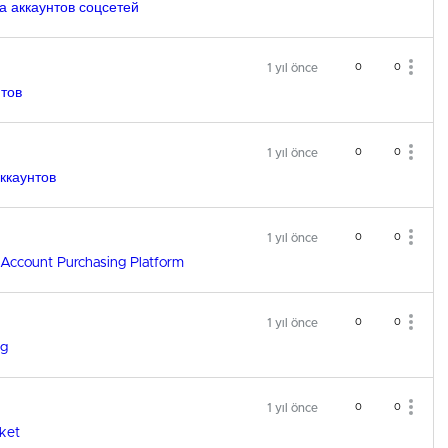
а аккаунтов соцсетей
1 yıl önce
0
0
нтов
1 yıl önce
0
0
ккаунтов
1 yıl önce
0
0
Account Purchasing Platform
1 yıl önce
0
0
og
1 yıl önce
0
0
ket