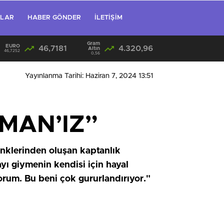
RLAR
HABER GÖNDER
İLETIŞIM
Gram
EURO
46,7181
4.320,96
Altın
46,7252
0,56
Yayınlanma Tarihi: Haziran 7, 2024 13:51
MAN’IZ”
renklerinden oluşan kaptanlık
yı giymenin kendisi için hayal
rum. Bu beni çok gururlandırıyor."