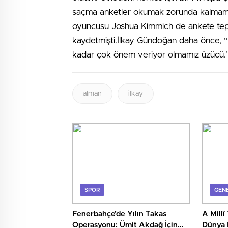
saçma anketler okumak zorunda kalmam.”
oyuncusu Joshua Kimmich de ankete tepki
kaydetmişti.İlkay Gündoğan daha önce, 
kadar çok önem veriyor olmamız üzücü.
alman
ilkay
SPOR
GEN
Fenerbahçe’de Yılın Takas
A Mill
Operasyonu: Ümit Akdağ İçin
Dünya 