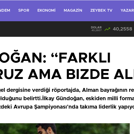
NDEM
SPOR
EKONOMI
MAGAZIN
ZEYBEK TV
YAZA
DOLAR
40,2558
40,2607
OĞAN: “FARKLI
UZ AMA BIZDE AL
egel dergisine verdiği röportajda, Alman bayrağının 
duğunu belirtti.İlkay Gündoğan, eskiden milli forma
deki Avrupa Şampiyonası'nda takıma liderlik yapıyo