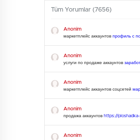
Tüm Yorumlar (7656)
Anonim
маркетплейс аккаунтов
профиль с п
Anonim
услуги по продаже аккаунтов
заработ
Anonim
маркетплейс аккаунтов соцсетей
мар
Anonim
продажа аккаунтов
https://ploshadka
Anonim