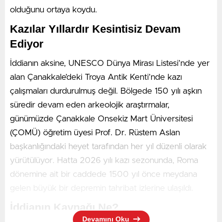
olduğunu ortaya koydu.
Soruşturma Kapsamında Toplam 28
Kazılar Yıllardır Kesintisiz Devam
Kişi Cezaevinde
Ediyor
Gerçekleşen son mahkeme kararlarıyla birlikte Gülistan
Doku dosyası kapsamında tutuklu sayısı 28’e çıktı.
İddianın aksine, UNESCO Dünya Mirası Listesi’nde yer
Bilindiği üzere daha önceki süreçlerde dönemin
alan Çanakkale’deki Troya Antik Kenti’nde kazı
Tunceli Valisi Tuncay Sonel, oğlu Mustafa Türkay
çalışmaları durdurulmuş değil. Bölgede 150 yılı aşkın
Sonel, Tunceli Devlet Hastanesi Başhekimi ve arama
süredir devam eden arkeolojik araştırmalar,
çalışmalarında delil kararttığı iddia edilen iki dalgıç gibi
günümüzde Çanakkale Onsekiz Mart Üniversitesi
kritik isimler de tutuklanarak cezaevine gönderilmişti.
(ÇOMÜ) öğretim üyesi Prof. Dr. Rüstem Aslan
başkanlığındaki heyet tarafından her yıl düzenli olarak
yürütülüyor. Hatta 2026 yılı kazı sezonunda, Roma
dönemine ait bir caddede 1500 yıl önce meydana
gelen büyük bir depremin tahribat izlerine ulaşıldı.
İddianın Kaynağı Ne?
Devamını Oku