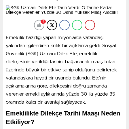
karşılığında 5 milyon euro bonservis bedelinin yanı
sıra, milli futbolcu Cengiz Ünder’i takas olarak önerdiği
öğrenildi.
0
Takasın Önündeki Maaş Engeli
Emeklilik hazırlığı yapan milyonlarca vatandaşı
Görüşmelerin olumlu bir eksende ilerlemesine karşın,
yakından ilgilendiren kritik bir açıklama geldi. Sosyal
takas paketinde yer alan Cengiz Ünder’in yüksek
Güvenlik (SGK) Uzmanı Dilek Ete, emeklilik
maaşı transferin önündeki en büyük engel olarak
dilekçesinin verildiği tarihin, bağlanacak maaş tutarı
duruyor. Alanyaspor cephesinin yıldız oyuncu için
üzerinde büyük bir etkiye sahip olduğunu belirterek
ödeyebileceği maksimum yıllık ücretin 1 milyon euro
vatandaşlara hayati bir uyarıda bulundu. Ete’nin
olduğu ifade edilirken, Cengiz Ünder’in Fenerbahçe’de
açıklamalarına göre, dilekçesini doğru zamanda
yıllık 3.6 milyon euro kazanıyor olması sürecin
verenler emekli aylıklarında yüzde 30 ila yüzde 35
tıkanmasına yol açtı.
oranında kalıcı bir avantaj sağlayacak.
Gözler Fenerbahçe Yönetiminde
Emeklilikte Dilekçe Tarihi Maaşı Neden
İki kulüp arasında maaş krizini çözmek için pazarlıklar
Etkiliyor?
devam ediyor. Kulislere yansıyan bilgilere göre;