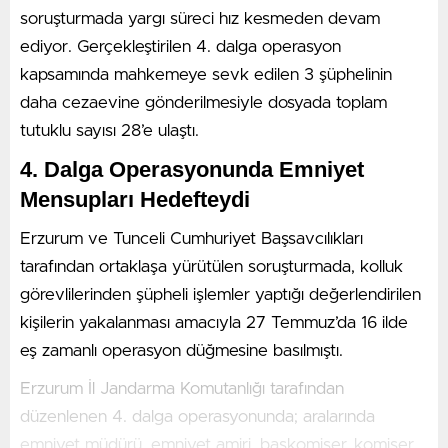
tetikleyebileceği uyarısında bulundu.
soruşturmada yargı süreci hız kesmeden devam
ediyor. Gerçekleştirilen 4. dalga operasyon
kapsamında mahkemeye sevk edilen 3 şüphelinin
daha cezaevine gönderilmesiyle dosyada toplam
tutuklu sayısı 28’e ulaştı.
4. Dalga Operasyonunda Emniyet
Mensupları Hedefteydi
Erzurum ve Tunceli Cumhuriyet Başsavcılıkları
tarafından ortaklaşa yürütülen soruşturmada, kolluk
görevlilerinden şüpheli işlemler yaptığı değerlendirilen
kişilerin yakalanması amacıyla 27 Temmuz’da 16 ilde
eş zamanlı operasyon düğmesine basılmıştı.
Erzurum İl Jandarma Komutanlığı tarafından
düzenlenen 4. dalga operasyonunda; aralarında
emniyet müdürü, emniyet amiri, başkomiser, komiser,