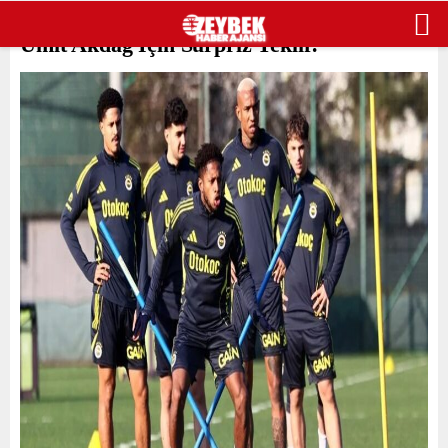
Fenerbahçe’de Yılın Takas Operasyonu:
Ümit Akdağ İçin Sürpriz Teklif!