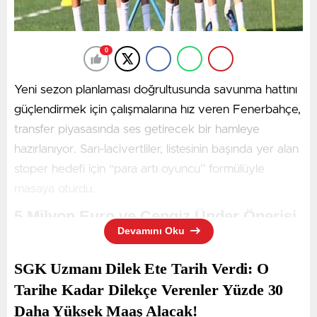
0
Yeni sezon planlaması doğrultusunda savunma hattını
güçlendirmek için çalışmalarına hız veren Fenerbahçe,
transfer piyasasında ses getirecek bir hamleye
hazırlanıyor. Sarı-lacivertliler, listesinin başında yer alan
stoper hedefi için “para artı oyuncu” formülüyle
masaya oturdu.
5 Milyon Euro ve Cengiz Ünder Önerisi
Devamını Oku
Defansın merkezine derinlik ve gençlik kazandırmak
isteyen Fenerbahçe, Alanyaspor forması giyen genç
SGK Uzmanı Dilek Ete Tarih Verdi: O
stoper Ümit Akdağ için resmi düğmeye bastı. Sarı-
Tarihe Kadar Dilekçe Verenler Yüzde 30
lacivertli yönetimin, Akdeniz temsilcisine bu transfer
Daha Yüksek Maaş Alacak!