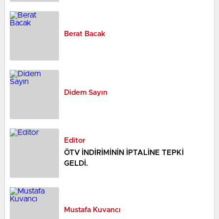
duraksamanın dahi söz konusu olmadığını belirtiyor.
Her yıl binlerce yerli ve yabancı turisti ağırlayan Troya,
dünya tarihine ışık tutmaya devam ediyor.
Berat Bacak
Didem Sayın
Editor
ÖTV İNDİRİMİNİN İPTALİNE TEPKİ
GELDİ.
Mustafa Kuvancı