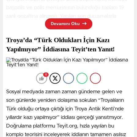
başpolis ve polis memurlarının bulunduğu toplam 19
zanlı gözaltına alınmıştı. Yapılan son duruşmalarla
Devamını Oku
birlikte, gözaltına alınan bu 19 şüpheliden 12’si
tutuklanmış oldu.
Troya’da “Türk Oldukları İçin Kazı
Eski Asayiş Şube Müdürü Tutuklandı
Yapılmıyor” İddiasına Teyit’ten Yanıt!
Gözaltındaki son 5 şüphelinin jandarmadaki işlemleri
tamamlanarak sağlık kontrolünün ardından Erzurum
Adliyesi’ne getirildi. Savcılıktaki ifadelerinin ardından
0
tutuklanma talebiyle sulh ceza hakimliğine sevk edilen
5 şüpheliden 3’ü tutuklandı. 2 şüpheli ise yurt dışına
Sosyal medyada zaman zaman gündeme gelen ve
çıkış yasağı ve adli kontrol şartıyla serbest bırakıldı.
son günlerde yeniden dolaşıma sokulan “Troyalıların
Tutuklanan isimler arasında, dönemin Tunceli Asayiş
Türk olduğu ortaya çıktığı için Troya Antik Kenti’nde
Şube Müdürü olan ve operasyon öncesinde Nevşehir
yıllardır kazı yapılmıyor” iddiası gerçeği yansıtmıyor.
İl Emniyet Müdür Yardımcılığı görevini yürüten Ertuğrul
Doğrulama platformu Teyit.org, hızla yayılan bu
Aslan’ın da yer aldığı öğrenildi.
komplo teorisini inceleyerek iddianın tamamen asılsız