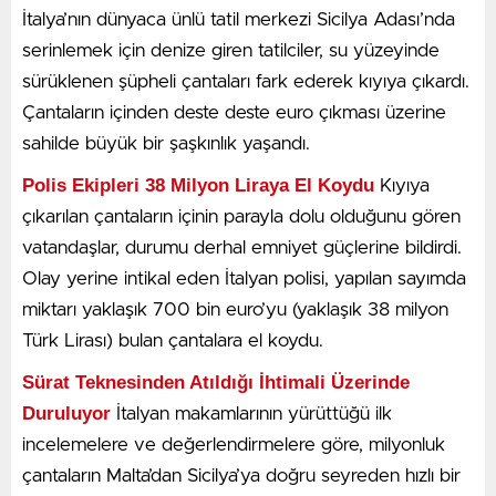
daha rahat bir başlangıç yapmak isteyen SSK (4/A) ve
İtalya’nın dünyaca ünlü tatil merkezi Sicilya Adası’nda
BAĞ-KUR (4/B) sigortalıları için kritik tarihi açıklayan
serinlemek için denize giren tatilciler, su yüzeyinde
31 Aralık
Ete, başvuruların en geç
tarihine kadar
sürüklenen şüpheli çantaları fark ederek kıyıya çıkardı.
SGK’ya iletilmesi gerektiğini vurguladı.
Çantaların içinden deste deste euro çıkması üzerine
sahilde büyük bir şaşkınlık yaşandı.
Yıl sonuna kadar emeklilik dilekçesini verenler,
sistemdeki yüksek zam oranlarından ve mevcut yılın
Polis Ekipleri 38 Milyon Liraya El Koydu
Kıyıya
enflasyon farkından yararlanarak maaşlarını yüzde 30
çıkarılan çantaların içinin parayla dolu olduğunu gören
daha yüksek bağlatma şansına sahip olacak. (Kamu
vatandaşlar, durumu derhal emniyet güçlerine bildirdi.
işçileri için ise hesaplama dönemi farklılığından dolayı
Olay yerine intikal eden İtalyan polisi, yapılan sayımda
14 Ocak
bu son başvuru tarihi
olarak uygulanıyor.)
miktarı yaklaşık 700 bin euro’yu (yaklaşık 38 milyon
“Yeni Yıla Bırakanlar Kayıp Yaşayacak”
Türk Lirası) bulan çantalara el koydu.
Sürat Teknesinden Atıldığı İhtimali Üzerinde
Emeklilik işlemlerini 1 Ocak ve sonrasına bırakanların
Duruluyor
İtalyan makamlarının yürüttüğü ilk
hesaplamalarda önemli bir maaş kaybı yaşayacağının
incelemelere ve değerlendirmelere göre, milyonluk
altını çizen Ete, e-Devlet üzerinden yapılan maaş
çantaların Malta’dan Sicilya’ya doğru seyreden hızlı bir
hesaplamalarına da dikkat çekti. Sigortalıların şu an e-