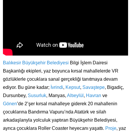
Balıkesir Büyükşehir Belediyesi
Bilgi İşlem Dairesi
Başkanlığı ekipleri, yaz boyunca kırsal mahallelerde VR
gözlüklerle çocuklara sanal gerçekliği tanıtmaya devam
ediyor. Bu güne kadar;
İvrindi
,
Kepsut
,
Savaştepe
, Bigadiç,
Dursunbey,
Susurluk
, Manyas,
Altıeylül
,
Havran
ve
Gönen
’de 2’şer kırsal mahalleye giderek 20 mahallenin
çocuklarına Bandırma Vapuru’nda Atatürk ve silah
arkadaşlarıyla yolculuk yaptıran Büyükşehir Belediyesi,
ayrıca çocuklara Roller Coaster heyecanı yaşattı.
Proje
, yaz