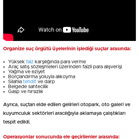
Organize suç örgütü üyelerinin işlediği suçlar arasında:
Yüksek
faiz
karşılığında para verme
Araç satış sözleşmeleri üzerinden faizli para alışverişi
Yağma ve eziyet
Borçlandırma yoluyla alıkoyma
Silahla
tehdit
ve darp
Belgede sahtecilik
Gasp ve hırsızlık
Ayrıca, suçtan elde edilen gelirleri otopark, oto galeri ve
kuyumculuk sektörleri aracılığıyla aklamaya çalıştıkları
tespit edildi.
Operasyonlar sonucunda ele geçirilenler arasında: