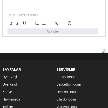
En az 10 karakter gerekli
Gönder
SAYFALAR
SERVİSLER
Üye Girişi
Futbol İddaa
Üye Kaydı
Basketbol İddaa
Künye
Hentbol İddaa
Hakkımızda
Bilardo İddaa
İletişim
Voleybol İddaa