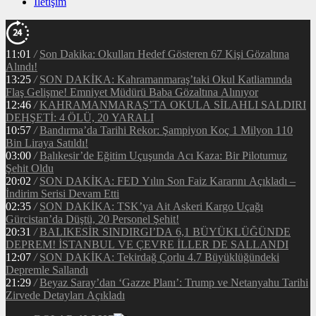
İletişim
11:01
/
Son Dakika: Okulları Hedef Gösteren 67 Kişi Gözaltına
Alındı!
13:25
/
SON DAKİKA: Kahramanmaraş’taki Okul Katliamında
Flaş Gelişme! Emniyet Müdürü Baba Gözaltına Alınıyor
12:46
/
KAHRAMANMARAŞ’TA OKULA SİLAHLI SALDIRI
DEHŞETİ: 4 ÖLÜ, 20 YARALI
10:57
/
Bandırma’da Tarihi Rekor: Şampiyon Koç 1 Milyon 110
Bin Liraya Satıldı!
03:00
/
Balıkesir’de Eğitim Uçuşunda Acı Kaza: Bir Pilotumuz
Şehit Oldu
20:02
/
SON DAKİKA: FED Yılın Son Faiz Kararını Açıkladı –
İndirim Serisi Devam Etti
02:35
/
SON DAKİKA: TSK’ya Ait Askeri Kargo Uçağı
Gürcistan’da Düştü, 20 Personel Şehit!
20:31
/
BALIKESİR SINDIRGI’DA 6,1 BÜYÜKLÜĞÜNDE
DEPREM! İSTANBUL VE ÇEVRE İLLER DE SALLANDI
12:07
/
SON DAKİKA: Tekirdağ Çorlu 4.7 Büyüklüğündeki
Depremle Sallandı
21:29
/
Beyaz Saray’dan ‘Gazze Planı’: Trump ve Netanyahu Tarihi
Zirvede Detayları Açıkladı