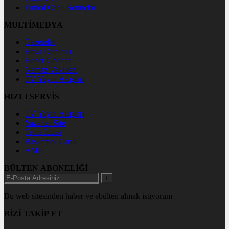
Futbol Canlı Sonuçlar
MULTİMEDYA
Gazeteler
Hava Durumu
Haber Gönder
Namaz Vakitleri
TV Yayın Akışları
HIZLI SERVİS
TV Yayın Akışları
Yazarlar Site
Tenis İddaa
Basketbol Canlı
AMP
BÜLTEN ABONELİĞİ
+
Bu web sitesinden haber ve ebülten almak istiyorum
BİZİ TAKİP ET