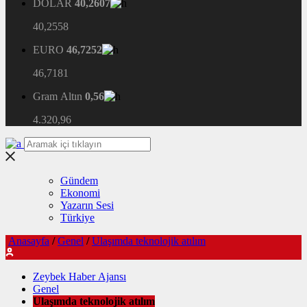
DOLAR
40,2607
40,2558
EURO
46,7252
46,7181
Gram Altın
0,56
4.320,96
Gündem
Ekonomi
Yazarın Sesi
Türkiye
Anasayfa
/
Genel
/
Ulaşımda teknolojik atılım
Zeybek Haber Ajansı
Genel
Ulaşımda teknolojik atılım