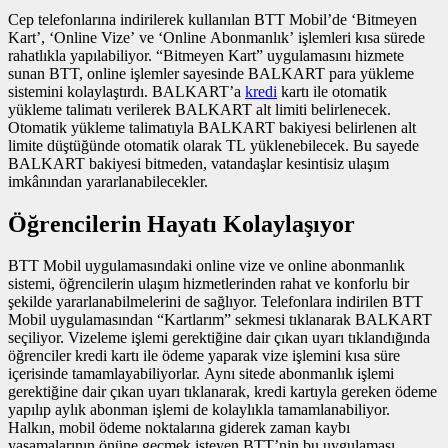
Cep telefonlarına indirilerek kullanılan BTT Mobil’de ‘Bitmeyen
Kart’, ‘Online Vize’ ve ‘Online Abonmanlık’ işlemleri kısa sürede
rahatlıkla yapılabiliyor. “Bitmeyen Kart” uygulamasını hizmete
sunan BTT, online işlemler sayesinde BALKART para yükleme
sistemini kolaylaştırdı. BALKART’a
kredi
kartı ile otomatik
yükleme talimatı verilerek BALKART alt limiti belirlenecek.
Otomatik yükleme talimatıyla BALKART bakiyesi belirlenen alt
limite düştüğünde otomatik olarak TL yüklenebilecek. Bu sayede
BALKART bakiyesi bitmeden, vatandaşlar kesintisiz ulaşım
imkânından yararlanabilecekler.
Öğrencilerin Hayatı Kolaylaşıyor
BTT Mobil uygulamasındaki online vize ve online abonmanlık
sistemi, öğrencilerin ulaşım hizmetlerinden rahat ve konforlu bir
şekilde yararlanabilmelerini de sağlıyor. Telefonlara indirilen BTT
Mobil uygulamasından “Kartlarım” sekmesi tıklanarak BALKART
seçiliyor. Vizeleme işlemi gerektiğine dair çıkan uyarı tıklandığında
öğrenciler kredi kartı ile ödeme yaparak vize işlemini kısa süre
içerisinde tamamlayabiliyorlar. Aynı sitede abonmanlık işlemi
gerektiğine dair çıkan uyarı tıklanarak, kredi kartıyla gereken ödeme
yapılıp aylık abonman işlemi de kolaylıkla tamamlanabiliyor.
Halkın, mobil ödeme noktalarına giderek zaman kaybı
yaşamalarının önüne geçmek isteyen BTT’nin bu uygulaması