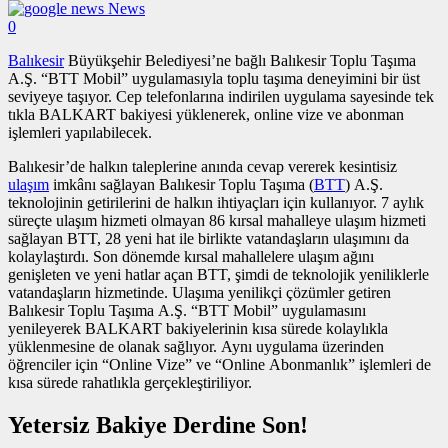
News
0
Balıkesir
Büyükşehir Belediyesi’ne bağlı Balıkesir Toplu Taşıma
A.Ş. “BTT Mobil” uygulamasıyla toplu taşıma deneyimini bir üst
seviyeye taşıyor. Cep telefonlarına indirilen uygulama sayesinde tek
tıkla BALKART bakiyesi yüklenerek, online vize ve abonman
işlemleri yapılabilecek.
Balıkesir’de halkın taleplerine anında cevap vererek kesintisiz
ulaşım
imkânı sağlayan Balıkesir Toplu Taşıma (
BTT
) A.Ş.
teknolojinin getirilerini de halkın ihtiyaçları için kullanıyor. 7 aylık
süreçte ulaşım hizmeti olmayan 86 kırsal mahalleye ulaşım hizmeti
sağlayan BTT, 28 yeni hat ile birlikte vatandaşların ulaşımını da
kolaylaştırdı. Son dönemde kırsal mahallelere ulaşım ağını
genişleten ve yeni hatlar açan BTT, şimdi de teknolojik yeniliklerle
vatandaşların hizmetinde. Ulaşıma yenilikçi çözümler getiren
Balıkesir Toplu Taşıma A.Ş. “BTT Mobil” uygulamasını
yenileyerek BALKART bakiyelerinin kısa sürede kolaylıkla
yüklenmesine de olanak sağlıyor. Aynı uygulama üzerinden
öğrenciler için “Online Vize” ve “Online Abonmanlık” işlemleri de
kısa sürede rahatlıkla gerçekleştiriliyor.
Yetersiz Bakiye Derdine Son!