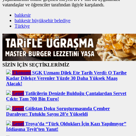
vatandaşlar ve öğrenciler tarafından ilgiyle karşılandı.
balıkesir
balıkesir büyükşehir belediye
Türkiye
SİZİN İÇİN SEÇTİKLERİMİZ
Ekonomi
SGK Uzmanı Dilek Ete Tarih Verdi: O Tarihe
Kadar Dilekçe Verenler Yüzde 30 Daha Yüksek Maaş
Alacak!
Genel
Tatilcilerin Denizde Bulduğu Çantalardan Servet
Çıktı: Tam 700 Bin Euro!
Genel
Gülistan Doku Soruşturmasında Çember
Daralıyor: Tutuklu Sayısı 28’e Yükseldi
Genel
Troya’da “Türk Oldukları İçin Kazı Yapılmıyor”
İddiasına Teyit’ten Yanıt!