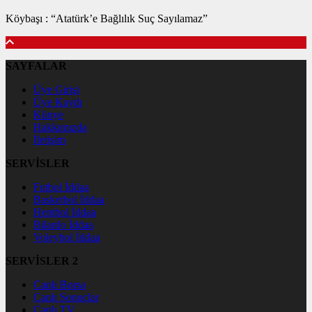
Köybaşı : “Atatürk’e Bağlılık Suç Sayılamaz”
SAYFALAR
Üye Girişi
Üye Kaydı
Künye
Hakkımızda
İletişim
SERVİSLER
Futbol İddaa
Basketbol İddaa
Hentbol İddaa
Bilardo İddaa
Voleybol İddaa
SERVİSLER 2
Canlı Borsa
Canlı Sonuçlar
Canlı TV