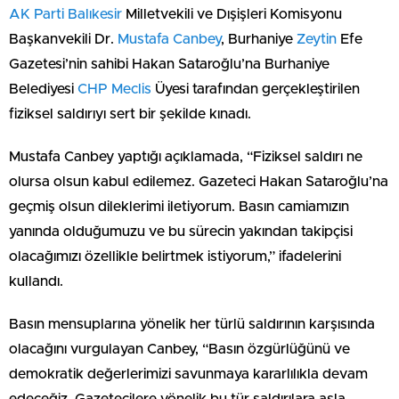
AK Parti
Balıkesir
Milletvekili ve Dışişleri Komisyonu
Başkanvekili Dr.
Mustafa Canbey
, Burhaniye
Zeytin
Efe
Gazetesi’nin sahibi Hakan Sataroğlu’na Burhaniye
Belediyesi
CHP
Meclis
Üyesi tarafından gerçekleştirilen
fiziksel saldırıyı sert bir şekilde kınadı.
Mustafa Canbey yaptığı açıklamada, “Fiziksel saldırı ne
olursa olsun kabul edilemez. Gazeteci Hakan Sataroğlu’na
geçmiş olsun dileklerimi iletiyorum. Basın camiamızın
yanında olduğumuzu ve bu sürecin yakından takipçisi
olacağımızı özellikle belirtmek istiyorum,” ifadelerini
kullandı.
Basın mensuplarına yönelik her türlü saldırının karşısında
olacağını vurgulayan Canbey, “Basın özgürlüğünü ve
demokratik değerlerimizi savunmaya kararlılıkla devam
edeceğiz. Gazetecilere yönelik bu tür saldırılara asla