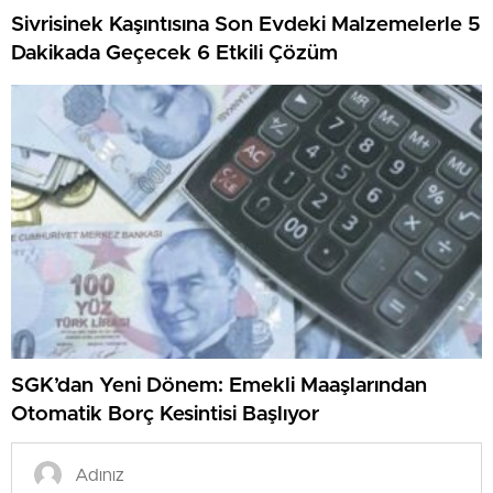
Sivrisinek Kaşıntısına Son Evdeki Malzemelerle 5
Dakikada Geçecek 6 Etkili Çözüm
SGK’dan Yeni Dönem: Emekli Maaşlarından
Otomatik Borç Kesintisi Başlıyor