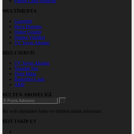
Futbol Canlı Sonuçlar
MULTİMEDYA
Gazeteler
Hava Durumu
Haber Gönder
Namaz Vakitleri
TV Yayın Akışları
HIZLI SERVİS
TV Yayın Akışları
Yazarlar Site
Tenis İddaa
Basketbol Canlı
AMP
BÜLTEN ABONELİĞİ
+
Bu web sitesinden haber ve ebülten almak istiyorum
BİZİ TAKİP ET