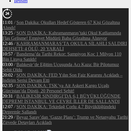
İletişim
11:01
/
Son Dakika: Okulları Hedef Gösteren 67 Kişi Gözaltına
Alındı!
13:25
/
SON DAKİKA: Kahramanmaraş’taki Okul Katliamında
Flaş Gelişme! Emniyet Müdürü Baba Gözaltına Alınıyor
12:46
/
KAHRAMANMARAŞ’TA OKULA SİLAHLI SALDIRI
DEHŞETİ: 4 ÖLÜ, 20 YARALI
10:57
/
Bandırma’da Tarihi Rekor: Şampiyon Koç 1 Milyon 110
Bin Liraya Satıldı!
03:00
/
Balıkesir’de Eğitim Uçuşunda Acı Kaza: Bir Pilotumuz
Şehit Oldu
20:02
/
SON DAKİKA: FED Yılın Son Faiz Kararını Açıkladı –
İndirim Serisi Devam Etti
02:35
/
SON DAKİKA: TSK’ya Ait Askeri Kargo Uçağı
Gürcistan’da Düştü, 20 Personel Şehit!
20:31
/
BALIKESİR SINDIRGI’DA 6,1 BÜYÜKLÜĞÜNDE
DEPREM! İSTANBUL VE ÇEVRE İLLER DE SALLANDI
12:07
/
SON DAKİKA: Tekirdağ Çorlu 4.7 Büyüklüğündeki
Depremle Sallandı
21:29
/
Beyaz Saray’dan ‘Gazze Planı’: Trump ve Netanyahu Tarihi
Zirvede Detayları Açıkladı