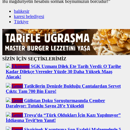
Bu mağduriyetin hesabını sormak boynumuzun borcudur!”
balıkesir
karesi belediyesi
Türkiye
SİZİN İÇİN SEÇTİKLERİMİZ
Ekonomi
SGK Uzmanı Dilek Ete Tarih Verdi: O Tarihe
Kadar Dilekçe Verenler Yüzde 30 Daha Yüksek Maaş
Alacak!
Genel
Tatilcilerin Denizde Bulduğu Çantalardan Servet
Çıktı: Tam 700 Bin Euro!
Genel
Gülistan Doku Soruşturmasında Çember
Daralıyor: Tutuklu Sayısı 28’e Yükseldi
Genel
Troya’da “Türk Oldukları İçin Kazı Yapılmıyor”
İddiasına Teyit’ten Yanıt!
Genel
Sivrisinek Kaşıntısına Son Evdeki Malzemelerle 5