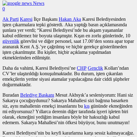
News
0
Ak Parti
Karesi
İlçe Başkanı
Hakan Aka
Karesi Belediyesinden
işten çıkarmalara tepki gösterdi. Aka yaptığı basın açıklamasında
şunlara yer verdi; “Karesi Belediyesi’nde bu akşam yaşananlar
kabul edilemez bir boyuta ulaşmıştır. Kışın en zorlu günlerinde, 10
güvenlik
görevlisi ve diğer personel, saat 17.00’den sonra apar topar
aranarak Kent A.Ş.’ye çağrılmış ve hiçbir gerekçe gösterilmeden
işten çıkarılmıştır. Bu kişiler, hiçbir açıklama yapılmadan
ekmeklerinden edilmiştir.
Daha da vahimi, Karesi Belediyesi’ne
CHP
Gençlik
Kolları’ndan
CV’ler ulaştırıldığı konuşulmaktadır. Bu durum, işten çıkarılan
emekçilerin yerine siyasi atamalar yapılacağına dair ciddi şüpheler
doğurmaktadır.
Buradan
Belediye Başkanı
Mesut Akbıyık’a sesleniyorum: Hani siz
Sakarya çocuğuydunuz? Sakarya Mahallesi sizi bağrına basarken
siz, aynı mahallenin emekçi insanlarını bu
kış
gününde ekmeğinden
mi ediyorsunuz? Yıllarca derenin diğer tarafında işyeri işleten biri
olarak, ekmeğini yediğim insanlara böyle bir haksızlığı kabul
edemem. Sakarya Mahallesi’nin öfkesi büyüyor, bunu unutmayın!
Karesi Belediyesi’nin bu keyfi kararlarına karşı sessiz kalmayacağız.