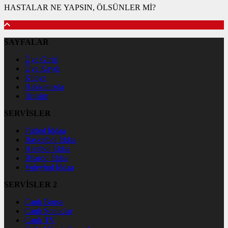
HASTALAR NE YAPSIN, ÖLSÜNLER Mİ?
SAYFALAR
Üye Girişi
Üye Kaydı
Künye
Hakkımızda
İletişim
SERVİSLER
Futbol İddaa
Basketbol İddaa
Hentbol İddaa
Bilardo İddaa
Voleybol İddaa
SERVİSLER 2
Canlı Borsa
Canlı Sonuçlar
Canlı TV