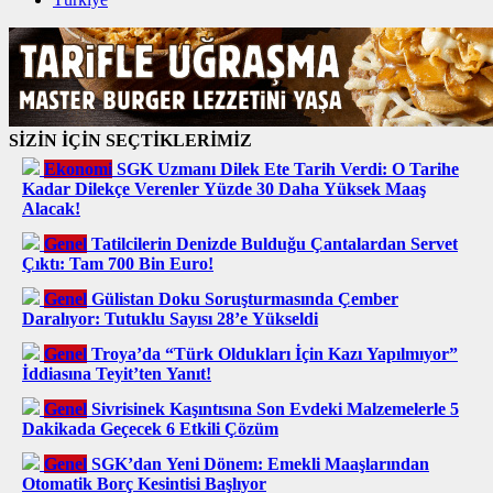
SİZİN İÇİN SEÇTİKLERİMİZ
Ekonomi
SGK Uzmanı Dilek Ete Tarih Verdi: O Tarihe
Kadar Dilekçe Verenler Yüzde 30 Daha Yüksek Maaş
Alacak!
Genel
Tatilcilerin Denizde Bulduğu Çantalardan Servet
Çıktı: Tam 700 Bin Euro!
Genel
Gülistan Doku Soruşturmasında Çember
Daralıyor: Tutuklu Sayısı 28’e Yükseldi
Genel
Troya’da “Türk Oldukları İçin Kazı Yapılmıyor”
İddiasına Teyit’ten Yanıt!
Genel
Sivrisinek Kaşıntısına Son Evdeki Malzemelerle 5
Dakikada Geçecek 6 Etkili Çözüm
Genel
SGK’dan Yeni Dönem: Emekli Maaşlarından
Otomatik Borç Kesintisi Başlıyor