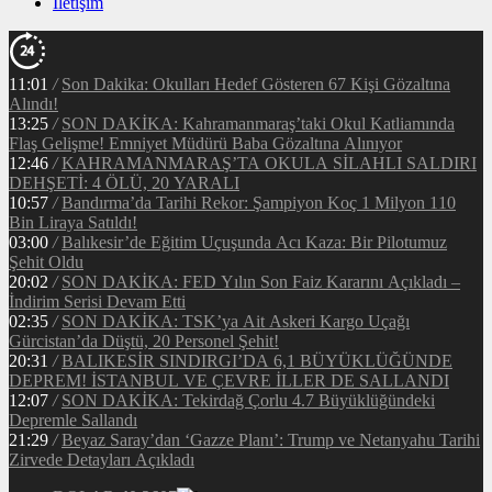
İletişim
11:01
/
Son Dakika: Okulları Hedef Gösteren 67 Kişi Gözaltına
Alındı!
13:25
/
SON DAKİKA: Kahramanmaraş’taki Okul Katliamında
Flaş Gelişme! Emniyet Müdürü Baba Gözaltına Alınıyor
12:46
/
KAHRAMANMARAŞ’TA OKULA SİLAHLI SALDIRI
DEHŞETİ: 4 ÖLÜ, 20 YARALI
10:57
/
Bandırma’da Tarihi Rekor: Şampiyon Koç 1 Milyon 110
Bin Liraya Satıldı!
03:00
/
Balıkesir’de Eğitim Uçuşunda Acı Kaza: Bir Pilotumuz
Şehit Oldu
20:02
/
SON DAKİKA: FED Yılın Son Faiz Kararını Açıkladı –
İndirim Serisi Devam Etti
02:35
/
SON DAKİKA: TSK’ya Ait Askeri Kargo Uçağı
Gürcistan’da Düştü, 20 Personel Şehit!
20:31
/
BALIKESİR SINDIRGI’DA 6,1 BÜYÜKLÜĞÜNDE
DEPREM! İSTANBUL VE ÇEVRE İLLER DE SALLANDI
12:07
/
SON DAKİKA: Tekirdağ Çorlu 4.7 Büyüklüğündeki
Depremle Sallandı
21:29
/
Beyaz Saray’dan ‘Gazze Planı’: Trump ve Netanyahu Tarihi
Zirvede Detayları Açıkladı