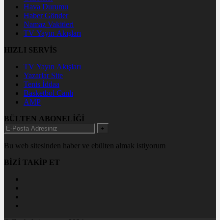
Hava Durumu
Haber Gönder
Namaz Vakitleri
TV Yayın Akışları
HIZLI SERVİS
TV Yayın Akışları
Yazarlar Site
Tenis İddaa
Basketbol Canlı
AMP
BÜLTEN ABONELİĞİ
+
Bu web sitesinden haber ve ebülten almak istiyorum
BİZİ TAKİP ET