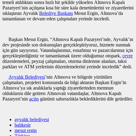
temeli atıldıktan sonra hızlı bir şekilde yükselen Altınova Kapalı
Pazaryeri’nin açılışına kısa bir süre kala denetimlerini ve ziyaretlerini
sıklaştıran Ayvalık
Belediye Başkanı
Mesut Ergin, Altınova’da
tamamlanan ve devam eden çalışmaları yerinde inceledi.
Başkan Mesut Ergin, “Altınova Kapalı Pazaryeri’nde, Ayvalık’ın
dev projesinde son dokunuşları gerçekleştiriyoruz, hizmete sunmak
için gün sayıyoruz. Vatandaşlarımız, esnafımız ve pazarcılarımız için
gerçekleştirdiğimiz ve tamamlamak üzere olduğumuz otopark,
çevre
düzenlemeleri, peyzaj çalışmaları, oturma dinlenme alanları, taksi
parkları ve ATM yerlerinin düzenlemelerini yerinde inceledik” dedi.
Ayvalık Belediyesi
’nin Altınova ve bölgede yürütülen
çalışmaları, projeleri konusunda da bilgi aktaran Başkan Ergin’in
Altınova’ya sık aralıklarla yaptığı ziyaretlerinden memnun
olduklarını dile getiren Altınovalı vatandaşlar, Altınova Kapalı
Pazaryeri’nin
açılış
gününü sabırsızlıkla beklediklerini dile getirdiler.
ayvalık belediyesi
balıkesir
mesut ergin
Türkiye