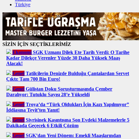
Türkiye
SİZİN İÇİN SEÇTİKLERİMİZ
Ekonomi
SGK Uzmanı Dilek Ete Tarih Verdi: O Tarihe
Kadar Dilekçe Verenler Yüzde 30 Daha Yüksek Maaş
Alacak!
Genel
Tatilcilerin Denizde Bulduğu Çantalardan Servet
Çıktı: Tam 700 Bin Euro!
Genel
Gülistan Doku Soruşturmasında Çember
Daralıyor: Tutuklu Sayısı 28’e Yükseldi
Genel
Troya’da “Türk Oldukları İçin Kazı Yapılmıyor”
İddiasına Teyit’ten Yanıt!
Genel
Sivrisinek Kaşıntısına Son Evdeki Malzemelerle 5
Dakikada Geçecek 6 Etkili Çözüm
Genel
SGK’dan Yeni Dönem: Emekli Maaşlarından