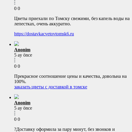
0
0
Цветы приехали по Томску свежими, без капель воды на
лепестках, очень аккуратно.
https://dostavkacvetovtomsk6.ru
Anonim
5 ay önce
0
0
Прекрасное соотношение цены и качества, довольна на
100%.
заказать цветы с доставкой в томске
Anonim
5 ay önce
0
0
?Доставку оформила за пару минут, без звонков и