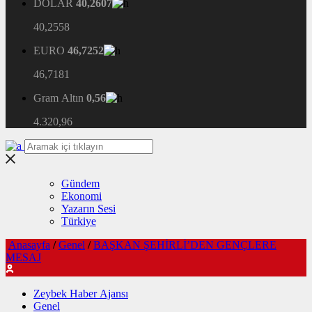
DOLAR
40,2607
40,2558
EURO
46,7252
46,7181
Gram Altın
0,56
4.320,96
Gündem
Ekonomi
Yazarın Sesi
Türkiye
Anasayfa
/
Genel
/
BAŞKAN ŞEHİRLİ’DEN GENÇLERE
MESAJ
Zeybek Haber Ajansı
Genel