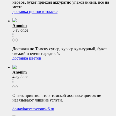
нервов, букет приехал аккуратно упакованный, всё на
месте.
доставка цветов в томске
Anonim
5 ay önce
0
0
Доставка по Томску супер, курьер культурный, букет
свежий и очень нарядный.
доставка цветов
Anonim
4 ay önce
0
0
Очень приятно, что в томской доставке цветов не
навязывают лишние услуги.
dostavkacvetovtomsk6.ru