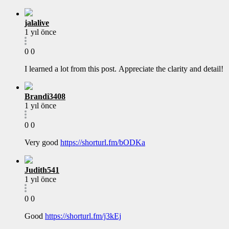
jalalive
1 yıl önce
0
0
I learned a lot from this post. Appreciate the clarity and detail!
Brandi3408
1 yıl önce
0
0
Very good
https://shorturl.fm/bODKa
Judith541
1 yıl önce
0
0
Good
https://shorturl.fm/j3kEj