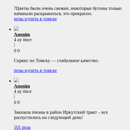
?Цветы были очень свежие, некоторые бутоны только
начинали раскрываться, это прекрасно.
розы купить в томске
Anonim
4 ay önce
0
0
Сервис по Томску — стабильное качество.
розы купить в томске
Anonim
4 ay önce
0
0
Заказала пионы в район Иркутский тракт – все
распустились на следующий день!
101 роза