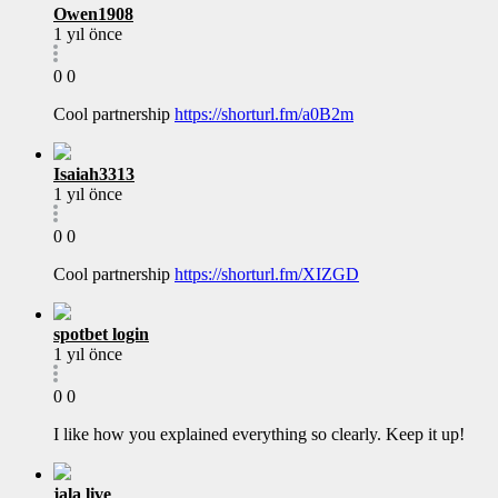
Owen1908
1 yıl önce
0
0
Cool partnership
https://shorturl.fm/a0B2m
Isaiah3313
1 yıl önce
0
0
Cool partnership
https://shorturl.fm/XIZGD
spotbet login
1 yıl önce
0
0
I like how you explained everything so clearly. Keep it up!
jala live