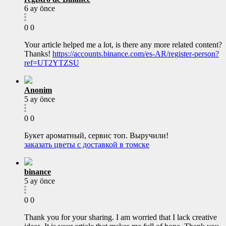
6 ay önce
0
0
Your article helped me a lot, is there any more related content?
Thanks!
https://accounts.binance.com/es-AR/register-person?
ref=UT2YTZSU
Anonim
5 ay önce
0
0
Букет ароматный, сервис топ. Выручили!
заказать цветы с доставкой в томске
binance
5 ay önce
0
0
Thank you for your sharing. I am worried that I lack creative