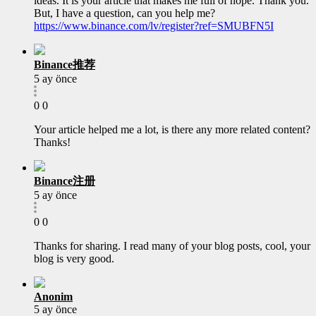
ideas. It is your article that makes me full of hope. Thank you.
But, I have a question, can you help me?
https://www.binance.com/lv/register?ref=SMUBFN5I
Binance推荐
5 ay önce
0
0
Your article helped me a lot, is there any more related content?
Thanks!
Binance注册
5 ay önce
0
0
Thanks for sharing. I read many of your blog posts, cool, your
blog is very good.
Anonim
5 ay önce