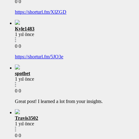
0
0
https://shorturl.fm/XIZGD
Kyle1483
1 yıl önce
0
0
https://shorturl.fm/5JO3e
spotbet
1 yıl önce
0
0
Great post! I learned a lot from your insights.
Travis3502
1 yıl önce
0
0