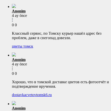
Anonim
4 ay önce
0
0
Классный сервис, по Томску курьер нашёл адрес без
проблем, даже в снегопад довезли.
цветы томск
Anonim
4 ay önce
0
0
Хорошо, что в томской доставке цветов есть фотоотчёт и
подтверждение вручения.
dostavkacvetovtomsk6.ru
Anonim