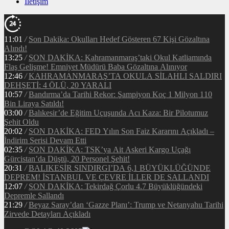
İletişim
11:01
/
Son Dakika: Okulları Hedef Gösteren 67 Kişi Gözaltına
Alındı!
13:25
/
SON DAKİKA: Kahramanmaraş’taki Okul Katliamında
Flaş Gelişme! Emniyet Müdürü Baba Gözaltına Alınıyor
12:46
/
KAHRAMANMARAŞ’TA OKULA SİLAHLI SALDIRI
DEHŞETİ: 4 ÖLÜ, 20 YARALI
10:57
/
Bandırma’da Tarihi Rekor: Şampiyon Koç 1 Milyon 110
Bin Liraya Satıldı!
03:00
/
Balıkesir’de Eğitim Uçuşunda Acı Kaza: Bir Pilotumuz
Şehit Oldu
20:02
/
SON DAKİKA: FED Yılın Son Faiz Kararını Açıkladı –
İndirim Serisi Devam Etti
02:35
/
SON DAKİKA: TSK’ya Ait Askeri Kargo Uçağı
Gürcistan’da Düştü, 20 Personel Şehit!
20:31
/
BALIKESİR SINDIRGI’DA 6,1 BÜYÜKLÜĞÜNDE
DEPREM! İSTANBUL VE ÇEVRE İLLER DE SALLANDI
12:07
/
SON DAKİKA: Tekirdağ Çorlu 4.7 Büyüklüğündeki
Depremle Sallandı
21:29
/
Beyaz Saray’dan ‘Gazze Planı’: Trump ve Netanyahu Tarihi
Zirvede Detayları Açıkladı