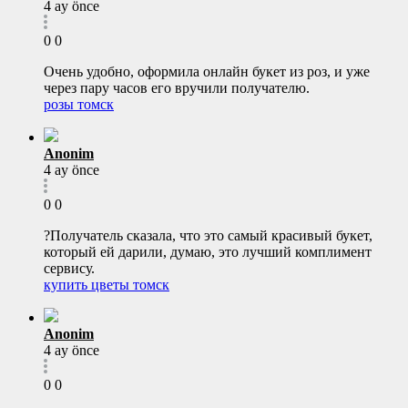
4 ay önce
0
0
Очень удобно, оформила онлайн букет из роз, и уже
через пару часов его вручили получателю.
розы томск
Anonim
4 ay önce
0
0
?Получатель сказала, что это самый красивый букет,
который ей дарили, думаю, это лучший комплимент
сервису.
купить цветы томск
Anonim
4 ay önce
0
0