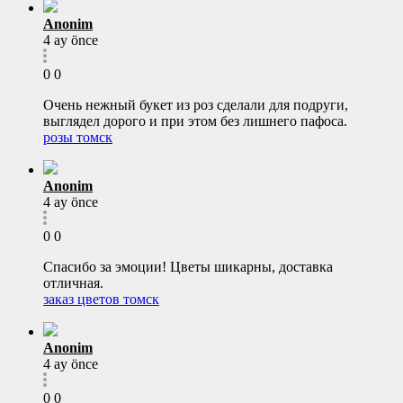
Anonim
4 ay önce
0
0
Очень нежный букет из роз сделали для подруги,
выглядел дорого и при этом без лишнего пафоса.
розы томск
Anonim
4 ay önce
0
0
Спасибо за эмоции! Цветы шикарны, доставка
отличная.
заказ цветов томск
Anonim
4 ay önce
0
0