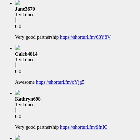
Jane3670
1 yıl önce
0
0
Very good partnership
https://shorturl.fm/68Y8V
Caleb4814
1 yıl önce
0
0
Awesome
https://shorturl.fm/oYjg5
Kathryn698
1 yıl önce
0
0
Very good partnership
https://shorturl.fm/9fnIC