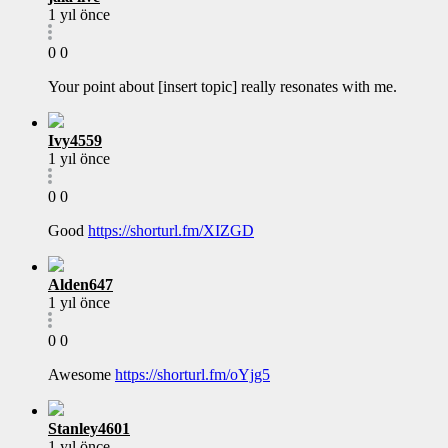
1 yıl önce
0
0
Your point about [insert topic] really resonates with me.
Ivy4559
1 yıl önce
0
0
Good
https://shorturl.fm/XIZGD
Alden647
1 yıl önce
0
0
Awesome
https://shorturl.fm/oYjg5
Stanley4601
1 yıl önce