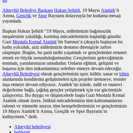
86
Altıeylül
Belediye Başkanı
Hakan Şehirli
, 19 Mayıs
Atatürk
’ü
Anma,
Gençlik
ve
Spor
Bayramı dolayısıyla bir kutlama mesajı
yayımladı.
Başkan Hakan Şehirli “19 Mayıs, milletimizin bağımsızlık
meşalesinin yakıldığı, kurtuluş mücadelemizin başladığı gündür.
Gazi
Mustafa Kemal Atatürk
’ün Samsun’a çıkışıyla başlayan bu
kutlu yolculuk, aziz milletimizin destansı direnişiyle zafere
ulaşmıştır. Bugün, bu şanlı tarihi yaşatmak ve gençlerimize emanet
etmek en büyük sorumluluğumuzdur. Gençlerimiz geleceğimizin
teminatı, yarınlarımızın umududur. Onların eğitimi, gelişimi ve
başarısı için tüm imkanlarımızı seferber etmeye devam edeceğiz.
Altıeylül Belediyesi
olarak gençlerimizin spor, kültür, sanat ve
bilim
alanlarında kendilerini geliştirmeleri için projeler üretmeye, tesisler
inşa etmeye devam ediyoruz. Atatürk’ün izinde, milli ve manevi
değerlerine bağlı, çağdaş gençler yetiştirmek için var gücümüzle
çalışıyoruz. Bu duygu ve düşüncelerle başta Gazi Mustafa Kemal
Atatürk olmak üzere, İstiklal mücadelemizin tüm kahramanlarını
rahmet ve minnetle anıyor, tüm hemşehrilerimizin ve gençlerimizin
19 Mayıs Atatürk’ü Anma, Gençlik ve Spor Bayramı’nı
kutluyorum.” dedi.
Altıeylül belediyesi
balıkesir