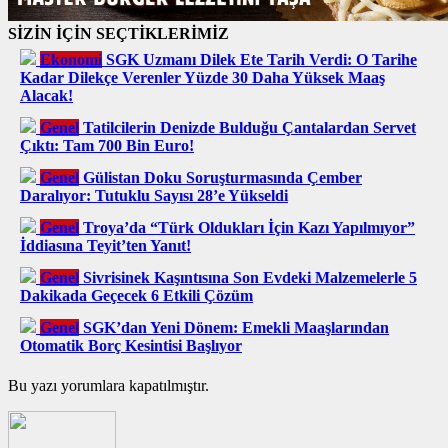
SİZİN İÇİN SEÇTİKLERİMİZ
Ekonomi
SGK Uzmanı Dilek Ete Tarih Verdi: O Tarihe
Kadar Dilekçe Verenler Yüzde 30 Daha Yüksek Maaş
Alacak!
Genel
Tatilcilerin Denizde Bulduğu Çantalardan Servet
Çıktı: Tam 700 Bin Euro!
Genel
Gülistan Doku Soruşturmasında Çember
Daralıyor: Tutuklu Sayısı 28’e Yükseldi
Genel
Troya’da “Türk Oldukları İçin Kazı Yapılmıyor”
İddiasına Teyit’ten Yanıt!
Genel
Sivrisinek Kaşıntısına Son Evdeki Malzemelerle 5
Dakikada Geçecek 6 Etkili Çözüm
Genel
SGK’dan Yeni Dönem: Emekli Maaşlarından
Otomatik Borç Kesintisi Başlıyor
Bu yazı yorumlara kapatılmıştır.