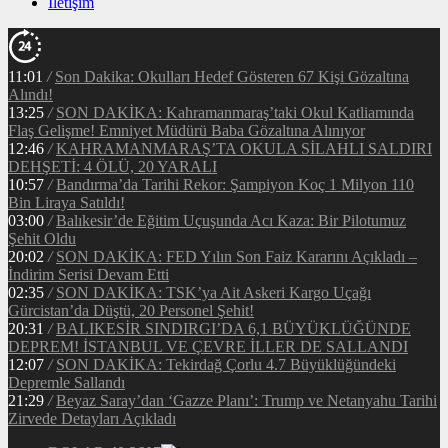
İletişim
11:01
/
Son Dakika: Okulları Hedef Gösteren 67 Kişi Gözaltına
Alındı!
13:25
/
SON DAKİKA: Kahramanmaraş’taki Okul Katliamında
Flaş Gelişme! Emniyet Müdürü Baba Gözaltına Alınıyor
12:46
/
KAHRAMANMARAŞ’TA OKULA SİLAHLI SALDIRI
DEHŞETİ: 4 ÖLÜ, 20 YARALI
10:57
/
Bandırma’da Tarihi Rekor: Şampiyon Koç 1 Milyon 110
Bin Liraya Satıldı!
03:00
/
Balıkesir’de Eğitim Uçuşunda Acı Kaza: Bir Pilotumuz
Şehit Oldu
20:02
/
SON DAKİKA: FED Yılın Son Faiz Kararını Açıkladı –
İndirim Serisi Devam Etti
02:35
/
SON DAKİKA: TSK’ya Ait Askeri Kargo Uçağı
Gürcistan’da Düştü, 20 Personel Şehit!
20:31
/
BALIKESİR SINDIRGI’DA 6,1 BÜYÜKLÜĞÜNDE
DEPREM! İSTANBUL VE ÇEVRE İLLER DE SALLANDI
12:07
/
SON DAKİKA: Tekirdağ Çorlu 4.7 Büyüklüğündeki
Depremle Sallandı
21:29
/
Beyaz Saray’dan ‘Gazze Planı’: Trump ve Netanyahu Tarihi
Zirvede Detayları Açıkladı