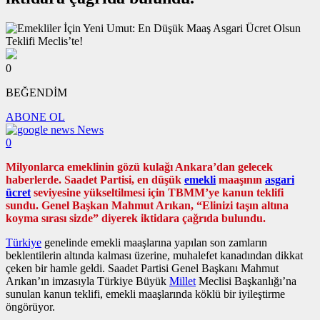
0
BEĞENDİM
ABONE OL
News
0
Milyonlarca emeklinin gözü kulağı Ankara’dan gelecek
haberlerde. Saadet Partisi, en düşük
emekli
maaşının
asgari
ücret
seviyesine yükseltilmesi için TBMM’ye kanun teklifi
sundu. Genel Başkan Mahmut Arıkan, “Elinizi taşın altına
koyma sırası sizde” diyerek iktidara çağrıda bulundu.
Türkiye
genelinde emekli maaşlarına yapılan son zamların
beklentilerin altında kalması üzerine, muhalefet kanadından dikkat
çeken bir hamle geldi. Saadet Partisi Genel Başkanı Mahmut
Arıkan’ın imzasıyla Türkiye Büyük
Millet
Meclisi Başkanlığı’na
sunulan kanun teklifi, emekli maaşlarında köklü bir iyileştirme
öngörüyor.