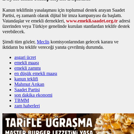
Kanun teklifinin yasalaşması için toplumsal destek arayan Saadet
Partisi, eş zamanlı olarak dijital bir imza kampanyası da başlattı.
Vatandaşlar ve emekli dernekleri,
www.emekli.saadet.org.tr
adresi
üzerinden veya Türkiye genelinde kurulan stantlardan teklife destek
verebilecek.
Şimdi tüm gözler,
Meclis
komisyonlarından gelecek karara ve
iktidarın bu teklife vereceği yanıta çevrilmiş durumda.
asgari ücret
emekli maaşı
emekli zammı
en düşük emekli maaşı
kanun teklifi
Mahmut Arıkan
Saadet Partisi
son dakika ekonomi
TBMM
zam haberleri