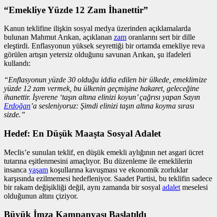
“Emekliye Yüzde 12 Zam İhanettir”
Kanun teklifine ilişkin sosyal medya üzerinden açıklamalarda
bulunan Mahmut Arıkan, açıklanan
zam
oranlarını sert bir dille
eleştirdi. Enflasyonun yüksek seyrettiği bir ortamda emekliye reva
görülen artışın yetersiz olduğunu savunan Arıkan, şu ifadeleri
kullandı:
“Enflasyonun yüzde 30 olduğu iddia edilen bir ülkede, emeklimize
yüzde 12 zam vermek, bu ülkenin geçmişine hakaret, geleceğine
ihanettir. İşverene ‘taşın altına elinizi koyun’ çağrısı yapan Sayın
Erdoğan
’a sesleniyoruz: Şimdi elinizi taşın altına koyma sırası
sizde.”
Hedef: En Düşük Maaşta Sosyal Adalet
Meclis’e sunulan teklif, en düşük emekli aylığının net asgari ücret
tutarına eşitlenmesini amaçlıyor. Bu düzenleme ile emeklilerin
insanca
yaşam
koşullarına kavuşması ve ekonomik zorluklar
karşısında ezilmemesi hedefleniyor. Saadet Partisi, bu teklifin sadece
bir rakam değişikliği değil, aynı zamanda bir sosyal
adalet
meselesi
olduğunun altını çiziyor.
Büyük İmza Kampanyası Başlatıldı