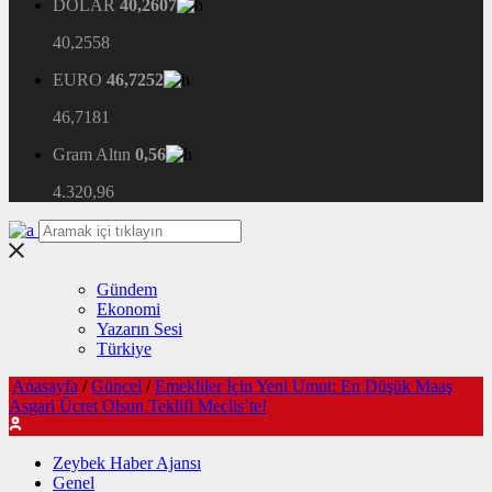
DOLAR
40,2607
40,2558
EURO
46,7252
46,7181
Gram Altın
0,56
4.320,96
Gündem
Ekonomi
Yazarın Sesi
Türkiye
Anasayfa
/
Güncel
/
Emekliler İçin Yeni Umut: En Düşük Maaş
Asgari Ücret Olsun Teklifi Meclis’te!
Zeybek Haber Ajansı
Genel