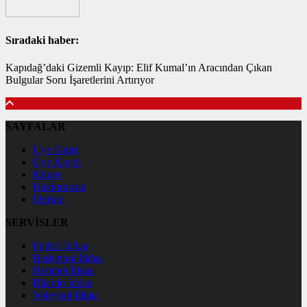
Sıradaki haber:
Kapıdağ’daki Gizemli Kayıp: Elif Kumal’ın Aracından Çıkan
Bulgular Soru İşaretlerini Artırıyor
SAYFALAR
Üye Girişi
Üye Kaydı
Künye
Hakkımızda
İletişim
SERVİSLER
Futbol İddaa
Basketbol İddaa
Hentbol İddaa
Bilardo İddaa
Voleybol İddaa