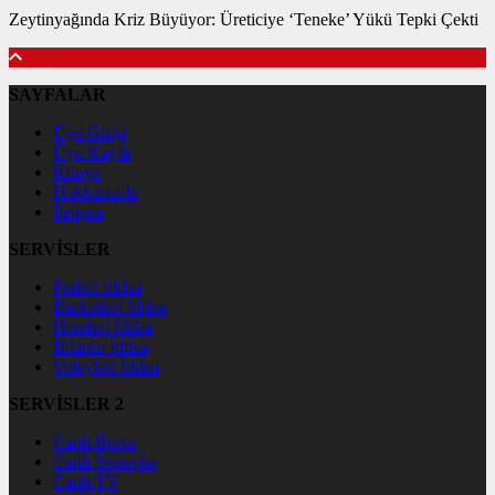
Zeytinyağında Kriz Büyüyor: Üreticiye ‘Teneke’ Yükü Tepki Çekti
SAYFALAR
Üye Girişi
Üye Kaydı
Künye
Hakkımızda
İletişim
SERVİSLER
Futbol İddaa
Basketbol İddaa
Hentbol İddaa
Bilardo İddaa
Voleybol İddaa
SERVİSLER 2
Canlı Borsa
Canlı Sonuçlar
Canlı TV