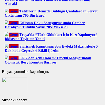
Alacak!
Genel
Tatilcilerin Denizde Bulduğu Çantalardan Servet
Çıktı: Tam 700 Bin Euro!
Genel
Gülistan Doku Soruşturmasında Çember
Daralıyor: Tutuklu Sayısı 28’e Yükseldi
Genel
Troya’da “Türk Oldukları İçin Kazı Yapılmıyor”
İddiasına Teyit’ten Yanıt!
Genel
Sivrisinek Kaşıntısına Son Evdeki Malzemelerle 5
Dakikada Geçecek 6 Etkili Çözüm
Genel
SGK’dan Yeni Dönem: Emekli Maaşlarından
Otomatik Borç Kesintisi Başlıyor
Bu yazı yorumlara kapatılmıştır.
Sıradaki haber: