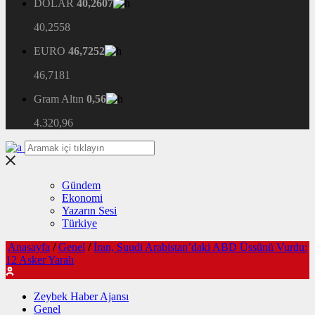
DOLAR
40,2607
40,2558
EURO
46,7252
46,7181
Gram Altın
0,56
4.320,96
Gündem
Ekonomi
Yazarın Sesi
Türkiye
Anasayfa
/
Genel
/
İran, Suudi Arabistan’daki ABD Üssünü Vurdu:
12 Asker Yaralı
Zeybek Haber Ajansı
Genel