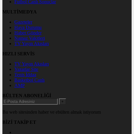
Futbol Canlı Sonuçlar
MULTİMEDYA
Gazeteler
Hava Durumu
Haber Gönder
Namaz Vakitleri
TV Yayın Akışları
HIZLI SERVİS
TV Yayın Akışları
Yazarlar Site
Tenis İddaa
Basketbol Canlı
AMP
BÜLTEN ABONELİĞİ
+
Bu web sitesinden haber ve ebülten almak istiyorum
BİZİ TAKİP ET