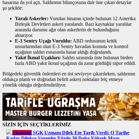
hasarına da yol açtı. Saldırının bilançosuna dair öne çıkan detaylar
şu şekilde:
Yaralı Askerler:
Vurulan binanın içinde bulunan 12 Amerika
Birleşik Devletleri askeri yaralandı. Bazı kaynaklar yaralılar
arasında durumu ağır olan askerlerin de bulunduğunu
aktarıyor.
E-3 Sentry Uçağı Vuruldu:
ABD ordusunun kritik
unsurlarından olan E-3 Sentry havadan komuta ve kontrol
uçağının saldırı esnasında hasar aldığı doğrulandı.
Yakıt İkmal Uçakları:
Saldırı sırasında üste bulunan birden
fazla ABD yakıt ikmal uçağının da zarar gördüğü rapor edildi.
Bölgedeki güvenlik önlemleri en üst seviyeye çıkarılırken, saldırının
oldukça planlı ve doğrudan belirli askeri noktaları felç etmeye
yönelik olduğu değerlendiriliyor.
SİZİN İÇİN SEÇTİKLERİMİZ
Ekonomi
SGK Uzmanı Dilek Ete Tarih Verdi: O Tarihe
Kadar Dilekçe Verenler Yüzde 30 Daha Yüksek Maaş