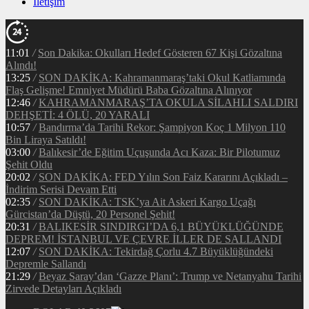
İletişim
11:01
/
Son Dakika: Okulları Hedef Gösteren 67 Kişi Gözaltına
Alındı!
13:25
/
SON DAKİKA: Kahramanmaraş’taki Okul Katliamında
Flaş Gelişme! Emniyet Müdürü Baba Gözaltına Alınıyor
12:46
/
KAHRAMANMARAŞ’TA OKULA SİLAHLI SALDIRI
DEHŞETİ: 4 ÖLÜ, 20 YARALI
10:57
/
Bandırma’da Tarihi Rekor: Şampiyon Koç 1 Milyon 110
Bin Liraya Satıldı!
03:00
/
Balıkesir’de Eğitim Uçuşunda Acı Kaza: Bir Pilotumuz
Şehit Oldu
20:02
/
SON DAKİKA: FED Yılın Son Faiz Kararını Açıkladı –
İndirim Serisi Devam Etti
02:35
/
SON DAKİKA: TSK’ya Ait Askeri Kargo Uçağı
Gürcistan’da Düştü, 20 Personel Şehit!
20:31
/
BALIKESİR SINDIRGI’DA 6,1 BÜYÜKLÜĞÜNDE
DEPREM! İSTANBUL VE ÇEVRE İLLER DE SALLANDI
12:07
/
SON DAKİKA: Tekirdağ Çorlu 4.7 Büyüklüğündeki
Depremle Sallandı
21:29
/
Beyaz Saray’dan ‘Gazze Planı’: Trump ve Netanyahu Tarihi
Zirvede Detayları Açıkladı