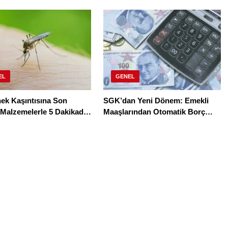
 Euro!
28’e Yükseldi
EL
GENEL
nek Kaşıntısına Son
SGK’dan Yeni Dönem: Emekli
 Malzemelerle 5 Dakikada
Maaşlarından Otomatik Borç
k 6 Etkili Çözüm
Kesintisi Başlıyor