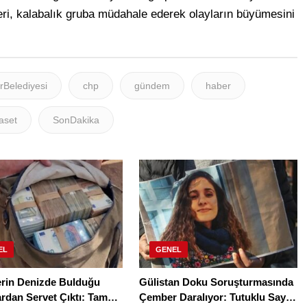
leri, kalabalık gruba müdahale ederek olayların büyümesini
rBelediyesi
chp
gündem
haber
aset
SonDakika
EL
GENEL
lerin Denizde Bulduğu
Gülistan Doku Soruşturmasında
rdan Servet Çıktı: Tam
Çember Daralıyor: Tutuklu Sayısı