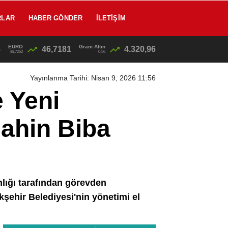
RLAR
HABER GÖNDER
İLETIŞIM
EURO
Gram Altın
8
46,7181
4.320,96
12:46
/
46,7252
0,56
Yayınlanma Tarihi: Nisan 9, 2026 11:56
 Yeni
Şahin Biba
lığı tarafından görevden
şehir Belediyesi'nin yönetimi el