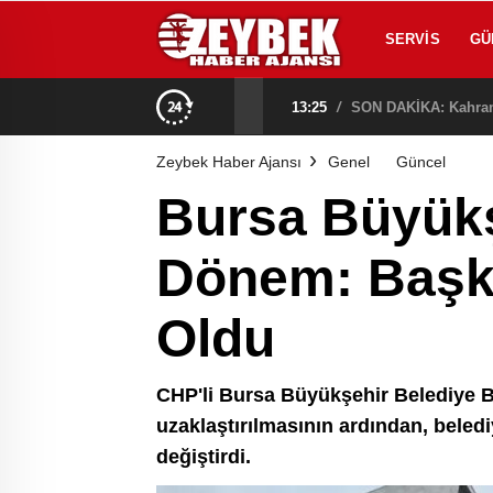
SERVIS
GÜ
na Alındı!
13:25
/
Zeybek Haber Ajansı
Genel
Güncel
Bursa Büyükş
Dönem: Başka
Oldu
CHP'li Bursa Büyükşehir Belediye B
uzaklaştırılmasının ardından, bele
değiştirdi.