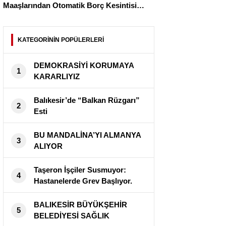
Maaşlarından Otomatik Borç Kesintisi
Başlıyor
KATEGORİNİN POPÜLERLERİ
DEMOKRASİYİ KORUMAYA
1
KARARLIYIZ
Balıkesir’de “Balkan Rüzgarı”
2
Esti
BU MANDALİNA’YI ALMANYA
3
ALIYOR
Taşeron İşçiler Susmuyor:
4
Hastanelerde Grev Başlıyor.
BALIKESİR BÜYÜKŞEHİR
5
BELEDİYESİ SAĞLIK