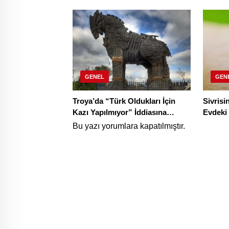
Verenler Yüzde 30 Daha Yüksek
700 Bin
Maaş Alacak!
GENEL
GEN
Troya’da “Türk Oldukları İçin
Sivrisi
Kazı Yapılmıyor” İddiasına
Evdeki
Teyit’ten Yanıt!
Geçece
Bu yazı yorumlara kapatılmıştır.