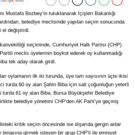
News
ı Mustafa Bozbey’in tutuklanarak İçişleri Bakanlığı
 ardından, belediye meclisinde yapılan seçim sonucunda
el değiştirdi.
şkanvekilliği seçiminde, Cumhuriyet Halk Partisi (CHP)
artili meclis üyelerinin boykot ederek oy kullanmadığı
ba tek aday olarak girdi.
an oylamanın ilk iki turunda, üye tam sayısının üçte ikisi
nci turda 60 oy alan Şahin Biba için salt çoğunluğun yeterli
cü turda 61 oy alan Biba, Bursa Büyükşehir Belediye
birlikte belediye yönetimi CHP’den AK Parti’ye geçmiş
steki kritik seçim öncesinde ise dışarıda gergin anlar
 binasına girmek isteyen bir grup CHP’li ile emniyet