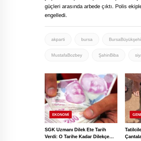
güçleri arasında arbede çıktı. Polis ekip
engelledi.
akparti
bursa
BursaBüyükşehi
MustafaBozbey
ŞahinBiba
siy
EKONOMI
GEN
SGK Uzmanı Dilek Ete Tarih
Tatilci
Verdi: O Tarihe Kadar Dilekçe
Çantala