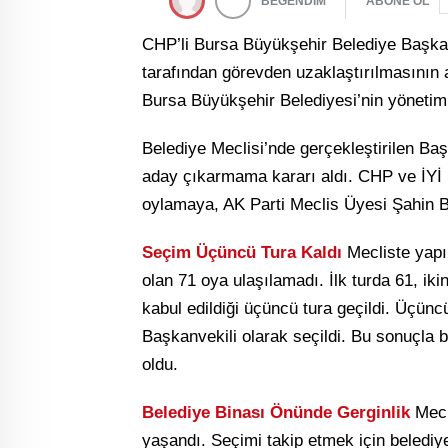
BEĞENDİM
ABONE OL
CHP’li Bursa Büyükşehir Belediye Başkan
tarafından görevden uzaklaştırılmasının
Bursa Büyükşehir Belediyesi’nin yönetimi 
Belediye Meclisi’nde gerçekleştirilen Ba
aday çıkarmama kararı aldı. CHP ve İYİ P
oylamaya, AK Parti Meclis Üyesi Şahin Bi
Seçim Üçüncü Tura Kaldı
Mecliste yapıl
olan 71 oya ulaşılamadı. İlk turda 61, iki
kabul edildiği üçüncü tura geçildi. Üçün
Başkanvekili olarak seçildi. Bu sonuçla 
oldu.
Belediye Binası Önünde Gerginlik
Mecli
yaşandı. Seçimi takip etmek için belediye