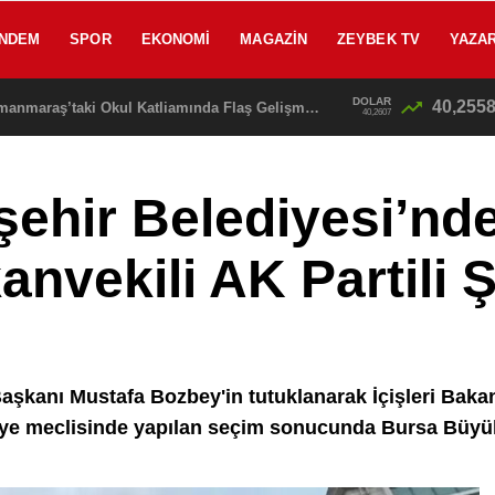
NDEM
SPOR
EKONOMI
MAGAZIN
ZEYBEK TV
YAZA
DOLAR
40,255
SON DAKİKA: Kahramanmaraş’taki Okul Katliamında Flaş Gelişme! Emniyet Müdürü Baba Gözaltına Alınıyor
40,2607
ehir Belediyesi’nde
nvekili AK Partili 
aşkanı Mustafa Bozbey'in tutuklanarak İçişleri Bakan
diye meclisinde yapılan seçim sonucunda Bursa Büyük