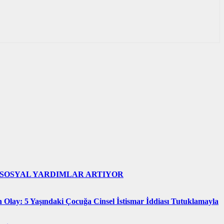
 SOSYAL YARDIMLAR ARTIYOR
n Olay: 5 Yaşındaki Çocuğa Cinsel İstismar İddiası Tutuklamayla