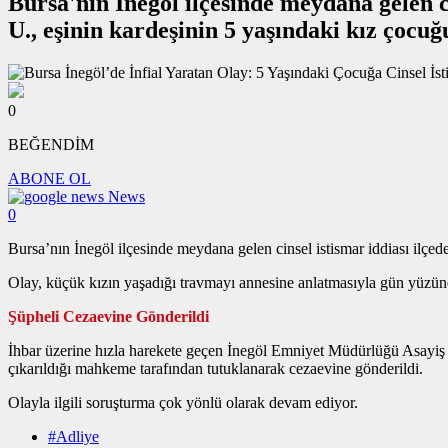
Bursa'nın İnegöl ilçesinde meydana gelen ci
U., eşinin kardeşinin 5 yaşındaki kız çocu
0
BEĞENDİM
ABONE OL
News
0
Bursa’nın İnegöl ilçesinde meydana gelen cinsel istismar iddiası ilçed
Olay, küçük kızın yaşadığı travmayı annesine anlatmasıyla gün yüzüne 
Şüpheli Cezaevine Gönderildi
İhbar üzerine hızla harekete geçen İnegöl Emniyet Müdürlüğü Asayiş B
çıkarıldığı mahkeme tarafından tutuklanarak cezaevine gönderildi.
Olayla ilgili soruşturma çok yönlü olarak devam ediyor.
#Adliye