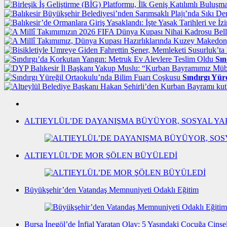
Sın
Sındırgı Yür
ALTIEYLÜL’DE DAYANIŞMA BÜYÜYOR, SOSYAL YA
ALTIEYLÜL’DE MOR ŞÖLEN BÜYÜLEDİ
Büyükşehir’den Vatandaş Memnuniyeti Odaklı Eğitim
Bursa İnegöl’de İnfial Yaratan Olay: 5 Yaşındaki Çocuğa Cinse