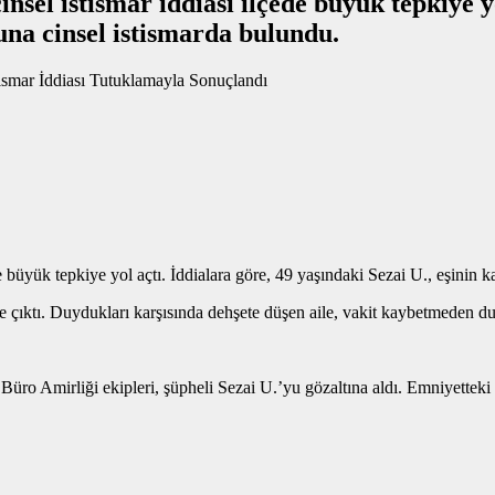
nsel istismar iddiası ilçede büyük tepkiye yo
ğuna cinsel istismarda bulundu.
e büyük tepkiye yol açtı. İddialara göre, 49 yaşındaki Sezai U., eşinin 
çıktı. Duydukları karşısında dehşete düşen aile, vakit kaybetmeden dur
üro Amirliği ekipleri, şüpheli Sezai U.’yu gözaltına aldı. Emniyettek