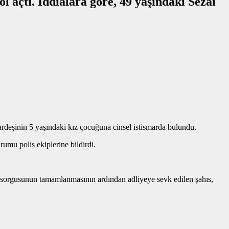
l açtı. İddialara göre, 49 yaşındaki Sezai
kardeşinin 5 yaşındaki kız çocuğuna cinsel istismarda bulundu.
umu polis ekiplerine bildirdi.
i sorgusunun tamamlanmasının ardından adliyeye sevk edilen şahıs,