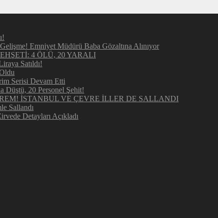
ı!
elişme! Emniyet Müdürü Baba Gözaltına Alınıyor
ŞETİ: 4 ÖLÜ, 20 YARALI
raya Satıldı!
 Oldu
im Serisi Devam Etti
Düştü, 20 Personel Şehit!
REM! İSTANBUL VE ÇEVRE İLLER DE SALLANDI
e Sallandı
irvede Detayları Açıkladı