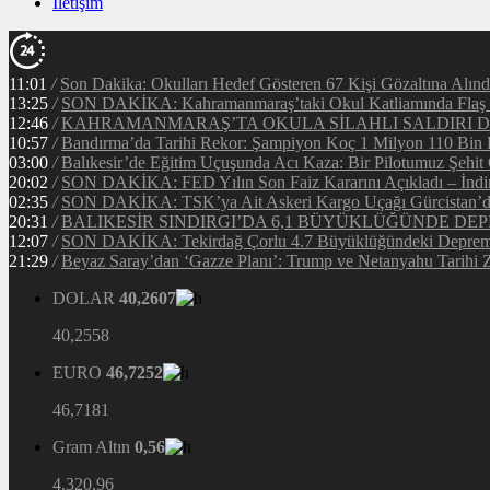
İletişim
11:01
/
Son Dakika: Okulları Hedef Gösteren 67 Kişi Gözaltına Alınd
13:25
/
SON DAKİKA: Kahramanmaraş’taki Okul Katliamında Flaş G
12:46
/
KAHRAMANMARAŞ’TA OKULA SİLAHLI SALDIRI DEH
10:57
/
Bandırma’da Tarihi Rekor: Şampiyon Koç 1 Milyon 110 Bin Li
03:00
/
Balıkesir’de Eğitim Uçuşunda Acı Kaza: Bir Pilotumuz Şehit
20:02
/
SON DAKİKA: FED Yılın Son Faiz Kararını Açıkladı – İndir
02:35
/
SON DAKİKA: TSK’ya Ait Askeri Kargo Uçağı Gürcistan’da 
20:31
/
BALIKESİR SINDIRGI’DA 6,1 BÜYÜKLÜĞÜNDE DEP
12:07
/
SON DAKİKA: Tekirdağ Çorlu 4.7 Büyüklüğündeki Depreml
21:29
/
Beyaz Saray’dan ‘Gazze Planı’: Trump ve Netanyahu Tarihi Z
DOLAR
40,2607
40,2558
EURO
46,7252
46,7181
Gram Altın
0,56
4.320,96