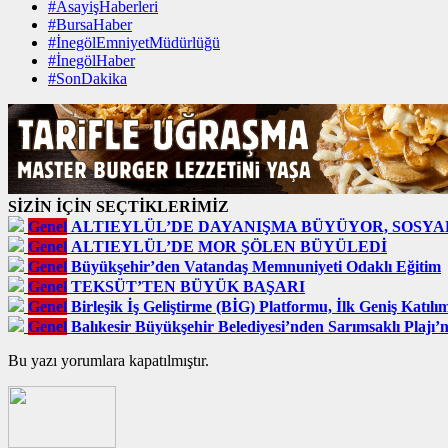
#AsayişHaberleri
#BursaHaber
#İnegölEmniyetMüdürlüğü
#İnegölHaber
#SonDakika
SİZİN İÇİN SEÇTİKLERİMİZ
Genel
ALTIEYLÜL’DE DAYANIŞMA BÜYÜYOR, SOSYA
Genel
ALTIEYLÜL’DE MOR ŞÖLEN BÜYÜLEDİ
Genel
Büyükşehir’den Vatandaş Memnuniyeti Odaklı Eğitim
Genel
TEKSÜT’TEN BÜYÜK BAŞARI
Genel
Birleşik İş Geliştirme (BİG) Platformu, İlk Geniş Katıl
Genel
Balıkesir Büyükşehir Belediyesi’nden Sarımsaklı Plajı’
Bu yazı yorumlara kapatılmıştır.