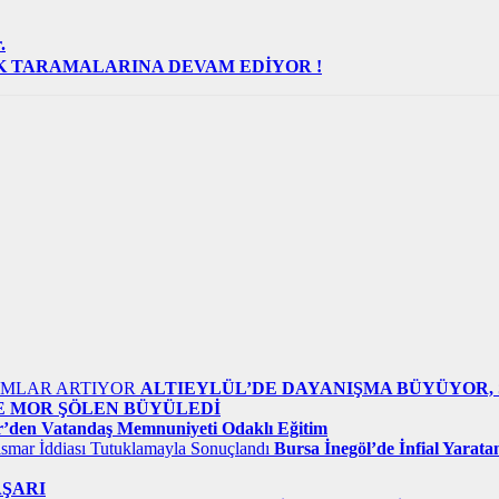
.
IK TARAMALARINA DEVAM EDİYOR !
ALTIEYLÜL’DE DAYANIŞMA BÜYÜYOR,
E MOR ŞÖLEN BÜYÜLEDİ
’den Vatandaş Memnuniyeti Odaklı Eğitim
Bursa İnegöl’de İnfial Yarata
AŞARI