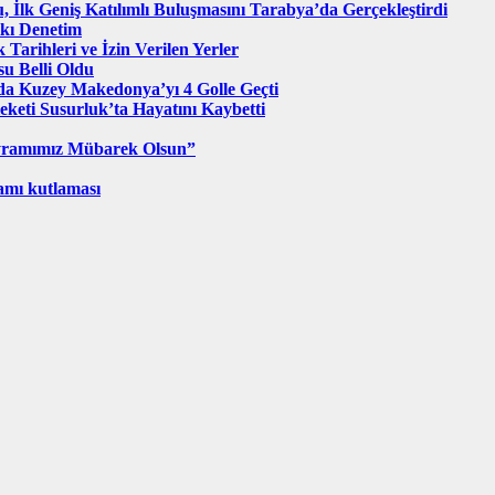
u, İlk Geniş Katılımlı Buluşmasını Tarabya’da Gerçekleştirdi
ıkı Denetim
 Tarihleri ve İzin Verilen Yerler
u Belli Oldu
nda Kuzey Makedonya’yı 4 Golle Geçti
eketi Susurluk’ta Hayatını Kaybetti
ayramımız Mübarek Olsun”
amı kutlaması