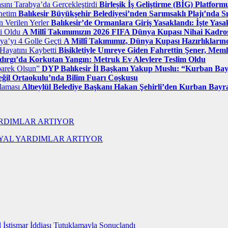
Birleşik İş Geliştirme (BİG) Platform
Balıkesir Büyükşehir Belediyesi’nden Sarımsaklı Plajı’nda S
Balıkesir’de Ormanlara Giriş Yasaklandı: İşte Yasak
A Millî Takımımızın 2026 FIFA Dünya Kupası Nihai Kadros
A Millî Takımımız, Dünya Kupası Hazırlıkları
Bisikletiyle Umreye Giden Fahrettin Şener, Meml
dırgı’da Korkutan Yangın: Metruk Ev Alevlere Teslim Oldu
DYP Balıkesir İl Başkanı Yakup Muslu: “Kurban B
eğil Ortaokulu’nda Bilim Fuarı Coşkusu
Altıeylül Belediye Başkanı Hakan Şehirli’den Kurban Bayr
RDIMLAR ARTIYOR
l İstismar İddiası Tutuklamayla Sonuçlandı