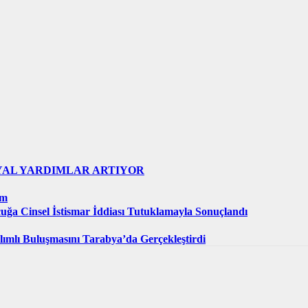
YAL YARDIMLAR ARTIYOR
im
cuğa Cinsel İstismar İddiası Tutuklamayla Sonuçlandı
tılımlı Buluşmasını Tarabya’da Gerçekleştirdi