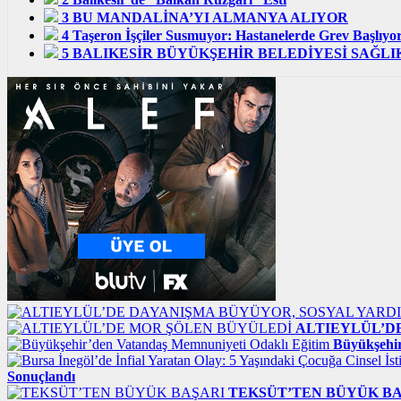
3
BU MANDALİNA’YI ALMANYA ALIYOR
4
Taşeron İşçiler Susmuyor: Hastanelerde Grev Başlıyor
5
BALIKESİR BÜYÜKŞEHİR BELEDİYESİ SAĞL
ALTIEYLÜL’D
Büyükşehir
Sonuçlandı
TEKSÜT’TEN BÜYÜK B