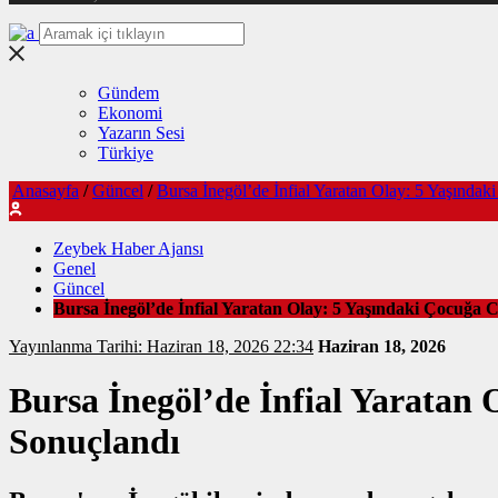
Gündem
Ekonomi
Yazarın Sesi
Türkiye
Anasayfa
/
Güncel
/
Bursa İnegöl’de İnfial Yaratan Olay: 5 Yaşındak
Zeybek Haber Ajansı
Genel
Güncel
Bursa İnegöl’de İnfial Yaratan Olay: 5 Yaşındaki Çocuğa C
Yayınlanma Tarihi: Haziran 18, 2026 22:34
Haziran 18, 2026
Bursa İnegöl’de İnfial Yaratan 
Sonuçlandı