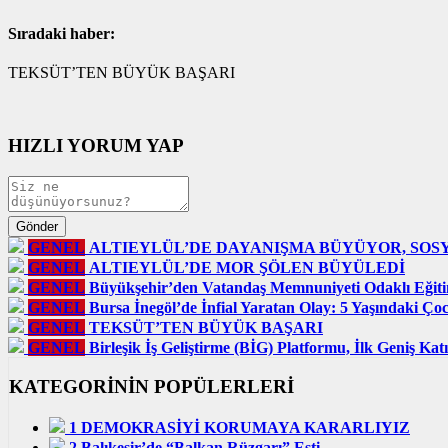
Sıradaki haber:
TEKSÜT’TEN BÜYÜK BAŞARI
HIZLI YORUM YAP
GENEL
ALTIEYLÜL’DE DAYANIŞMA BÜYÜYOR, SOS
GENEL
ALTIEYLÜL’DE MOR ŞÖLEN BÜYÜLEDİ
GENEL
Büyükşehir’den Vatandaş Memnuniyeti Odaklı Eğit
GENEL
Bursa İnegöl’de İnfial Yaratan Olay: 5 Yaşındaki Ço
GENEL
TEKSÜT’TEN BÜYÜK BAŞARI
GENEL
Birleşik İş Geliştirme (BİG) Platformu, İlk Geniş Ka
KATEGORİNİN POPÜLERLERİ
1
DEMOKRASİYİ KORUMAYA KARARLIYIZ
2
Balıkesir’de “Balkan Rüzgarı” Esti