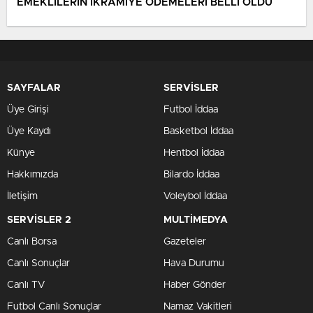
EMEKLİLERİN İKRAMİYE ÖDEMELERİ BELLİ OLDU
SAYFALAR
SERVİSLER
Üye Girişi
Futbol İddaa
Üye Kaydı
Basketbol İddaa
Künye
Hentbol İddaa
Hakkımızda
Bilardo İddaa
İletişim
Voleybol İddaa
SERVİSLER 2
MULTİMEDYA
Canlı Borsa
Gazeteler
Canlı Sonuçlar
Hava Durumu
Canlı TV
Haber Gönder
Futbol Canlı Sonuçlar
Namaz Vakitleri