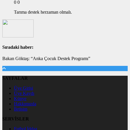
0
0
Tarıma destek herzaman olmalı.
Sıradaki haber:
Bakan Göktaş: “Anka Çocuk Destek Programı”
SAYFALAR
Üye Girişi
Üye Kaydı
Künye
Hakkımızda
İletişim
SERVİSLER
Futbol İddaa