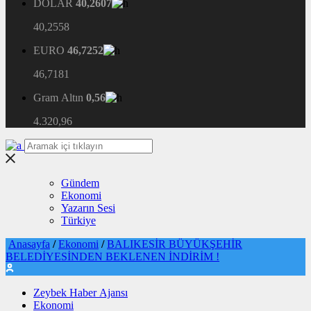
DOLAR
40,2607
40,2558
EURO
46,7252
46,7181
Gram Altın
0,56
4.320,96
Gündem
Ekonomi
Yazarın Sesi
Türkiye
Anasayfa
/
Ekonomi
/
BALIKESİR BÜYÜKŞEHİR
BELEDİYESİNDEN BEKLENEN İNDİRİM !
Zeybek Haber Ajansı
Ekonomi