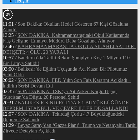
İletişim
11:01
/
Son Dakika: Okulları Hedef Gösteren 67 Kişi Gözaltına
Alındı!
13:25
/
SON DAKİKA: Kahramanmaraş’taki Okul Katliamında
Flaş Gelişme! Emniyet Müdürü Baba Gözaltına Alınıyor
12:46
/
KAHRAMANMARAŞ’TA OKULA SİLAHLI SALDIRI
DEHŞETİ: 4 ÖLÜ, 20 YARALI
10:57
/
Bandırma’da Tarihi Rekor: Şampiyon Koç 1 Milyon 110
Bin Liraya Satıldı!
03:00
/
Balıkesir’de Eğitim Uçuşunda Acı Kaza: Bir Pilotumuz
Şehit Oldu
20:02
/
SON DAKİKA: FED Yılın Son Faiz Kararını Açıkladı –
İndirim Serisi Devam Etti
02:35
/
SON DAKİKA: TSK’ya Ait Askeri Kargo Uçağı
Gürcistan’da Düştü, 20 Personel Şehit!
20:31
/
BALIKESİR SINDIRGI’DA 6,1 BÜYÜKLÜĞÜNDE
DEPREM! İSTANBUL VE ÇEVRE İLLER DE SALLANDI
12:07
/
SON DAKİKA: Tekirdağ Çorlu 4.7 Büyüklüğündeki
Depremle Sallandı
21:29
/
Beyaz Saray’dan ‘Gazze Planı’: Trump ve Netanyahu Tarihi
Zirvede Detayları Açıkladı