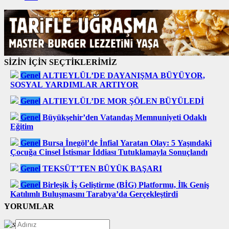
SİZİN İÇİN SEÇTİKLERİMİZ
Genel
ALTIEYLÜL’DE DAYANIŞMA BÜYÜYOR,
SOSYAL YARDIMLAR ARTIYOR
Genel
ALTIEYLÜL’DE MOR ŞÖLEN BÜYÜLEDİ
Genel
Büyükşehir’den Vatandaş Memnuniyeti Odaklı
Eğitim
Genel
Bursa İnegöl’de İnfial Yaratan Olay: 5 Yaşındaki
Çocuğa Cinsel İstismar İddiası Tutuklamayla Sonuçlandı
Genel
TEKSÜT’TEN BÜYÜK BAŞARI
Genel
Birleşik İş Geliştirme (BİG) Platformu, İlk Geniş
Katılımlı Buluşmasını Tarabya’da Gerçekleştirdi
YORUMLAR