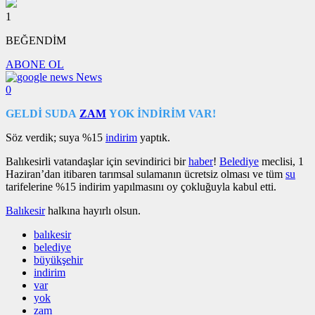
1
BEĞENDİM
ABONE OL
News
0
GELDİ SUDA
ZAM
YOK İNDİRİM VAR!
Söz verdik; suya %15
indirim
yaptık.
Balıkesirli vatandaşlar için sevindirici bir
haber
!
Belediye
meclisi, 1
Haziran’dan itibaren tarımsal sulamanın ücretsiz olması ve tüm
su
tarifelerine %15 indirim yapılmasını oy çokluğuyla kabul etti.
Balıkesir
halkına hayırlı olsun.
balıkesir
belediye
büyükşehir
indirim
var
yok
zam