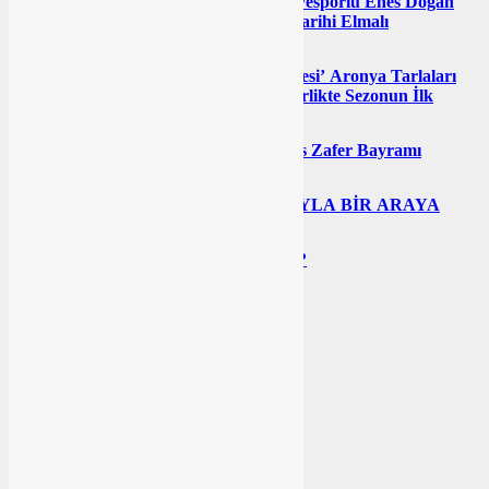
Genel
Balıkesir Büyükşehir Belediyesporlu Enes Doğan
Elmalı’nın 2. Kez Başpehlivanı OlduTarihi Elmalı
Güreşlerinde Balıkesir Rüzgârı
Ekonomi
Balıkesir’in ‘Süper Meyvesi’ Aronya Tarlaları
Şenlendi: Vali Ustaoğlu Üreticilerle Birlikte Sezonun İlk
Hasadını Yaptı
Genel
Başkan Akın’dan 30 Ağustos Zafer Bayramı
Mesajı
Genel
AYVALIK’TA DOSTLARIYLA BİR ARAYA
GELDİ
Yazarın Sesi
Butlan mı, kayyım mı?
YORUMLAR
Gönder