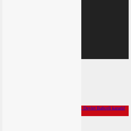
DOLAR
40,2607
40,2558
EURO
46,7252
46,7181
Gram Altın
0,56
4.320,96
Gündem
Ekonomi
Yazarın Sesi
Türkiye
Anasayfa
/
Yazarın Sesi
/
Bitmeyen açılım; Devlet Bahçeli kararlı!
Zeybek Haber Ajansı
Yazarın Sesi