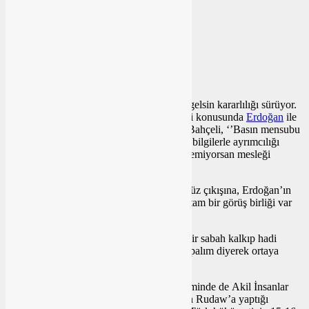
0
BEĞENDİM
ABONE OL
News
0
Bahçeli’nin ‘’Abdullah Öcalan Meclis’e’’ gelsin kararlılığı sürüyor.
Gazeteci Hilal Köylü’ünün ‘’Çözüm süreci konusunda
Erdoğan
ile
aranızda görüş ayrılığı var mı?’’ sorusuna Bahçeli, ‘’Basın mensubu
kardeşlerim,
Türkiye
’yi tahrik edici, yanlış bilgilerle ayrımcılığı
körükleyici davranışlardan vazgeçsin. Geçemiyorsan mesleği
bırak!’’
Bahçeli’nin kızgın, sert, soruya tahammülsüz çıkışına, Erdoğan’ın
‘’tarihi fırsat penceresi’’ demesine rağmen tam bir görüş birliği var
mı yok mu; merak edilen bu!
Bu öyle sanıldığı gibi Devlet Bahçeli’nin bir sabah kalkıp hadi
Abdullah Öcalan’a ‘silahı bırak’ çağrısı yapalım diyerek ortaya
atılmış bir iddia olmadığı…
2013-2015 yıllarındaki çözüm süreci döneminde de Akil İnsanlar
heyetinde yer alan Abdurrahim Semavi’nin Rudaw’a yaptığı