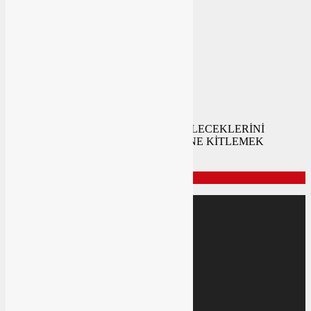
En az 10 karakter gerekli
Sıradaki haber:
KÜRESEL SERMAYE GRUPLARI GELECEKLERİNİ
GELİŞMİŞ ÜLKELERİN HEDEFLERİNE KİTLEMEK
YERİNE
SAYFALAR
Üye Girişi
Üye Kaydı
Künye
Hakkımızda
İletişim
SERVİSLER