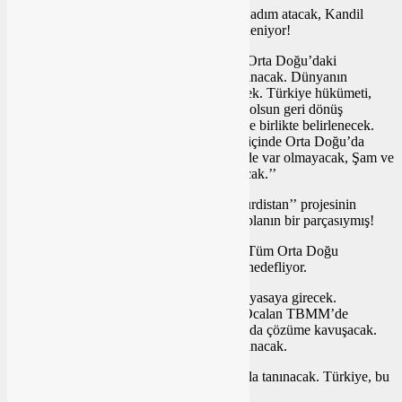
Türk hükümeti pazarlığa girmeden kendisi adım atacak, Kandil
teslim olmadan Öcalan Meclis’e gidecek, deniyor!
Semavi, ‘’Orta Doğu projesinde Kürtlerin Orta Doğu’daki
coğrafyası anayasaya dahil edilecek ve tanınacak. Dünyanın
dengesini değiştirecek bir proje inşa edilecek. Türkiye hükümeti,
Türkiye Devleti bunu göze aldı. Ne olursa olsun geri dönüş
yapmayacak. Rojava’nın statüsü Türkiye ile birlikte belirlenecek.
Rojava’nın statüsü yok edilmeyecek. 5 yıl içinde Orta Doğu’da
Suriye diye bir devlet kalmayacak, tarihte de var olmayacak, Şam ve
Lazkiye’de Suriye’de küçük bir devlet olacak.’’
-Yani, 7 Ekim 2023 öncesinde ‘’Büyük Kürdistan’’ projesinin
hazırlıkları yapılmış; Bahçeli’nin çıkışı bu planın bir parçasıymış!
-Proje, Türkiye’deki Kürt sorununu değil; Tüm Orta Doğu
Kürtlerini kapsayan bir ittifak kurulmasını hedefliyor.
-Kürtler ‘’Kardeş ve eşit millet’’ olarak anayasaya girecek.
Okullarda Kürtçe dil eğitimi başlatılacak. Öcalan TBMM’de
konuşacak; Kandil ve diğerlerinin durumu da çözüme kavuşacak.
Proje, 5 yıllık bir süreçte adım adım uygulanacak.
-Orta Doğu’daki Kürt coğrafyası anayasayla tanınacak. Türkiye, bu
projede kararlı ve geri adım atmayacak.