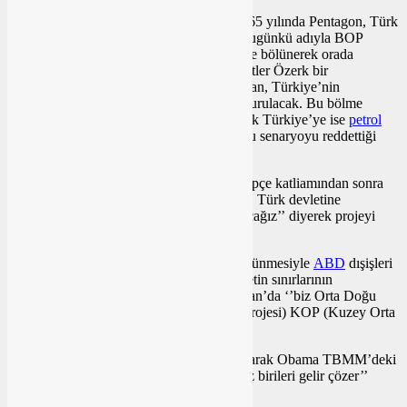
Elbette bu proje bugünün projesi değil. 1965 yılında Pentagon, Türk
Devlet yetkililerine Kürt Senaryosu olan bugünkü adıyla BOP
projesi olduğu anlaşılan İran, Irak ve Suriye bölünerek orada
yaşayan Kürtlerle Türkiye’de yaşayan Kürtler Özerk bir
Kürdistan’da birleştirilecek. Özerk Kürdistan, Türkiye’nin
himayesine alınarak ortak bir federasyon kurulacak. Bu bölme
‘savaşında’ Pentagon’un yanında yer alacak Türkiye’ye ise
petrol
gelirlerinden pay verilecek! Türk ordusu bu senaryoyu reddettiği
için gündemden kaldırılmıştı.
İran-Irak Savaşı sırasında, Saddam’ın Halepçe katliamından sonra
Pentagon, projeyi tekrar gündeme getirmiş, Türk devletine
dayatmıştı. Turgut Özal ‘’bir koyup üç alacağız’’ diyerek projeyi
gönülden sahiplenmişti.
Biter mi, bitmez! 1991-1998’de Irak’ın bölünmesiyle
ABD
dışişleri
bakanlığı BOP projesiyle bölgede 22 devletin sınırlarının
değiştirileceğini
ilan
etmişti. Tayyip Erdoğan’da ‘’biz Orta Doğu
Projesinin BOP-GOP (Geniş Orta Doğu Projesi) KOP (Kuzey Orta
Doğu Projesi) eş başkanıyız’’ demişti.
Ayrıca 2008’de dönemin ABD Başkanı Barak Obama TBMM’deki
konuşmasında ‘’bu sorunu siz çözmezseniz birileri gelir çözer’’
demişti!