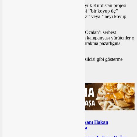
Konunun salt
PKK
olmadığı, ABD’nin büyük Kürdistan projesi
olduğu çok açık. Mesele Özal’ın dediği gibi ‘’bir koyup üç’’
almaksa, biz şimdi ‘’kaç koyup kaç alacağız’’ veya ‘’neyi koyup
neyi alacağız’’
Mayıs seçimlerinde
CHP
gelirse Abdullah Öcalan’ı serbest
bırakacak diyenler, montaj videolarla seçim kampanyası yürütenler o
süreçte çoktan Abdullah Öcalan’ı serbest bırakma pazarlığına
başlamışlar!
Abdullah Öcalan’ı ‘’Misak-ı Milli’’nin temsilcisi gibi gösterme
gayretleri de boşuna değil…
ergün aydoğan
SİZİN İÇİN SEÇTİKLERİMİZ
Yazarın Sesi
Altıeylül Belediye Başkanı Hakan
Şehirli’den Kurban Bayramı kutlaması