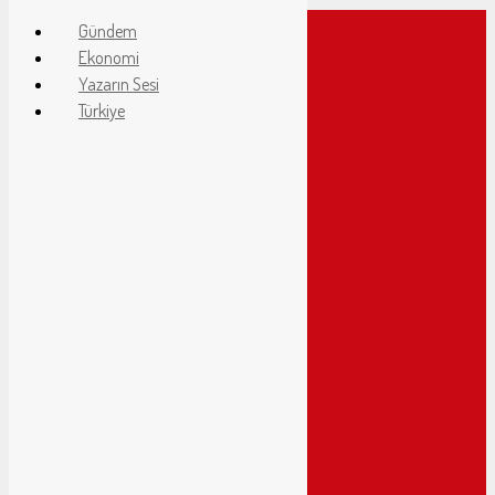
Gündem
Ekonomi
Yazarın Sesi
Servis
Türkiye
Son Dakika
Haber Gönder
Borsa
Altınlar
Dövizler
Hava Durumu
Nöbetçi Eczaneler
Gazeteler
Puan Durumu
Canlı Sonuçlar
Vizyondaki Filmler
Namaz Vakitleri
Gündem
Spor
Ekonomi
Magazin
Zeybek Tv
Yazarlar
Haber Gönder