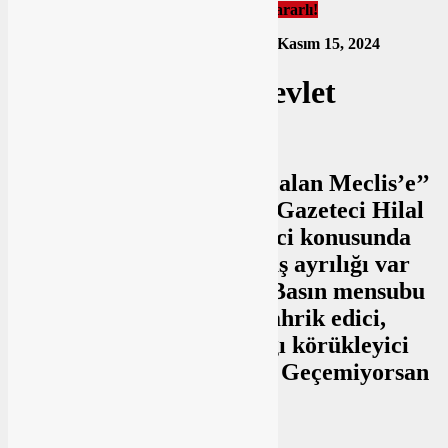
Bitmeyen açılım; Devlet Bahçeli kararlı!
Yayınlanma Tarihi: Kasım 15, 2024 09:26
Kasım 15, 2024
Bitmeyen açılım; Devlet
Bahçeli kararlı!
Bahçeli’nin ‘’Abdullah Öcalan Meclis’e’’
gelsin kararlılığı sürüyor. Gazeteci Hilal
Köylü’ünün ‘’Çözüm süreci konusunda
Erdoğan ile aranızda görüş ayrılığı var
mı?’’ sorusuna Bahçeli, ‘’Basın mensubu
kardeşlerim, Türkiye’yi tahrik edici,
yanlış bilgilerle ayrımcılığı körükleyici
davranışlardan vazgeçsin. Geçemiyorsan
mesleği bırak!’’