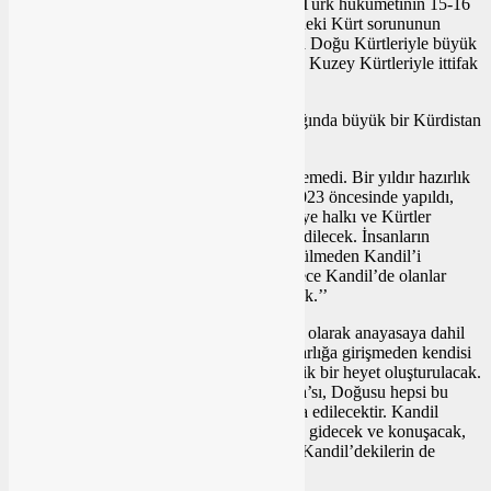
açıklamalardan anlaşılmaktadır. Semavi, ‘’Türk hükümetinin 15-16
aydır hazırladığı bu
proje
sadece Türkiye’deki Kürt sorununun
çözümüne yönelik değil. Projeye göre Orta Doğu Kürtleriyle büyük
bir ittifak kurulacak, Doğu, Batı ve Güney, Kuzey Kürtleriyle ittifak
kurulacak projenin hazırlığıdır.’’
Biranda akıllara gelmemiş bu proje sanıldığında büyük bir Kürdistan
projesi!
Semavi, ‘’Bahçeli bu sözleri tek aşına söylemedi. Bir yıldır hazırlık
yapılıyor. Bu sürecin hazırlıkları 7 Ekim 2023 öncesinde yapıldı,
adım adım ilerledi. Proje 5 yıl içinde Türkiye halkı ve Kürtler
projeye hazır olana kadar adım adım inşa edilecek. İnsanların
akıllarında birçok soru var bu
sorunlar
çözülmeden Kandil’i
Ankara’ya getiremezsiniz. 5 yıl içinde sadece Kandil’de olanlar
değil, diasporada yaşayanlarda geri dönecek.’’
Semavi, ‘’Kürtler ‘kardeş ve eşit bir millet’ olarak anayasaya dahil
edilecek. Türk hükümeti adım atarken pazarlığa girişmeden kendisi
adım atacak. Eskiden olduğu gibi 300 kişilik bir heyet oluşturulacak.
Diaspora Kürtleri, Kuzeyi, Güneyi, Rojava’sı, Doğusu hepsi bu
mecliste yer alacak, çözüm bu mecliste inşa edilecektir. Kandil
teslim olmadan, Öcalan bir gün TBMM’ye gidecek ve konuşacak,
mesajını verecek. Sadece Öcalan’ın değil, Kandil’dekilerin de
durumu çözülecek.’’