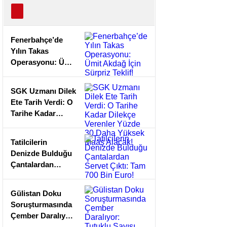
Teklif!
30 Dah
Yüksek
Fenerbahçe’de
Yılın Takas
Alacak
Operasyonu: Ümit
Akdağ İçin Sürpriz
Teklif!
SGK Uzmanı Dilek
Ete Tarih Verdi: O
Tarihe Kadar
Dilekçe Verenler
Yüzde 30 Daha
Tatilcilerin
Yüksek Maaş
Denizde Bulduğu
Alacak!
Çantalardan
Servet Çıktı: Tam
700 Bin Euro!
Gülistan Doku
Soruşturmasında
Çember Daralıyor:
Tutuklu Sayısı 28’e