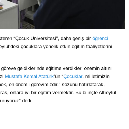
steren “Çocuk Üniversitesi”, daha geniş bir
öğrenci
ylül’deki çocuklara yönelik etkin eğitim faaliyetlerini
, göreve geldiklerinde eğitime verdikleri önemin altını
azi
Mustafa Kemal Atatürk
’ün “
Çocuklar
, milletimizin
rmek, en önemli görevimizdir.” sözünü hatırlatarak,
, onlara iyi bir eğitim vermektir. Bu bilinçle Altıeylül
dürüyoruz” dedi.