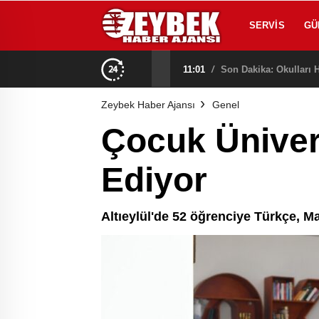
SERVIS
GÜ
11:01
/
Son Dakika: Okulları H
Zeybek Haber Ajansı
Genel
Çocuk Üniver
Ediyor
Altıeylül'de 52 öğrenciye Türkçe, Ma