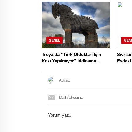
Maaş Alacak!
GENEL
GEN
Troya’da “Türk Oldukları İçin
Sivrisi
Kazı Yapılmıyor” İddiasına
Evdeki
Teyit’ten Yanıt!
Geçece