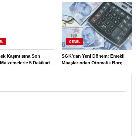
EL
GENEL
nek Kaşıntısına Son
SGK’dan Yeni Dönem: Emekli
 Malzemelerle 5 Dakikada
Maaşlarından Otomatik Borç
k 6 Etkili Çözüm
Kesintisi Başlıyor