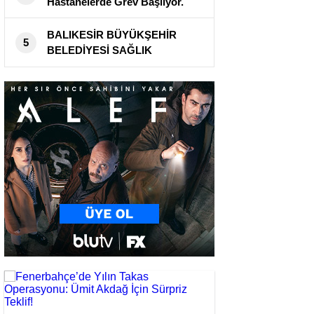
Hastanelerde Grev Başlıyor.
BALIKESİR BÜYÜKŞEHİR
5
BELEDİYESİ SAĞLIK
TARAMALARINA DEVAM
EDİYOR !