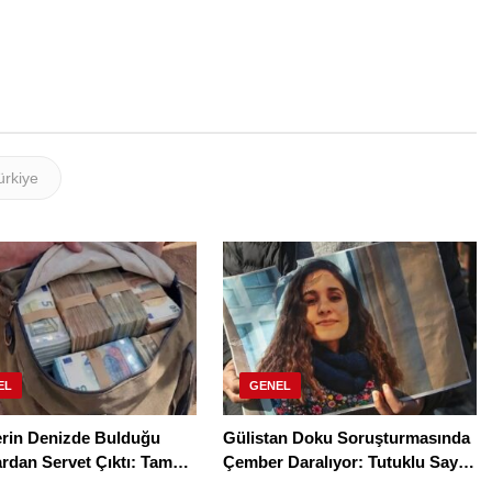
ürkiye
EL
GENEL
lerin Denizde Bulduğu
Gülistan Doku Soruşturmasında
rdan Servet Çıktı: Tam
Çember Daralıyor: Tutuklu Sayısı
 Euro!
28’e Yükseldi