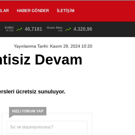
RLAR
HABER GÖNDER
İLETIŞIM
EURO
Gram Altın
8
46,7181
4.320,96
13:25
/
46,7252
0,56
Yayınlanma Tarihi: Kasım 28, 2024 10:20
ntisiz Devam
rsleri ücretsiz sunuluyor.
HIZLI YORUM YAP