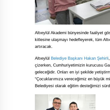
Altıeylül Akademi bünyesinde faaliyet gö
kitlesine ulaşmayı hedefleyerek, tüm Altıe
artıracak.
Altıeylül
Belediye Başkanı
Hakan Şehirli
çizerken, Cumhuriyetimizin kurucusu G
geleceğidir. Onları en iyi şekilde yetişti
“Çocuklarımıza vereceğimiz en büyük miras
Belediyesi olarak eğitim desteğimizi sür