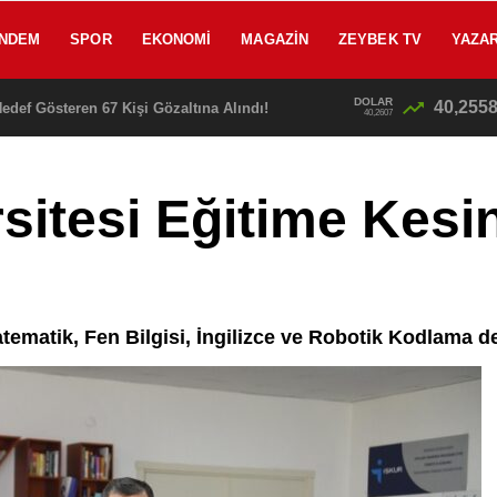
NDEM
SPOR
EKONOMI
MAGAZIN
ZEYBEK TV
YAZA
DOLAR
40,255
edef Gösteren 67 Kişi Gözaltına Alındı!
40,2607
sitesi Eğitime Kesi
tematik, Fen Bilgisi, İngilizce ve Robotik Kodlama de