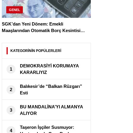
GENEL
SGK’dan Yeni Dönem: Emekli
Maaşlarından Otomatik Borç Kesintisi
Başlıyor
KATEGORİNİN POPÜLERLERİ
DEMOKRASİYİ KORUMAYA
1
KARARLIYIZ
Balıkesir’de “Balkan Rüzgarı”
2
Esti
BU MANDALİNA’YI ALMANYA
3
ALIYOR
Taşeron İşçiler Susmuyor:
4