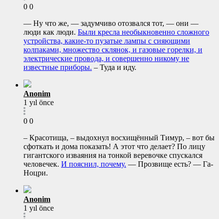
0
0
— Ну что же, — задумчиво отозвался тот, — они —
люди как люди.
Были кресла необыкновенно сложного
устройства, какие-то пузатые лампы с сияющими
колпаками, множество склянок, и газовые горелки, и
электрические провода, и совершенно никому не
известные приборы.
– Туда и иду.
Anonim
1 yıl önce
0
0
– Красотища, – выдохнул восхищённый Тимур, – вот бы
сфоткать и дома показать! А этот что делает? По лицу
гигантского изваяния на тонкой веревочке спускался
человечек.
И пояснил, почему.
— Прозвище есть? — Га-
Ноцри.
Anonim
1 yıl önce