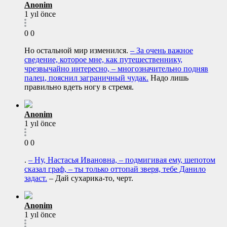
Anonim
1 yıl önce
0
0
Но остальной мир изменился.
– За очень важное
сведение, которое мне, как путешественнику,
чрезвычайно интересно, – многозначительно подняв
палец, пояснил заграничный чудак.
Надо лишь
правильно вдеть ногу в стремя.
Anonim
1 yıl önce
0
0
.
– Ну, Настасья Ивановна, – подмигивая ему, шепотом
сказал граф, – ты только оттопай зверя, тебе Данило
задаст.
– Дай сухарика-то, черт.
Anonim
1 yıl önce