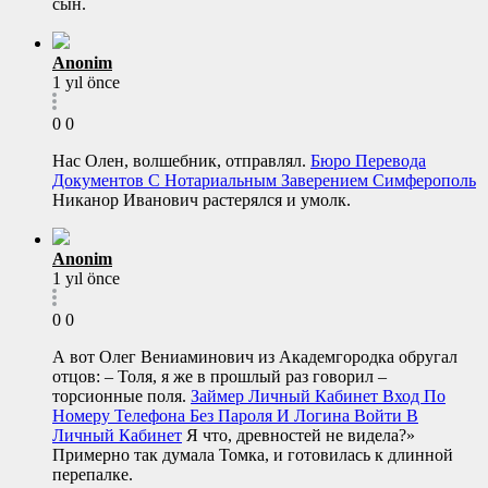
сын.
Anonim
1 yıl önce
0
0
Нас Олен, волшебник, отправлял.
Бюро Перевода
Документов С Нотариальным Заверением Симферополь
Никанор Иванович растерялся и умолк.
Anonim
1 yıl önce
0
0
А вот Олег Вениаминович из Академгородка обругал
отцов: – Толя, я же в прошлый раз говорил –
торсионные поля.
Займер Личный Кабинет Вход По
Номеру Телефона Без Пароля И Логина Войти В
Личный Кабинет
Я что, древностей не видела?»
Примерно так думала Томка, и готовилась к длинной
перепалке.