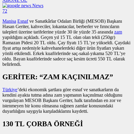
ABONE OL
News
72
Manisa
Esnaf
ve Sanatkârlar Odaları Birliği (MESOB) Başkanı
Hasan Geriter, kahveciler, lokantacılar, berberler ve fırıncıların
talepleri üzerine tarifelerine yüzde 30 ile yüzde 35 arasında
zam
yapıldığını açıkladı. Geçen yıl 15 TL olan olan tekli (250gr)
Ramazan Pidesi 20 TL oldu. Çay fiyatı 15 TL’ye yükseldi. Çaydaki
fiyat artışı nedeniyle kahvehanelerdeki diğer ürün fiyatları yukarı
yönlü etkilendi. Erkek kuaförlerinde saç-sakal-yıkama 520 TL’ye
oldu. Bayan kuaförlerinde sadece saç kesim ücreti 550 TL olarak
belirlendi.
GERİTER: “ZAM KAÇINILMAZ”
Türkiye
’deki ekonomik şartlara göre esnaf ve sanatkarların da
kendini ayakta tutma adına zam yapmanın kaçınılmaz olduğunu
vurgulayan MESOB Başkanı Geriter, halk tarafından en zor ve
istenmeyen bir konu olmasına rağmen zamlar konusundaki
duyarlılığını saygıyla karşıladıklarını kaydetti.
130 TL ÇORBA ÖRNEĞİ