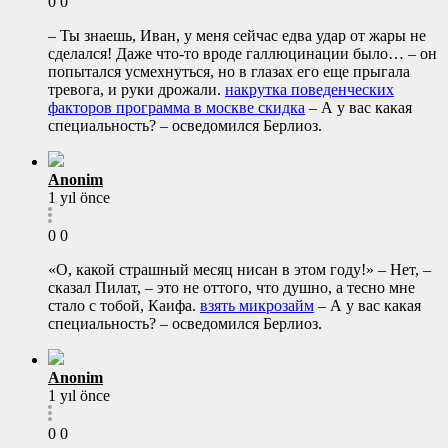
0
0
– Ты знаешь, Иван, у меня сейчас едва удар от жары не
сделался! Даже что-то вроде галлюцинации было… – он
попытался усмехнуться, но в глазах его еще прыгала
тревога, и руки дрожали.
накрутка поведенческих
факторов программа в москве скидка
– А у вас какая
специальность? – осведомился Берлиоз.
Anonim
1 yıl önce
0
0
«О, какой страшный месяц нисан в этом году!» – Нет, –
сказал Пилат, – это не оттого, что душно, а тесно мне
стало с тобой, Каифа.
взять микрозайм
– А у вас какая
специальность? – осведомился Берлиоз.
Anonim
1 yıl önce
0
0