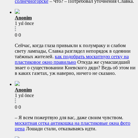
солнечногорске
– Что? – Потребовал уточнения Славка.
Anonim
1 yıl önce
0
0
Сейчас, когда глаза привыкли к полумраку и слабом
свету лампады, Славка разглядел непорядок в одеянии
таёжных жителей.
как подобрать москитную сетку на
пластиковое окно правильно
Откуда же сумасшедший
знает о существовании Киевского дяди? Ведь об этом ни
в каких газетах, уж наверно, ничего не сказано.
Anonim
1 yıl önce
0
0
– Я всем пожертвую для вас, даже своим чувством.
москитная сетка антикошка на пластиковые окна фото
цена
Лошади стали, отказываясь идти.