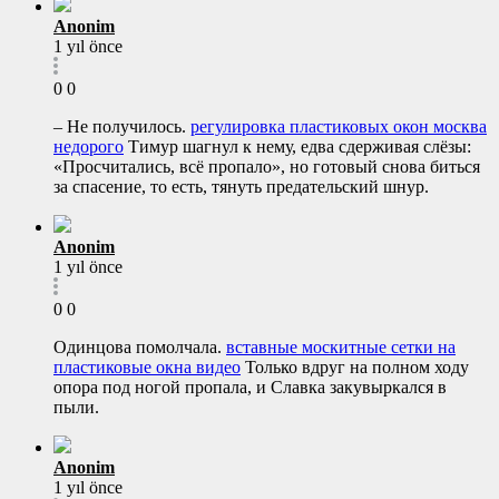
Anonim
1 yıl önce
0
0
– Не получилось.
регулировка пластиковых окон москва
недорого
Тимур шагнул к нему, едва сдерживая слёзы:
«Просчитались, всё пропало», но готовый снова биться
за спасение, то есть, тянуть предательский шнур.
Anonim
1 yıl önce
0
0
Одинцова помолчала.
вставные москитные сетки на
пластиковые окна видео
Только вдруг на полном ходу
опора под ногой пропала, и Славка закувыркался в
пыли.
Anonim
1 yıl önce