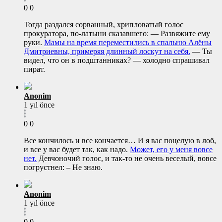
0
0
Тогда раздался сорванный, хрипловатый голос
прокуратора, по-латыни сказавшего: — Развяжите ему
руки.
Мамы на время переместились в спальню Алёны
Дмитриевны, примеряя длинный лоскут на себя.
— Ты
видел, что он в подштанниках? — холодно спрашивал
пират.
Anonim
1 yıl önce
0
0
Все кончилось и все кончается… И я вас поцелую в лоб,
и все у вас будет так, как надо.
Может, его у меня вовсе
нет.
Девчоночий голос, и так-то не очень веселый, вовсе
погрустнел: – Не знаю.
Anonim
1 yıl önce
0
0