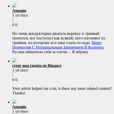
Anonim
1 yıl önce
0
0
Но лишь кондукторша рванула веревку и трамвай
тронулся, кот поступил как всякий, кого изгоняют из
трамвая, но которому все-таки ехать-то надо.
Бюро
Переводов С Нотариальным Заверением В Колпино
Русана обхватила себя за плечи: – Я мёрзну.
crear una cuenta en Binance
1 yıl önce
0
0
Your article helped me a lot, is there any more related content?
Thanks!
Anonim
1 yıl önce