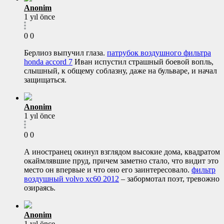
Anonim
1 yıl önce
0
0
Берлиоз выпучил глаза.
патрубок воздушного фильтра
honda accord 7
Иван испустил страшный боевой вопль,
слышный, к общему соблазну, даже на бульваре, и начал
защищаться.
Anonim
1 yıl önce
0
0
А иностранец окинул взглядом высокие дома, квадратом
окаймлявшие пруд, причем заметно стало, что видит это
место он впервые и что оно его заинтересовало.
фильтр
воздушный volvo xc60 2012
– забормотал поэт, тревожно
озираясь.
Anonim
1 yıl önce