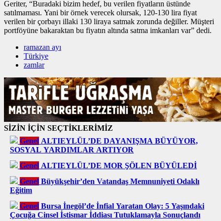
Geriter, “Buradaki bizim hedef, bu verilen fiyatların üstünde
satılmaması. Yani bir örnek verecek olursak, 120-130 lira fiyat
verilen bir çorbayı illaki 130 liraya satmak zorunda değiller. Müşteri
portföyüne bakaraktan bu fiyatın altında satma imkanları var” dedi.
ramazan ayı
Türkiye
zamlar
SİZİN İÇİN SEÇTİKLERİMİZ
Genel
ALTIEYLÜL’DE DAYANIŞMA BÜYÜYOR,
SOSYAL YARDIMLAR ARTIYOR
Genel
ALTIEYLÜL’DE MOR ŞÖLEN BÜYÜLEDİ
Genel
Büyükşehir’den Vatandaş Memnuniyeti Odaklı
Eğitim
Genel
Bursa İnegöl’de İnfial Yaratan Olay: 5 Yaşındaki
Çocuğa Cinsel İstismar İddiası Tutuklamayla Sonuçlandı