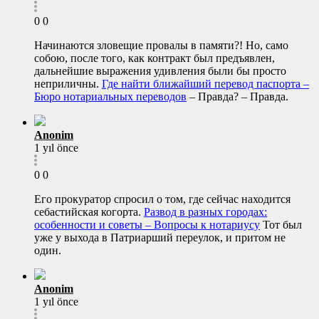
0
0
Начинаются зловещие провалы в памяти?! Но, само
собою, после того, как контракт был предъявлен,
дальнейшие выражения удивления были бы просто
неприличны.
Где найти ближайший перевод паспорта –
Бюро нотариальных переводов
– Правда? – Правда.
Anonim
1 yıl önce
0
0
Его прокуратор спросил о том, где сейчас находится
себастийская когорта.
Развод в разных городах:
особенности и советы – Вопросы к нотариусу
Тот был
уже у выхода в Патриарший переулок, и притом не
один.
Anonim
1 yıl önce