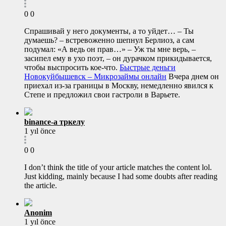
0
0
Спрашивай у него документы, а то уйдет… – Ты
думаешь? – встревоженно шепнул Берлиоз, а сам
подумал: «А ведь он прав…» – Уж ты мне верь, –
засипел ему в ухо поэт, – он дурачком прикидывается,
чтобы выспросить кое-что.
Быстрые деньги
Новокуйбышевск – Микрозаймы онлайн
Вчера днем он
приехал из-за границы в Москву, немедленно явился к
Степе и предложил свои гастроли в Варьете.
binance-а тркелу
1 yıl önce
0
0
I don’t think the title of your article matches the content lol.
Just kidding, mainly because I had some doubts after reading
the article.
Anonim
1 yıl önce