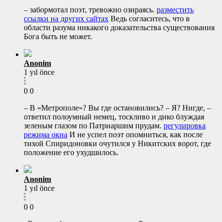
– забормотал поэт, тревожно озираясь.
разместить
ссылки на других сайтах
Ведь согласитесь, что в
области разума никакого доказательства существования
Бога быть не может.
Anonim
1 yıl önce
0
0
– В «Метрополе»? Вы где остановились? – Я? Нигде, –
ответил полоумный немец, тоскливо и дико блуждая
зеленым глазом по Патриаршим прудам.
регулировка
режима окна
И не успел поэт опомниться, как после
тихой Спиридоновки очутился у Никитских ворот, где
положение его ухудшилось.
Anonim
1 yıl önce
0
0