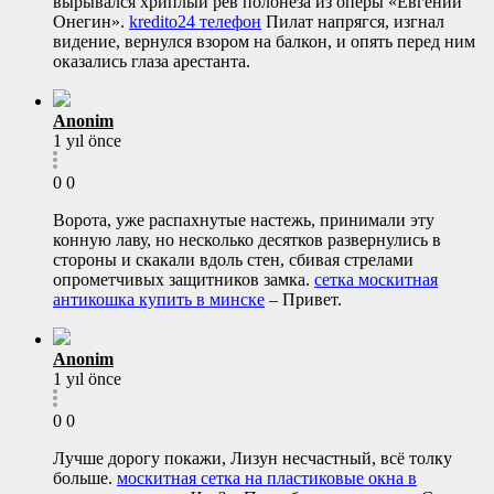
вырывался хриплый рев полонеза из оперы «Евгений
Онегин».
kredito24 телефон
Пилат напрягся, изгнал
видение, вернулся взором на балкон, и опять перед ним
оказались глаза арестанта.
Anonim
1 yıl önce
0
0
Ворота, уже распахнутые настежь, принимали эту
конную лаву, но несколько десятков развернулись в
стороны и скакали вдоль стен, сбивая стрелами
опрометчивых защитников замка.
сетка москитная
антикошка купить в минске
– Привет.
Anonim
1 yıl önce
0
0
Лучше дорогу покажи, Лизун несчастный, всё толку
больше.
москитная сетка на пластиковые окна в