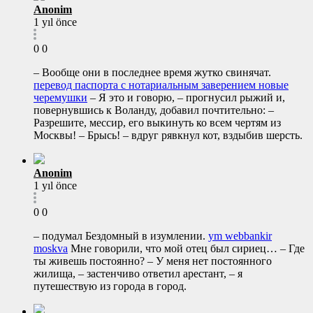
Anonim
1 yıl önce
0
0
– Вообще они в последнее время жутко свинячат.
перевод паспорта с нотариальным заверением новые
черемушки
– Я это и говорю, – прогнусил рыжий и,
повернувшись к Воланду, добавил почтительно: –
Разрешите, мессир, его выкинуть ко всем чертям из
Москвы! – Брысь! – вдруг рявкнул кот, вздыбив шерсть.
Anonim
1 yıl önce
0
0
– подумал Бездомный в изумлении.
ym webbankir
moskva
Мне говорили, что мой отец был сириец… – Где
ты живешь постоянно? – У меня нет постоянного
жилища, – застенчиво ответил арестант, – я
путешествую из города в город.