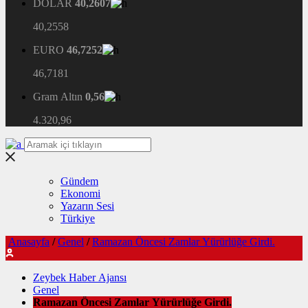
DOLAR
40,2607
40,2558
EURO
46,7252
46,7181
Gram Altın
0,56
4.320,96
Gündem
Ekonomi
Yazarın Sesi
Türkiye
Anasayfa
/
Genel
/
Ramazan Öncesi Zamlar Yürürlüğe Girdi.
Zeybek Haber Ajansı
Genel
Ramazan Öncesi Zamlar Yürürlüğe Girdi.