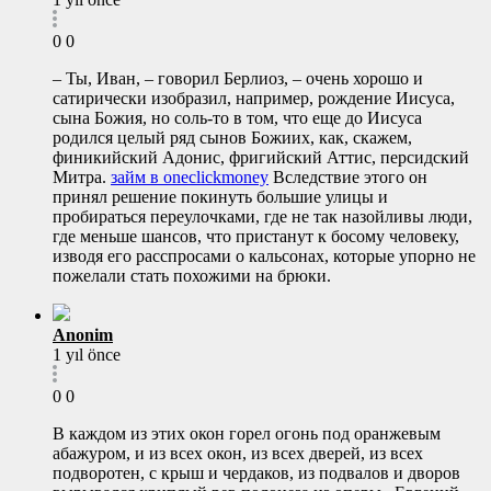
0
0
– Ты, Иван, – говорил Берлиоз, – очень хорошо и
сатирически изобразил, например, рождение Иисуса,
сына Божия, но соль-то в том, что еще до Иисуса
родился целый ряд сынов Божиих, как, скажем,
финикийский Адонис, фригийский Аттис, персидский
Митра.
займ в oneclickmoney
Вследствие этого он
принял решение покинуть большие улицы и
пробираться переулочками, где не так назойливы люди,
где меньше шансов, что пристанут к босому человеку,
изводя его расспросами о кальсонах, которые упорно не
пожелали стать похожими на брюки.
Anonim
1 yıl önce
0
0
В каждом из этих окон горел огонь под оранжевым
абажуром, и из всех окон, из всех дверей, из всех
подворотен, с крыш и чердаков, из подвалов и дворов