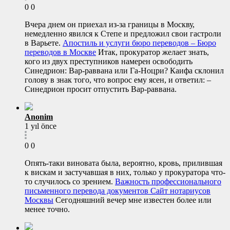
0
0
Вчера днем он приехал из-за границы в Москву,
немедленно явился к Степе и предложил свои гастроли
в Варьете.
Апостиль и услуги бюро переводов – Бюро
переводов в Москве
Итак, прокуратор желает знать,
кого из двух преступников намерен освободить
Синедрион: Вар-раввана или Га-Ноцри? Каифа склонил
голову в знак того, что вопрос ему ясен, и ответил: –
Синедрион просит отпустить Вар-раввана.
Anonim
1 yıl önce
0
0
Опять-таки виновата была, вероятно, кровь, прилившая
к вискам и застучавшая в них, только у прокуратора что-
то случилось со зрением.
Важность профессионального
письменного перевода документов Сайт нотариусов
Москвы
Сегодняшний вечер мне известен более или
менее точно.