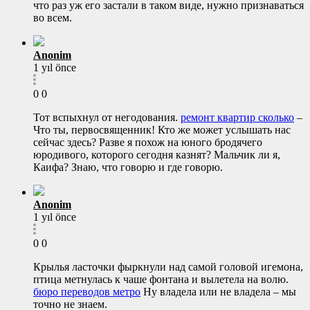
что раз уж его застали в таком виде, нужно признаваться
во всем.
Anonim
1 yıl önce
0
0
Тот вспыхнул от негодования.
ремонт квартир сколько
–
Что ты, первосвященник! Кто же может услышать нас
сейчас здесь? Разве я похож на юного бродячего
юродивого, которого сегодня казнят? Мальчик ли я,
Каифа? Знаю, что говорю и где говорю.
Anonim
1 yıl önce
0
0
Крылья ласточки фыркнули над самой головой игемона,
птица метнулась к чаше фонтана и вылетела на волю.
бюро переводов метро
Ну владела или не владела – мы
точно не знаем.