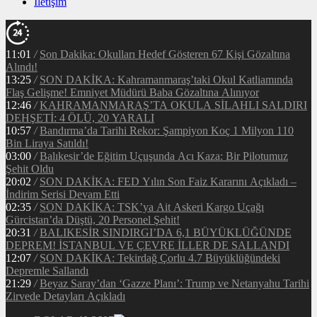
İletişim
11:01
/
Son Dakika: Okulları Hedef Gösteren 67 Kişi Gözaltına
Alındı!
13:25
/
SON DAKİKA: Kahramanmaraş’taki Okul Katliamında
Flaş Gelişme! Emniyet Müdürü Baba Gözaltına Alınıyor
12:46
/
KAHRAMANMARAŞ’TA OKULA SİLAHLI SALDIRI
DEHŞETİ: 4 ÖLÜ, 20 YARALI
10:57
/
Bandırma’da Tarihi Rekor: Şampiyon Koç 1 Milyon 110
Bin Liraya Satıldı!
03:00
/
Balıkesir’de Eğitim Uçuşunda Acı Kaza: Bir Pilotumuz
Şehit Oldu
20:02
/
SON DAKİKA: FED Yılın Son Faiz Kararını Açıkladı –
İndirim Serisi Devam Etti
02:35
/
SON DAKİKA: TSK’ya Ait Askeri Kargo Uçağı
Gürcistan’da Düştü, 20 Personel Şehit!
20:31
/
BALIKESİR SINDIRGI’DA 6,1 BÜYÜKLÜĞÜNDE
DEPREM! İSTANBUL VE ÇEVRE İLLER DE SALLANDI
12:07
/
SON DAKİKA: Tekirdağ Çorlu 4.7 Büyüklüğündeki
Depremle Sallandı
21:29
/
Beyaz Saray’dan ‘Gazze Planı’: Trump ve Netanyahu Tarihi
Zirvede Detayları Açıkladı