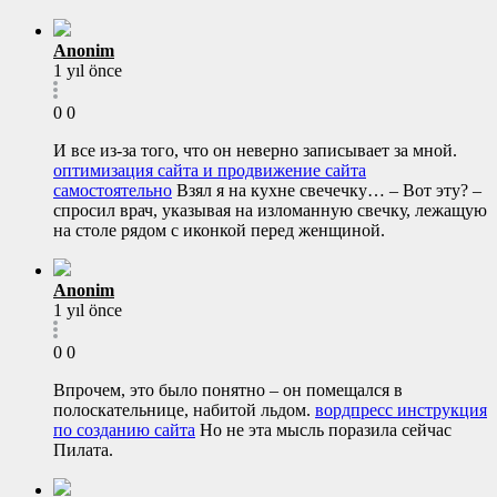
Anonim
1 yıl önce
0
0
И все из-за того, что он неверно записывает за мной.
оптимизация сайта и продвижение сайта
самостоятельно
Взял я на кухне свечечку… – Вот эту? –
спросил врач, указывая на изломанную свечку, лежащую
на столе рядом с иконкой перед женщиной.
Anonim
1 yıl önce
0
0
Впрочем, это было понятно – он помещался в
полоскательнице, набитой льдом.
вордпресс инструкция
по созданию сайта
Но не эта мысль поразила сейчас
Пилата.