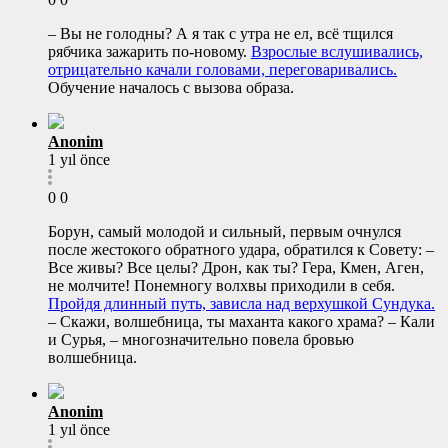
– Вы не голодны? А я так с утра не ел, всё тщился
рябчика зажарить по-новому.
Взрослые вслушивались,
отрицательно качали головами, переговаривались.
Обучение началось с вызова образа.
Anonim
1 yıl önce
0
0
Борун, самый молодой и сильный, первым очнулся
после жестокого обратного удара, обратился к Совету: –
Все живы? Все целы? Дрон, как ты? Гера, Кмен, Аген,
не молчите! Понемногу волхвы приходили в себя.
Пройдя длинный путь, зависла над верхушкой Сундука.
– Скажи, волшебница, ты маханта какого храма? – Кали
и Сурья, – многозначительно повела бровью
волшебница.
Anonim
1 yıl önce