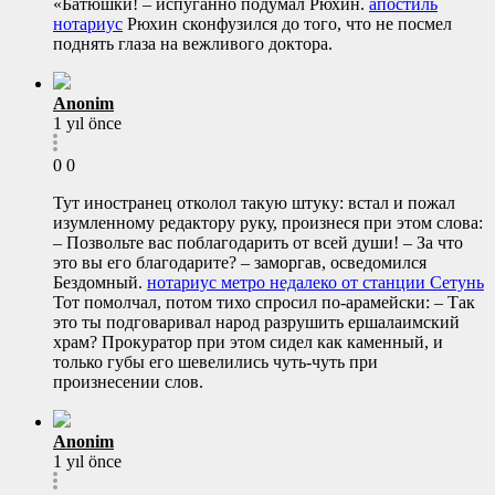
«Батюшки! – испуганно подумал Рюхин.
апостиль
нотариус
Рюхин сконфузился до того, что не посмел
поднять глаза на вежливого доктора.
Anonim
1 yıl önce
0
0
Тут иностранец отколол такую штуку: встал и пожал
изумленному редактору руку, произнеся при этом слова:
– Позвольте вас поблагодарить от всей души! – За что
это вы его благодарите? – заморгав, осведомился
Бездомный.
нотариус метро недалеко от станции Сетунь
Тот помолчал, потом тихо спросил по-арамейски: – Так
это ты подговаривал народ разрушить ершалаимский
храм? Прокуратор при этом сидел как каменный, и
только губы его шевелились чуть-чуть при
произнесении слов.
Anonim
1 yıl önce