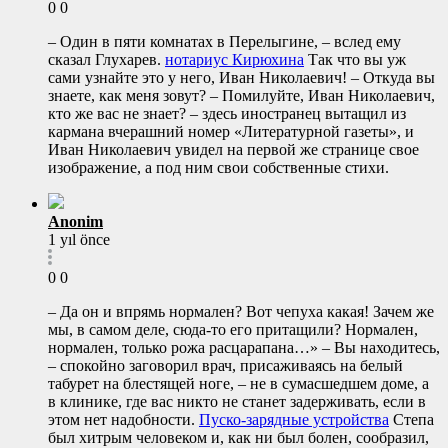
0
0
– Один в пяти комнатах в Перелыгине, – вслед ему
сказал Глухарев.
нотариус Кирюхина
Так что вы уж
сами узнайте это у него, Иван Николаевич! – Откуда вы
знаете, как меня зовут? – Помилуйте, Иван Николаевич,
кто же вас не знает? – здесь иностранец вытащил из
кармана вчерашний номер «Литературной газеты», и
Иван Николаевич увидел на первой же странице свое
изображение, а под ним свои собственные стихи.
Anonim
1 yıl önce
0
0
– Да он и впрямь нормален? Вот чепуха какая! Зачем же
мы, в самом деле, сюда-то его притащили? Нормален,
нормален, только рожа расцарапана…» – Вы находитесь,
– спокойно заговорил врач, присаживаясь на белый
табурет на блестящей ноге, – не в сумасшедшем доме, а
в клинике, где вас никто не станет задерживать, если в
этом нет надобности.
Пуско-зарядные устройства
Степа
был хитрым человеком и, как ни был болен, сообразил,