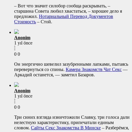
– Вот что значит силобор сообща раскрывать, –
старшина Совета любил хвастаться, – хорошее дело я
предложил.
Нотариальный Перевод Документов
Стоимость
– Стой.
Anonim
1 yıl önce
0
0
Он энергично шевелил зазубренными лапками, пытаясь
перевернуться со спины.
Камера Знакомств Чат Секс
—
Аркадий останется, — заметил Базаров.
Anonim
1 yıl önce
0
0
Три синих взгляда изничтожили Славку, три голоса дали
нелестную характеристику, припечатали единым
словом.
Сайты Секс Знакомства В Минске
– Разберёмся,