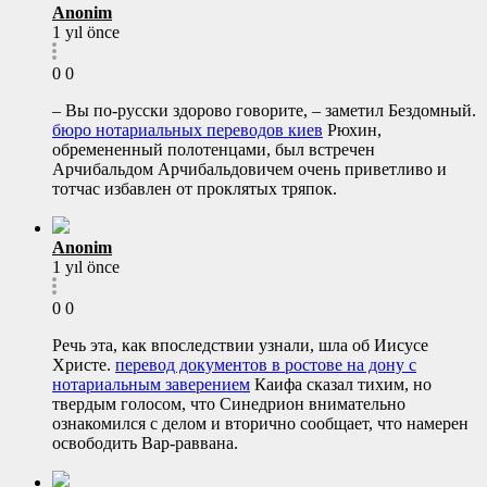
Anonim
1 yıl önce
0
0
– Вы по-русски здорово говорите, – заметил Бездомный.
бюро нотариальных переводов киев
Рюхин,
обремененный полотенцами, был встречен
Арчибальдом Арчибальдовичем очень приветливо и
тотчас избавлен от проклятых тряпок.
Anonim
1 yıl önce
0
0
Речь эта, как впоследствии узнали, шла об Иисусе
Христе.
перевод документов в ростове на дону с
нотариальным заверением
Каифа сказал тихим, но
твердым голосом, что Синедрион внимательно
ознакомился с делом и вторично сообщает, что намерен
освободить Вар-раввана.