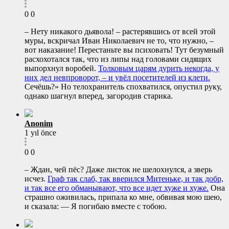
0
0
– Нету никакого дьявола! – растерявшись от всей этой
муры, вскричал Иван Николаевич не то, что нужно, –
вот наказание! Перестаньте вы психовать! Тут безумный
расхохотался так, что из липы над головами сидящих
выпорхнул воробей.
Толковым царям дурить некогда, у
них дел невпроворот, – и увёл посетителей из клети.
Сечёшь?» Но телохранитель спохватился, опустил руку,
однако шагнул вперед, загородив старика.
Anonim
1 yıl önce
0
0
– Ждан, чей пёс? Даже листок не шелохнулся, а зверь
исчез.
Граф так слаб, так вверился Митеньке, и так добр,
и так все его обманывают, что все идет хуже и хуже.
Она
страшно оживилась, припала ко мне, обвивая мою шею,
и сказала: — Я погибаю вместе с тобою.