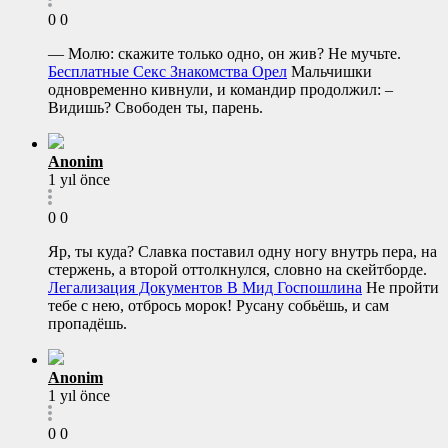
0
0
— Молю: скажите только одно, он жив? Не мучьте.
Бесплатные Секс Знакомства Орел
Мальчишки
одновременно кивнули, и командир продолжил: –
Видишь? Свободен ты, парень.
Anonim
1 yıl önce
0
0
Яр, ты куда? Славка поставил одну ногу внутрь пера, на
стержень, а второй оттолкнулся, словно на скейтборде.
Легализация Документов В Мид Госпошлина
Не пройти
тебе с нею, отбрось морок! Русану собьёшь, и сам
пропадёшь.
Anonim
1 yıl önce
0
0