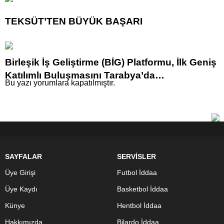
TEKSÜT’TEN BÜYÜK BAŞARI
Birleşik İş Geliştirme (BİG) Platformu, İlk Geniş
Katılımlı Buluşmasını Tarabya’da
Bu yazı yorumlara kapatılmıştır.
Gerçekleştirdi
SAYFALAR
SERVİSLER
Üye Girişi
Futbol İddaa
Üye Kaydı
Basketbol İddaa
Künye
Hentbol İddaa
Hakkımızda
Bilardo İddaa