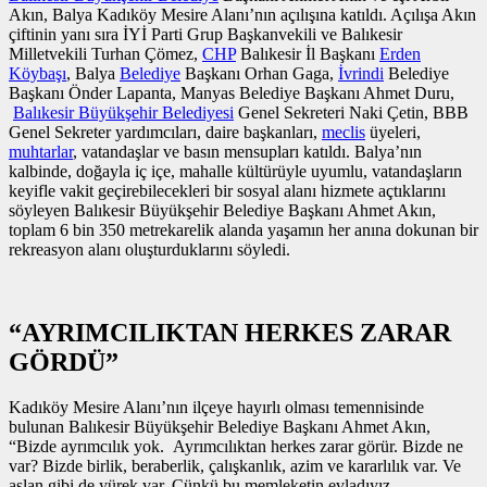
Akın, Balya Kadıköy Mesire Alanı’nın açılışına katıldı. Açılışa Akın
çiftinin yanı sıra İYİ Parti Grup Başkanvekili ve Balıkesir
Milletvekili Turhan Çömez,
CHP
Balıkesir İl Başkanı
Erden
Köybaşı
, Balya
Belediye
Başkanı Orhan Gaga,
İvrindi
Belediye
Başkanı Önder Lapanta, Manyas Belediye Başkanı Ahmet Duru,
Balıkesir Büyükşehir Belediyesi
Genel Sekreteri Naki Çetin, BBB
Genel Sekreter yardımcıları, daire başkanları,
meclis
üyeleri,
muhtarlar
, vatandaşlar ve basın mensupları katıldı. Balya’nın
kalbinde, doğayla iç içe, mahalle kültürüyle uyumlu, vatandaşların
keyifle vakit geçirebilecekleri bir sosyal alanı hizmete açtıklarını
söyleyen Balıkesir Büyükşehir Belediye Başkanı Ahmet Akın,
toplam 6 bin 350 metrekarelik alanda yaşamın her anına dokunan bir
rekreasyon alanı oluşturduklarını söyledi.
“AYRIMCILIKTAN HERKES ZARAR
GÖRDÜ”
Kadıköy Mesire Alanı’nın ilçeye hayırlı olması temennisinde
bulunan Balıkesir Büyükşehir Belediye Başkanı Ahmet Akın,
“Bizde ayrımcılık yok. Ayrımcılıktan herkes zarar görür. Bizde ne
var? Bizde birlik, beraberlik, çalışkanlık, azim ve kararlılık var. Ve
aslan gibi de yürek var. Çünkü bu memleketin evladıyız.