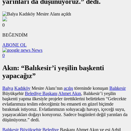
yarınları da düşünüyoruz.” dedi.
0
BEĞENDİM
ABONE OL
News
0
Akın: “Balıkesir’i yeşilin başkenti
yapacağız”
Balya
Kadıköy
Mesire Alanı’nın
açılış
töreninde konuşan
Balıkesir
Büyükşehir
Belediye Başkanı
Ahmet Akın
, Balıkesir’i yeşilin
başkenti yapma ilkesiyle projeler ürettiklerini belirtirken “Gelecekte
evlatlarımıza teslim edeceğimiz bu emaneti en güzel biçimde
bırakmak istiyoruz. Evlatlarımızın soluyacağı havayı, içeceği suyu,
yaşayacakları doğayı koruyoruz. Sadece bugünleri değil yarınları da
düşünüyoruz.” dedi.
Balıkesir Büyükşehir Belediye
Başkanı Ahmet Akın ve eşi Arbil