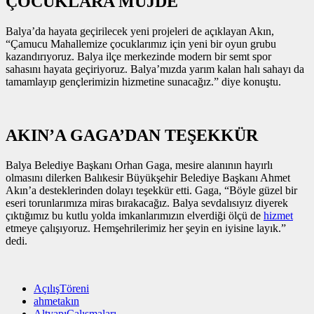
ÇOCUKLARA MÜJDE
Balya’da hayata geçirilecek yeni projeleri de açıklayan Akın,
“Çamucu Mahallemize çocuklarımız için yeni bir oyun grubu
kazandırıyoruz. Balya ilçe merkezinde modern bir semt spor
sahasını hayata geçiriyoruz. Balya’mızda yarım kalan halı sahayı da
tamamlayıp gençlerimizin hizmetine sunacağız.” diye konuştu.
AKIN’A GAGA’DAN TEŞEKKÜR
Balya Belediye Başkanı Orhan Gaga, mesire alanının hayırlı
olmasını dilerken Balıkesir Büyükşehir Belediye Başkanı Ahmet
Akın’a desteklerinden dolayı teşekkür etti. Gaga, “Böyle güzel bir
eseri torunlarımıza miras bırakacağız. Balya sevdalısıyız diyerek
çıktığımız bu kutlu yolda imkanlarımızın elverdiği ölçü de
hizmet
etmeye çalışıyoruz. Hemşehrilerimiz her şeyin en iyisine layık.”
dedi.
AçılışTöreni
ahmetakın
AltyapıÇalışmaları