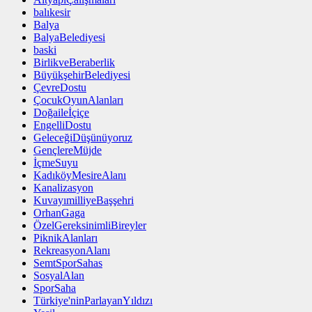
balıkesir
Balya
BalyaBelediyesi
baski
BirlikveBeraberlik
BüyükşehirBelediyesi
ÇevreDostu
ÇocukOyunAlanları
Doğaileİçiçe
EngelliDostu
GeleceğiDüşünüyoruz
GençlereMüjde
İçmeSuyu
KadıköyMesireAlanı
Kanalizasyon
KuvayımilliyeBaşşehri
OrhanGaga
ÖzelGereksinimliBireyler
PiknikAlanları
RekreasyonAlanı
SemtSporSahas
SosyalAlan
SporSaha
Türkiye'ninParlayanYıldızı