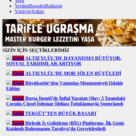
Yeşil
YeşilimBaşşehriBalıkesir
YürüyüşYolları
SİZİN İÇİN SEÇTİKLERİMİZ
Genel
ALTIEYLÜL’DE DAYANIŞMA BÜYÜYOR,
SOSYAL YARDIMLAR ARTIYOR
Genel
ALTIEYLÜL’DE MOR ŞÖLEN BÜYÜLEDİ
Genel
Büyükşehir’den Vatandaş Memnuniyeti Odaklı
Eğitim
Genel
Bursa İnegöl’de İnfial Yaratan Olay: 5 Yaşındaki
Çocuğa Cinsel İstismar İddiası Tutuklamayla Sonuçlandı
Genel
TEKSÜT’TEN BÜYÜK BAŞARI
Genel
Birleşik İş Geliştirme (BİG) Platformu, İlk Geniş
Katılımlı Buluşmasını Tarabya’da Gerçekleştirdi