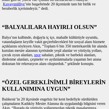
Kuvayımilliye
’nin başşehrinde 20 ilçemizde tam bir birlik ve
beraberlik içerisindeyiz.” dedi.
“BALYALILARA HAYIRLI OLSUN”
Balya’nın kalbinde, doğayla iç içe, mahalle kültürüyle uyumlu,
vatandaşların keyifle vakit geçirebilecekleri bir sosyal alanı hizmete
açtıklarını söyleyen Akın, “Toplam 6 bin 350 metrekarelik bir alanda
kurulan mesire alanının içerisinde yeşil alanlar ve yürüyüş yolları,
çocuk oyun alanları,
spor
sahaları, piknik ve barbekü alanları,
dinlenme alanları, çeşmeler ve aydınlatmalarla yaşamın her anına
dokunan bir rekreasyon alanı oluşturduk.” şeklinde konuştu.
“ÖZEL GEREKLİNİMLİ BİREYLERİN
KULLANIMINA UYGUN”
Balıkesir’in 20 ilçesinde engelsiz bir kent hedefiyle sürdürülen
çalışmaların Kadıköy Mesire Alanına da uygulandığı bilgisini veren
Akın, “Burada da yürüyüş yollarımızdan piknik masalarımıza,