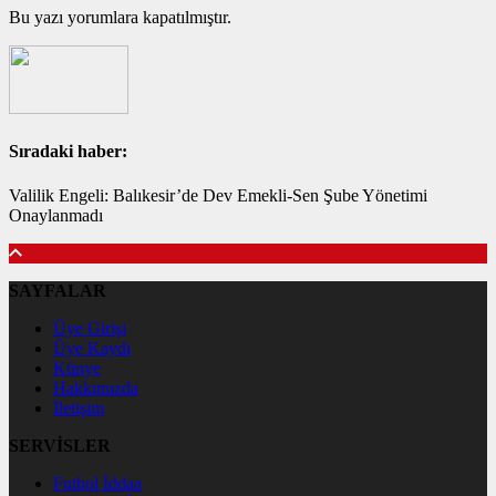
Bu yazı yorumlara kapatılmıştır.
Sıradaki haber:
Valilik Engeli: Balıkesir’de Dev Emekli-Sen Şube Yönetimi
Onaylanmadı
SAYFALAR
Üye Girişi
Üye Kaydı
Künye
Hakkımızda
İletişim
SERVİSLER
Futbol İddaa