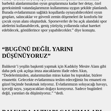
barbekü alanlarımızdan oyun gruplarımıza kadar her detay, özel
gereksinimli vatandaşlarımızın kullanımına uygun şekilde planlandı.
Burada evlatlarımızın sağlıklı koşullarda oynayabilecekleri oyun
grupları, salıncaklar ve güvenli zemin döşemeleri ile konforlu bir
çocuk oyun alanı oluşturduk. Sporseverler de bu açık alandaki spor
aletlerini kullanabilecek, geniş yürüyüş yollarında rahat hareket
edebilecek, gönüllerince spor yapabilecekler.” diye konuştu.
“BUGÜNÜ DEĞİL YARINI
DÜŞÜNÜYORUZ”
Balıkesir’i yeşilin başkenti yapmak için Kadıköy Mesire Alanı gibi
daha pek çok açılışa imza atacaklarını ifade eden Akın,
“Dedelerimizden, atalarımızdan miras kalan bu topraklar, bizlere
emanettir. Gelecekte evlatlarımıza teslim edeceğimiz bu emaneti en
güzel biçimde bırakmak istiyoruz. Evlatlarımızın soluyacağı havayı,
içeceği suyu, yaşayacakları doğayı koruyoruz. Sadece bugünleri
değil, yarınları da düşünüyoruz.” “dedi.