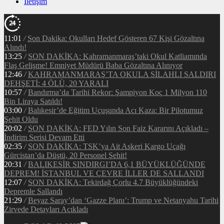
İletişim
11:01
/
Son Dakika: Okulları Hedef Gösteren 67 Kişi Gözaltına
Alındı!
13:25
/
SON DAKİKA: Kahramanmaraş’taki Okul Katliamında
Flaş Gelişme! Emniyet Müdürü Baba Gözaltına Alınıyor
12:46
/
KAHRAMANMARAŞ’TA OKULA SİLAHLI SALDIRI
DEHŞETİ: 4 ÖLÜ, 20 YARALI
10:57
/
Bandırma’da Tarihi Rekor: Şampiyon Koç 1 Milyon 110
Bin Liraya Satıldı!
03:00
/
Balıkesir’de Eğitim Uçuşunda Acı Kaza: Bir Pilotumuz
Şehit Oldu
20:02
/
SON DAKİKA: FED Yılın Son Faiz Kararını Açıkladı –
İndirim Serisi Devam Etti
02:35
/
SON DAKİKA: TSK’ya Ait Askeri Kargo Uçağı
Gürcistan’da Düştü, 20 Personel Şehit!
20:31
/
BALIKESİR SINDIRGI’DA 6,1 BÜYÜKLÜĞÜNDE
DEPREM! İSTANBUL VE ÇEVRE İLLER DE SALLANDI
12:07
/
SON DAKİKA: Tekirdağ Çorlu 4.7 Büyüklüğündeki
Depremle Sallandı
21:29
/
Beyaz Saray’dan ‘Gazze Planı’: Trump ve Netanyahu Tarihi
Zirvede Detayları Açıkladı