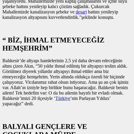
yaşanıyordu. Mahallemizde yeni kaptaj çalışmalarını ve içme suyu
şebeke hattını yenileyip kalıcı çözüm sağladık. Çukurcak
Mahallemizde kanalizasyon şebeke ve
deşarj
hattını yenileyip
kanalizasyon altyapısını kuvvetlendirdik.”şeklinde konuştu.
“ BİZ, İHMAL ETMEYECEĞİZ
HEMŞEHRİM”
Balıkesir’de altyapı hamlelerinin 2,5 yıl daha devam edeceğinin
altını çizen Akın, “50 yıldır ihmal edilmiş bir altyapıyı teslim aldık.
Görülmez diyerek yıllardır altyapıyı ihmal ettiler ama biz
etmeyeceğiz hemşehrim. Yerin altında oldukça özenli bir biçimde
çalışıyoruz. Vicdanımız rahat olsun istiyoruz. Ama şu an çok işimiz
var. Allah’ın izniyle hep birlikte bunu başaracağız. Balıkesir benim
ailem! Tek hedefim var: O da bu ailenin hayırlı bir evladı olmak.
Balıkesir’imizi 20 ilçesiyle ‘
Türkiye
’nin Parlayan Yıldızı’
yapacağız” dedi.
BALYALI GENÇLERE VE