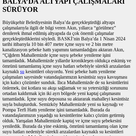
BALYA’DA ALTYAPI ÇALIŞMALARI
SÜRÜYOR
Büyükşehir Belediyesinin Balya’da gerçekleştirdiği altyapı
çalışmalarıyla ilgili de bilgi veren Akın, yıllarca “görülmez”
denilerek ihmal edilmiş altyapıda da çok önemli çalışmalar
gerçekleştirdiklerini söyledi. BASKİ’nin Balya’da 1 Nisan 2024
tarihi itibarıyla 10 bin 407 metre içme suyu ve 2 bin metre
kanalizasyon şebeke hattı yapımını tamamladığını aktaran Akın,
“Çiğdem Mahallemizde içme suyu şebeke yenileme işini
tamamladık. Mahallemizde yıllardır kronikleşen oldukça eskimiş ve
ömrünü tamamlamış içme suyu hatları sebebiyle sürekli arızalardan
kaynaklı
su
kesintileri oluyordu. Yeni şebeke hattı yenileme
çalışmaları sayesinde vatandaşlarımızın kesintisiz suya kavuşması
için kalıcı çözümler sunduk. Ilıca Mahallemizde de su kesintilerini
önlemek, üst kotlara su akışı sağlamak ve su yetersizliği sorununu
ortadan kaldırmak için iki ayrı bölgede yeni kaptaj çalışmasını
tamamladık. İçme suyu deposuna su aktararak mahalleyi kesintisiz
suyla buluşturduk. Semizköy Mahallemizde yeni su kaynağı ve
Pompa Terfi Hattı yenileme işini tamamladık. Burada da
vatandaşlarımızın yaşadığı su kesintilerine kalıcı çözüm getirmiş
olduk. Yarışalan Mahallemizde kaptaj ve içme suyu şebekesini
yeniledik. Burada da yine eskimiş, ömrünü tamamlamış olan içme
suyu hatları nedeniyle sürekli arızalardan kaynaklı su kesintileri