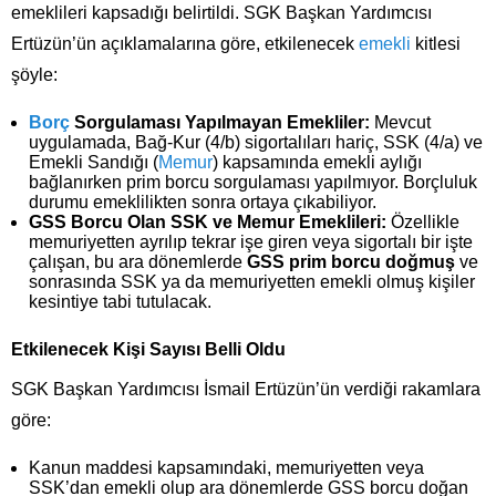
emeklileri kapsadığı belirtildi. SGK Başkan Yardımcısı
Ertüzün’ün açıklamalarına göre, etkilenecek
emekli
kitlesi
şöyle:
Borç
Sorgulaması Yapılmayan Emekliler:
Mevcut
uygulamada, Bağ-Kur (4/b) sigortalıları hariç, SSK (4/a) ve
Emekli Sandığı (
Memur
) kapsamında emekli aylığı
bağlanırken prim borcu sorgulaması yapılmıyor. Borçluluk
durumu emeklilikten sonra ortaya çıkabiliyor.
GSS Borcu Olan SSK ve Memur Emeklileri:
Özellikle
memuriyetten ayrılıp tekrar işe giren veya sigortalı bir işte
çalışan, bu ara dönemlerde
GSS prim borcu doğmuş
ve
sonrasında SSK ya da memuriyetten emekli olmuş kişiler
kesintiye tabi tutulacak.
Etkilenecek Kişi Sayısı Belli Oldu
SGK Başkan Yardımcısı İsmail Ertüzün’ün verdiği rakamlara
göre:
Kanun maddesi kapsamındaki, memuriyetten veya
SSK’dan emekli olup ara dönemlerde GSS borcu doğan