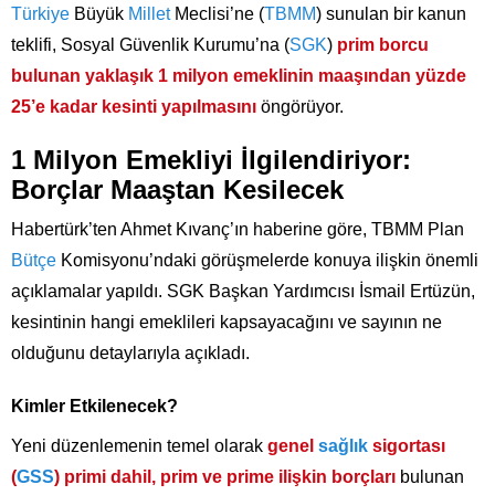
Türkiye
Büyük
Millet
Meclisi’ne (
TBMM
) sunulan bir kanun
teklifi, Sosyal Güvenlik Kurumu’na (
SGK
)
prim borcu
bulunan yaklaşık 1 milyon emeklinin maaşından yüzde
25’e kadar kesinti yapılmasını
öngörüyor.
1 Milyon Emekliyi İlgilendiriyor:
Borçlar Maaştan Kesilecek
Habertürk’ten Ahmet Kıvanç’ın haberine göre, TBMM Plan
Bütçe
Komisyonu’ndaki görüşmelerde konuya ilişkin önemli
açıklamalar yapıldı. SGK Başkan Yardımcısı İsmail Ertüzün,
kesintinin hangi emeklileri kapsayacağını ve sayının ne
olduğunu detaylarıyla açıkladı.
Kimler Etkilenecek?
Yeni düzenlemenin temel olarak
genel
sağlık
sigortası
(
GSS
) primi dahil, prim ve prime ilişkin borçları
bulunan