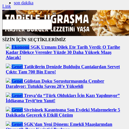
son dakika
Link
Embed
Copy and paste this HTML code into your webpage to embed.
SİZİN İÇİN SEÇTİKLERİMİZ
Ekonomi
SGK Uzmanı Dilek Ete Tarih Verdi: O Tarihe
Kadar Dilekçe Verenler Yüzde 30 Daha Yüksek Maaş
Alacak!
Genel
Tatilcilerin Denizde Bulduğu Çantalardan Servet
Çıktı: Tam 700 Bin Euro!
Genel
Gülistan Doku Soruşturmasında Çember
Daralıyor: Tutuklu Sayısı 28’e Yükseldi
Genel
Troya’da “Türk Oldukları İçin Kazı Yapılmıyor”
İddiasına Teyit’ten Yanıt!
Genel
Sivrisinek Kaşıntısına Son Evdeki Malzemelerle 5
Dakikada Geçecek 6 Etkili Çözüm
Genel
SGK’dan Yeni Dönem: Emekli Maaşlarından