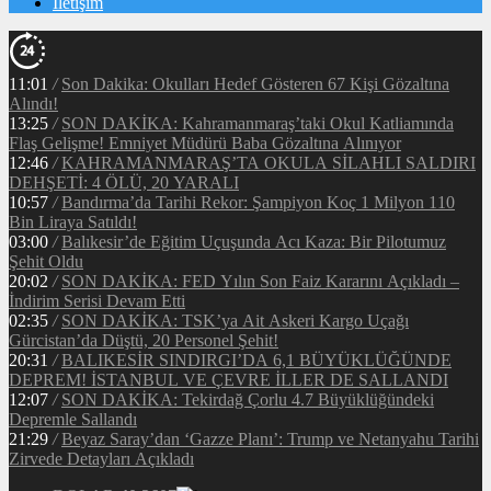
İletişim
11:01
/
Son Dakika: Okulları Hedef Gösteren 67 Kişi Gözaltına
Alındı!
13:25
/
SON DAKİKA: Kahramanmaraş’taki Okul Katliamında
Flaş Gelişme! Emniyet Müdürü Baba Gözaltına Alınıyor
12:46
/
KAHRAMANMARAŞ’TA OKULA SİLAHLI SALDIRI
DEHŞETİ: 4 ÖLÜ, 20 YARALI
10:57
/
Bandırma’da Tarihi Rekor: Şampiyon Koç 1 Milyon 110
Bin Liraya Satıldı!
03:00
/
Balıkesir’de Eğitim Uçuşunda Acı Kaza: Bir Pilotumuz
Şehit Oldu
20:02
/
SON DAKİKA: FED Yılın Son Faiz Kararını Açıkladı –
İndirim Serisi Devam Etti
02:35
/
SON DAKİKA: TSK’ya Ait Askeri Kargo Uçağı
Gürcistan’da Düştü, 20 Personel Şehit!
20:31
/
BALIKESİR SINDIRGI’DA 6,1 BÜYÜKLÜĞÜNDE
DEPREM! İSTANBUL VE ÇEVRE İLLER DE SALLANDI
12:07
/
SON DAKİKA: Tekirdağ Çorlu 4.7 Büyüklüğündeki
Depremle Sallandı
21:29
/
Beyaz Saray’dan ‘Gazze Planı’: Trump ve Netanyahu Tarihi
Zirvede Detayları Açıkladı