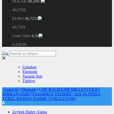
DOLAR
40,2607
40,2558
EURO
46,7252
46,7181
Gram Altın
0,56
4.320,96
Gündem
Ekonomi
Yazarın Sesi
Türkiye
Anasayfa
/
Ekonomi
/
CHP BALIKESİR MİLLETVEKİLİ
SERKAN SARI:“TASARRUF TEDBİRİ” ADI ALTINDA
YEREL BASINA DARBE VURULUYOR!
Zeybek Haber Ajansı