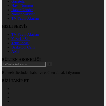
Gazeteler
Hava Durumu
Haber Gönder
Namaz Vakitleri
TV Yayın Akışları
HIZLI SERVİS
TV Yayın Akışları
Yazarlar Site
Tenis İddaa
Basketbol Canlı
AMP
BÜLTEN ABONELİĞİ
+
Bu web sitesinden haber ve ebülten almak istiyorum
BİZİ TAKİP ET