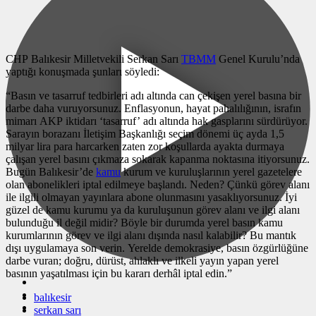
CHP Balıkesir Milletvekili Serkan Sarı
TBMM
Genel Kurulu’nda
yaptığı konuşmada şunları söyledi:
“Basın ve tasarruf tedbirleri adı altında can çekişen yerel basına bir
darbe daha vuruyorsunuz. Enflasyonun, hayat pahalılığının, israfın
mimarı AKP iktidarı ‘tasarruf’ adı altında hak gasplarını sürdürüyor.
Sarayın borazanı İletişim Başkanlığı seçim dönemi üç ayda 1,5
milyar lira para harcarken zaten zor koşullarda ayakta durmaya
çalışan yerel basını çıkmaza sokarak kapanma noktasına itiyorsunuz.
Bugün Balıkesir’de
kamu
kurum ve kuruluşlarının yerel gazetelere
olan abonelikleri iptal edilmeye başlandı. Neden? Çünkü görev alanı
ile ilgili olmayan yayınlara abone olunmasını yasaklıyorsunuz. İyi
güzel de kamu kurumu ya da kuruluşunun görev alanı ve ilgi alanı
bulunduğu il değil midir? Böyle bir durumda yerel basın kamu
kurumlarının görev ve ilgi alanı dışında nasıl kalabilir? Bu mantık
dışı uygulamaya son verin. Yerelde demokrasiye, basın özgürlüğüne
darbe vuran; doğru, dürüst, ahlaklı ve ilkeli yayın yapan yerel
basının yaşatılması için bu kararı derhâl iptal edin.”
balıkesir
serkan sarı