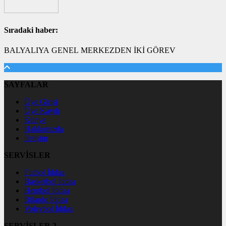
Sıradaki haber:
BALYALIYA GENEL MERKEZDEN İKİ GÖREV
SAYFALAR
Üye Girişi
Üye Kaydı
Künye
Hakkımızda
İletişim
SERVİSLER
Futbol İddaa
Basketbol İddaa
Hentbol İddaa
Bilardo İddaa
Voleybol İddaa
SERVİSLER 2