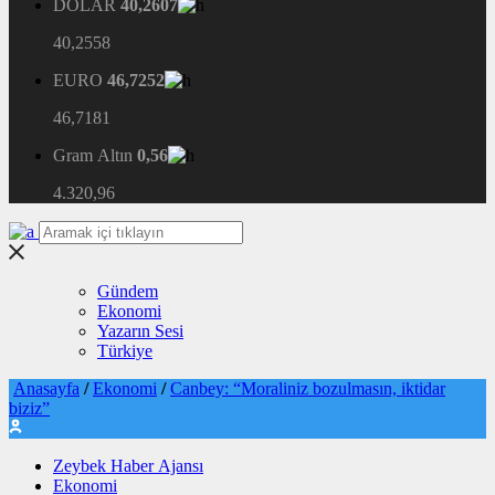
DOLAR
40,2607
40,2558
EURO
46,7252
46,7181
Gram Altın
0,56
4.320,96
Gündem
Ekonomi
Yazarın Sesi
Türkiye
Anasayfa
/
Ekonomi
/
Canbey: “Moraliniz bozulmasın, iktidar
biziz”
Zeybek Haber Ajansı
Ekonomi