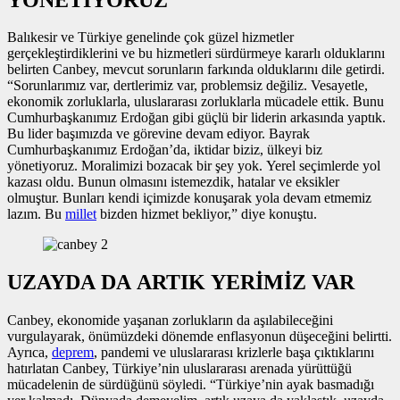
Balıkesir ve Türkiye genelinde çok güzel hizmetler
gerçekleştirdiklerini ve bu hizmetleri sürdürmeye kararlı olduklarını
belirten Canbey, mevcut sorunların farkında olduklarını dile getirdi.
“Sorunlarımız var, dertlerimiz var, problemsiz değiliz. Vesayetle,
ekonomik zorluklarla, uluslararası zorluklarla mücadele ettik. Bunu
Cumhurbaşkanımız Erdoğan gibi güçlü bir liderin arkasında yaptık.
Bu lider başımızda ve görevine devam ediyor. Bayrak
Cumhurbaşkanımız Erdoğan’da, iktidar biziz, ülkeyi biz
yönetiyoruz. Moralimizi bozacak bir şey yok. Yerel seçimlerde yol
kazası oldu. Bunun olmasını istemezdik, hatalar ve eksikler
olmuştur. Bunları kendi içimizde konuşarak yola devam etmemiz
lazım. Bu
millet
bizden hizmet bekliyor,” diye konuştu.
UZAYDA DA ARTIK YERİMİZ VAR
Canbey, ekonomide yaşanan zorlukların da aşılabileceğini
vurgulayarak, önümüzdeki dönemde enflasyonun düşeceğini belirtti.
Ayrıca,
deprem
, pandemi ve uluslararası krizlerle başa çıktıklarını
hatırlatan Canbey, Türkiye’nin uluslararası arenada yürüttüğü
mücadelenin de sürdüğünü söyledi. “Türkiye’nin ayak basmadığı