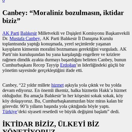
0
Canbey: “Moraliniz bozulmasın, iktidar
biziz”
AK Parti
Balıkesir
Milletvekili ve Dışişleri Komisyonu Başkanvekili
Dr.
Mustafa Canbey
, AK Parti Balıkesir İl Danışma Kurulu
toplantısında yaptığı konuşmada, yerel seçimlerde yaşanan
kayıpların kimsenin moralini bozmaması gerektiğini vurguladı. AK
Parti’nin kuruluşundan bu yana karşılaştığı engellere ve krizlere
rağmen dimdik ayakta durmayı başardığını belirten Canbey, bunun
Cumhurbaşkanı Recep Tayyip
Erdoğan
’ın liderliğindeki güçlü bir
yönetim sayesinde gerçekleştiğini ifade etti.
Canbey, “22 yıldır millete
hizmet
aşkıyla yola çıktık ve bu yolda
devam ediyoruz. En önemli ilkemiz, halka hizmetin Hakk’a hizmet
olduğudur. Bu amaçla Balıkesir’in her köşesini sokak sokak, köy
köy dolaşıyoruz. Bu, Cumhurbaşkanımızdan bize miras kalan bir
görevdir. 90’lı yılların başında yola çıktığında böyle yaptı.
Türkiye
’deki siyaseti resetledi ve büyük değişimi başlattı” dedi.
İKTİDAR BİZİZ, ÜLKEYİ BİZ
YÖNETİYORUZ