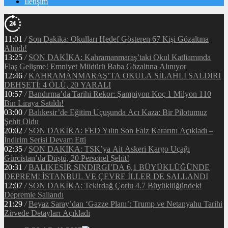
İletişim
11:01
/
Son Dakika: Okulları Hedef Gösteren 67 Kişi Gözaltına
Alındı!
13:25
/
SON DAKİKA: Kahramanmaraş’taki Okul Katliamında
Flaş Gelişme! Emniyet Müdürü Baba Gözaltına Alınıyor
12:46
/
KAHRAMANMARAŞ’TA OKULA SİLAHLI SALDIRI
DEHŞETİ: 4 ÖLÜ, 20 YARALI
10:57
/
Bandırma’da Tarihi Rekor: Şampiyon Koç 1 Milyon 110
Bin Liraya Satıldı!
03:00
/
Balıkesir’de Eğitim Uçuşunda Acı Kaza: Bir Pilotumuz
Şehit Oldu
20:02
/
SON DAKİKA: FED Yılın Son Faiz Kararını Açıkladı –
İndirim Serisi Devam Etti
02:35
/
SON DAKİKA: TSK’ya Ait Askeri Kargo Uçağı
Gürcistan’da Düştü, 20 Personel Şehit!
20:31
/
BALIKESİR SINDIRGI’DA 6,1 BÜYÜKLÜĞÜNDE
DEPREM! İSTANBUL VE ÇEVRE İLLER DE SALLANDI
12:07
/
SON DAKİKA: Tekirdağ Çorlu 4.7 Büyüklüğündeki
Depremle Sallandı
21:29
/
Beyaz Saray’dan ‘Gazze Planı’: Trump ve Netanyahu Tarihi
Zirvede Detayları Açıkladı