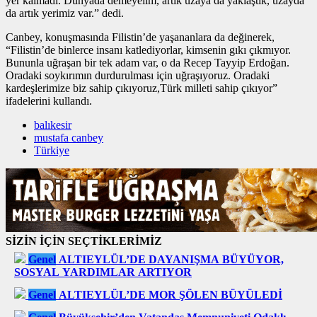
yer kalmadı. Dünyada demeyelim, artık uzaya da yaklaştık, uzayda
da artık yerimiz var.” dedi.
Canbey, konuşmasında Filistin’de yaşananlara da değinerek,
“Filistin’de binlerce insanı katlediyorlar, kimsenin gıkı çıkmıyor.
Bununla uğraşan bir tek adam var, o da Recep Tayyip Erdoğan.
Oradaki soykırımın durdurulması için uğraşıyoruz. Oradaki
kardeşlerimize biz sahip çıkıyoruz,Türk milleti sahip çıkıyor”
ifadelerini kullandı.
balıkesir
mustafa canbey
Türkiye
SİZİN İÇİN SEÇTİKLERİMİZ
Genel
ALTIEYLÜL’DE DAYANIŞMA BÜYÜYOR,
SOSYAL YARDIMLAR ARTIYOR
Genel
ALTIEYLÜL’DE MOR ŞÖLEN BÜYÜLEDİ