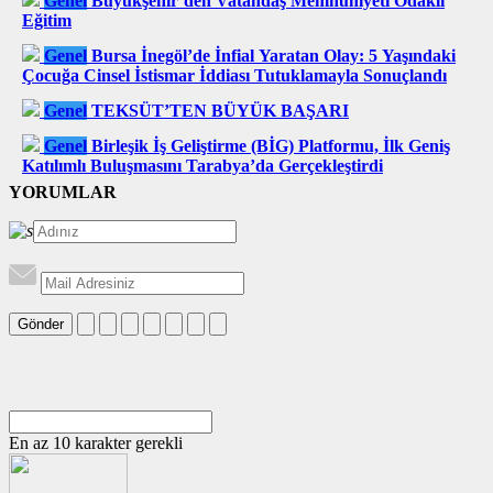
Genel
Büyükşehir’den Vatandaş Memnuniyeti Odaklı
Eğitim
Genel
Bursa İnegöl’de İnfial Yaratan Olay: 5 Yaşındaki
Çocuğa Cinsel İstismar İddiası Tutuklamayla Sonuçlandı
Genel
TEKSÜT’TEN BÜYÜK BAŞARI
Genel
Birleşik İş Geliştirme (BİG) Platformu, İlk Geniş
Katılımlı Buluşmasını Tarabya’da Gerçekleştirdi
YORUMLAR
Gönder
En az 10 karakter gerekli