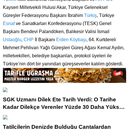
Kayseri Milletvekili Hulusi Akar, Türkiye Geleneksel
Güreşler Federasyonu Başkanı İbrahim
Türkiş
, Türkiye
Esnaf
ve Sanatkarları Konfederasyonu (TESK) Genel
Başkanı Bendevi Palandöken, Balıkesir Valisi İsmail
Ustaoğlu
,
CHP
İl Başkanı
Erden Köybaşı
, 64. Kurtdereli
Mehmet Pehlivan Yağlı Güreşleri Güreş Ağası Kemal Aydın,
milletvekilleri, belediye başkanları, protokol üyeleri ile
Türkiye’nin dört bir yanından güreşseverler katılım gösterdi.
SGK Uzmanı Dilek Ete Tarih Verdi: O Tarihe
Kadar Dilekçe Verenler Yüzde 30 Daha Yüksek
Maaş Alacak!
Tatilcilerin Denizde Bulduğu Çantalardan