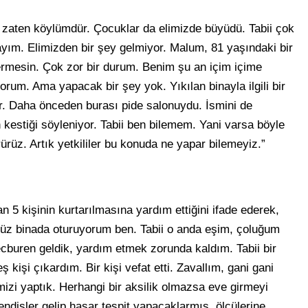
 zaten köylümdür. Çocuklar da elimizde büyüdü. Tabii çok
ım. Elimizden bir şey gelmiyor. Malum, 81 yaşındaki bir
ermesin. Çok zor bir durum. Benim şu an içim içime
um. Ama yapacak bir şey yok. Yıkılan binayla ilgili bir
ar. Daha önceden burası pide salonuydu. İsmini de
 kestiği söyleniyor. Tabii ben bilemem. Yani varsa böyle
rürüz. Artık yetkililer bu konuda ne yapar bilemeyiz.”
an 5 kişinin kurtarılmasına yardım ettiğini ifade ederek,
üz binada oturuyorum ben. Tabii o anda eşim, çoluğum
cburen geldik, yardım etmek zorunda kaldım. Tabii bir
 kişi çıkardım. Bir kişi vefat etti. Zavallım, gani gani
mizi yaptık. Herhangi bir aksilik olmazsa eve girmeyi
isler gelip hasar tespit yapacaklarmış, ölçülerine