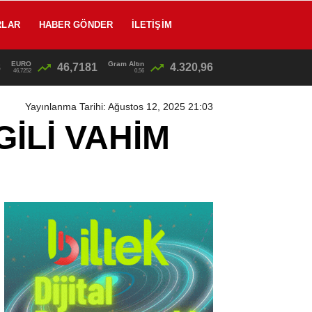
RLAR
HABER GÖNDER
İLETIŞIM
EURO
Gram Altın
8
46,7181
4.320,96
12:46
/
46,7252
0,56
Yayınlanma Tarihi: Ağustos 12, 2025 21:03
İLİ VAHİM