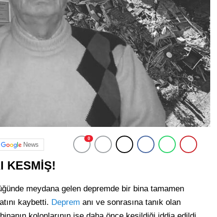
0
News
 KESMİŞ!
lüğünde meydana gelen depremde bir bina tamamen
atını kaybetti.
Deprem
anı ve sonrasına tanık olan
inanın kolonlarının ise daha önce kesildiği iddia edildi.