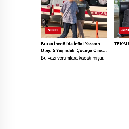
GENEL
GEN
Bursa İnegöl’de İnfial Yaratan
TEKSÜ
Olay: 5 Yaşındaki Çocuğa Cinsel
İstismar İddiası Tutuklamayla
Bu yazı yorumlara kapatılmıştır.
Sonuçlandı