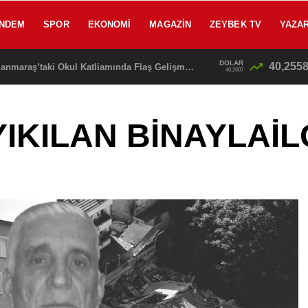
NDEM
SPOR
EKONOMI
MAGAZIN
ZEYBEK TV
YAZA
DOLAR
40,255
SON DAKİKA: Kahramanmaraş’taki Okul Katliamında Flaş Gelişme! Emniyet Müdürü Baba Gözaltına Alınıyor
40,2607
KILAN BİNAYLAİLG