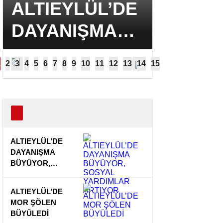
ALTIEYLÜL’DE
ALTIE
DAYANIŞMA
MOR Ş
BÜYÜYOR,
BÜYÜL
SOSYAL
YARDIMLAR
ARTIYOR
ALTIEYLÜL’DE
DAYANIŞMA
BÜYÜYOR,
SOSYAL
YARDIMLAR
ALTIEYLÜL’DE
ARTIYOR
MOR ŞÖLEN
BÜYÜLEDİ