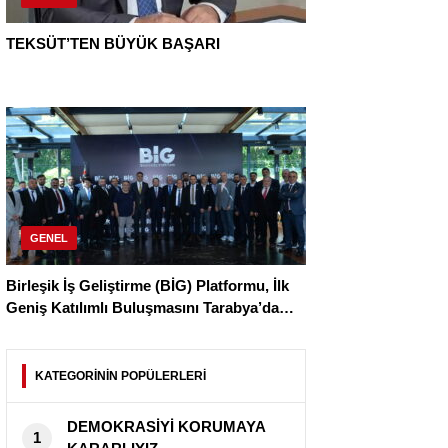
TEKSÜT’TEN BÜYÜK BAŞARI
GENEL
Birleşik İş Geliştirme (BİG) Platformu, İlk
Geniş Katılımlı Buluşmasını Tarabya’da
Gerçekleştirdi
KATEGORİNİN POPÜLERLERİ
DEMOKRASİYİ KORUMAYA
1