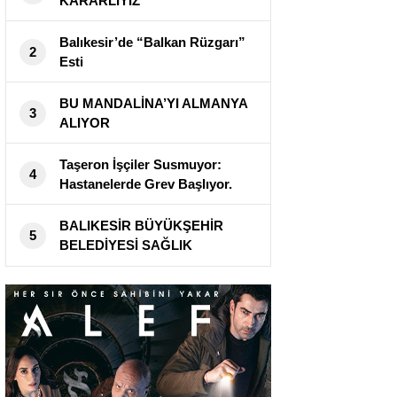
KARARLIYIZ
Balıkesir’de “Balkan Rüzgarı”
2
Esti
BU MANDALİNA’YI ALMANYA
3
ALIYOR
Taşeron İşçiler Susmuyor:
4
Hastanelerde Grev Başlıyor.
BALIKESİR BÜYÜKŞEHİR
5
BELEDİYESİ SAĞLIK
TARAMALARINA DEVAM
EDİYOR !