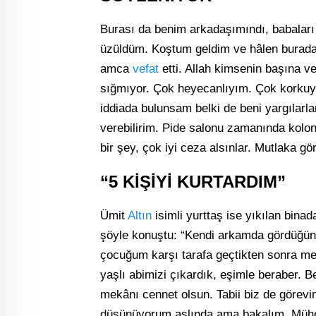
Burası da benim arkadaşımındı, babaları
üzüldüm. Koştum geldim ve hâlen buraday
amca
vefat
etti. Allah kimsenin başına v
sığmıyor. Çok heyecanlıyım. Çok korkuyor
iddiada bulunsam belki de beni yargılarl
verebilirim. Pide salonu zamanında kolon
bir şey, çok iyi ceza alsınlar. Mutlaka gö
“5 KİŞİYİ KURTARDIM”
Ümit
Altın
isimli yurttaş ise yıkılan binad
şöyle konuştu: “Kendi arkamda gördüğün
çocuğum karşı tarafa geçtikten sonra me
yaşlı abimizi çıkardık, eşimle beraber. Beş
mekânı cennet olsun. Tabii biz de görevi
düşünüyorum aslında ama bakalım. Mühend