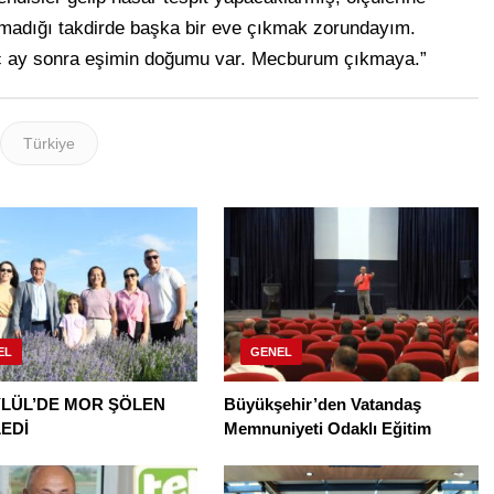
madığı takdirde başka bir eve çıkmak zorundayım.
 ay sonra eşimin doğumu var. Mecburum çıkmaya.”
Türkiye
EL
GENEL
YLÜL’DE MOR ŞÖLEN
Büyükşehir’den Vatandaş
EDİ
Memnuniyeti Odaklı Eğitim