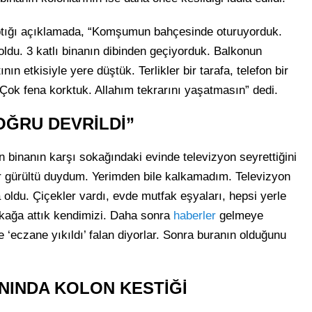
tığı açıklamada, “Komşumun bahçesinde oturuyorduk.
oldu. 3 katlı binanın dibinden geçiyorduk. Balkonun
nın etkisiyle yere düştük. Terlikler bir tarafa, telefon bir
Çok fena korktuk. Allahım tekrarını yaşatmasın” dedi.
OĞRU DEVRİLDİ”
 binanın karşı sokağındaki evinde televizyon seyrettiğini
bir gürültü duydum. Yerimden bile kalkamadım. Televizyon
oldu. Çiçekler vardı, evde mutfak eşyaları, hepsi yerle
okağa attık kendimizi. Daha sonra
haberler
gelmeye
e ‘eczane yıkıldı’ falan diyorlar. Sonra buranın olduğunu
NINDA KOLON KESTİĞİ