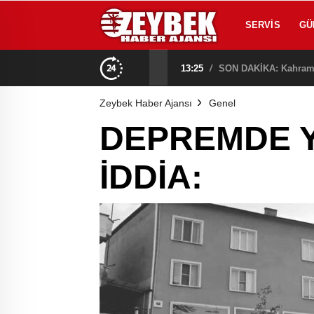
SERVIS
GÜ
na Alındı!
13:25
/
Zeybek Haber Ajansı
Genel
DEPREMDE YI
İDDİA: