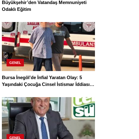
Büyükşehir’den Vatandaş Memnuniyeti
Odaklı Eğitim
GENEL
Bursa İnegöl’de İnfial Yaratan Olay: 5
Yaşındaki Çocuğa Cinsel İstismar İddiası
Tutuklamayla Sonuçlandı
GENEL