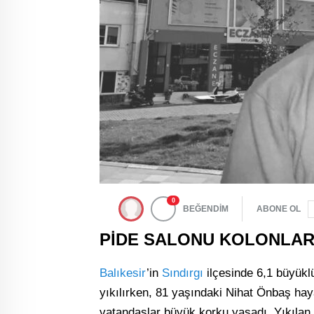
0
BEĞENDİM
ABONE OL
PİDE SALONU KOLONLARI
Balıkesir
’in
Sındırgı
ilçesinde 6,1 büyük
yıkılırken, 81 yaşındaki Nihat Önbaş hay
vatandaşlar büyük korku yaşadı. Yıkılan b