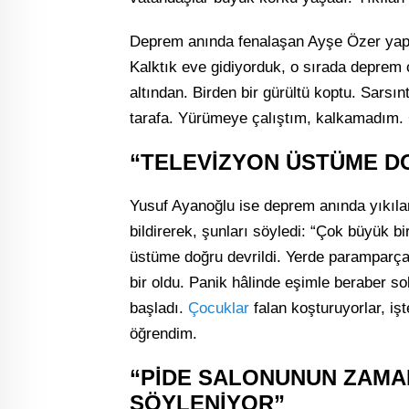
Deprem anında fenalaşan Ayşe Özer yap
Kalktık eve gidiyorduk, o sırada deprem 
altından. Birden bir gürültü koptu. Sarsıntı
tarafa. Yürümeye çalıştım, kalkamadım. 
“TELEVİZYON ÜSTÜME D
Yusuf Ayanoğlu ise deprem anında yıkılan
bildirerek, şunları söyledi: “Çok büyük 
üstüme doğru devrildi. Yerde paramparça 
bir oldu. Panik hâlinde eşimle beraber s
başladı.
Çocuklar
falan koşturuyorlar, işt
öğrendim.
“PİDE SALONUNUN ZAMA
SÖYLENİYOR”