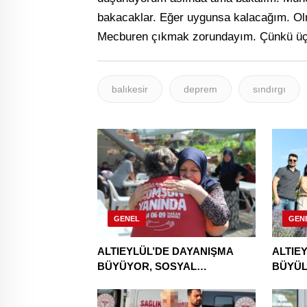
bakacaklar. Eğer uygunsa kalacağım. Ol
Mecburen çıkmak zorundayım. Çünkü üç
balıkesir
deprem
sındırgı
GENEL
GEN
ALTIEYLÜL’DE DAYANIŞMA
ALTIE
BÜYÜYOR, SOSYAL
BÜYÜL
YARDIMLAR ARTIYOR