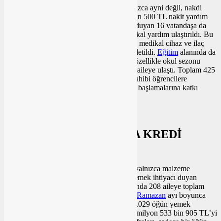
Ekonomik dar boğaz yaşayan ailelere yalnızca ayni değil, nakdi
destek de sağlandı. 30 aileye toplam 501 bin 500 TL nakit yardım
yapılırken,
sağlık
alanında desteğe ihtiyaç duyan 16 vatandaşa da
yine aynı tutarda, 501 bin 500 TL’lik medikal yardım ulaştırıldı. Bu
sayede hem temel tedavi ihtiyaçları hem de medikal cihaz ve ilaç
temini konusunda vatandaşların yükü hafifletildi.
Eğitim
alanında da
önemli bir adım atan Altıeylül Belediyesi, özellikle okul sezonu
öncesinde yaptığı kırtasiye yardımıyla 239 aileye ulaştı. Toplam 425
kırtasiye seti, 54.234 TL bütçeyle ihtiyaç sahibi öğrencilere
ulaştırılarak yeni eğitim yılına eşit şartlarda başlamalarına katkı
sağlandı.
GİRİŞİMCİ KADINLARA KREDİ
DESTEĞİ
Altıeylül Belediyesi’nin sosyal yardımları yalnızca malzeme
teminiyle sınırlı kalmadı. Özellikle sıcak yemek ihtiyacı duyan
ailelere yönelik yürütülen çalışma kapsamında 208 aileye toplam
6.667 öğün sıcak yemek ulaştırıldı. Ayrıca
Ramazan
ayı boyunca
yapılan iftar yemekleriyle de 480 aileye 14.029 öğün yemek
dağıtıldı. Bu kapsamda yapılan harcama 3 milyon 533 bin 905 TL’yi