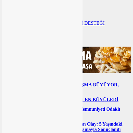
ALTIEYLÜL BELEDİYESİ
balıkesir
GİRİŞİMCİ KADINLARA KREDİ DESTEĞİ
Hakan Şehirli
Sosyal belediyecilik
Sosyal Sorumluluk
SİZİN İÇİN SEÇTİKLERİMİZ
Genel
ALTIEYLÜL’DE DAYANIŞMA BÜYÜYOR,
SOSYAL YARDIMLAR ARTIYOR
Genel
ALTIEYLÜL’DE MOR ŞÖLEN BÜYÜLEDİ
Genel
Büyükşehir’den Vatandaş Memnuniyeti Odaklı
Eğitim
Genel
Bursa İnegöl’de İnfial Yaratan Olay: 5 Yaşındaki
Çocuğa Cinsel İstismar İddiası Tutuklamayla Sonuçlandı