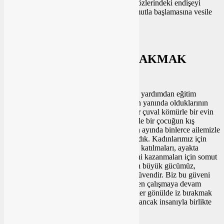
rakamlardan ibaret değil; bu, bir annenin gözlerindeki endişeyi
silmek, bir çocuğun eğitim yolculuğuna umutla başlamasına vesile
olmaktır.”
“HER GÖNÜLDE İZ BIRAKMAK
İSTİYORUZ”
Gıda yardımından nakit desteğine, medikal yardımdan eğitim
desteğine kadar birçok alanda vatandaşların yanında olduklarının
altını çizen Başkan Şehirli “Kimi zaman bir çuval kömürle bir evin
sıcaklığını sağladık, kimi zaman bir kıyafetle bir çocuğun kış
soğuğunda üşümesini engelledik. Ramazan ayında binlerce ailemizle
aynı sofrada iftar yapmanın huzurunu yaşadık. Kadınlarımız için
mikrokredi desteği sunduk; onların üretime katılmaları, ayakta
durmaları ve kendi ekonomik özgürlüklerini kazanmaları için somut
adımlar attık. Bütün bu çalışmalarımızda en büyük gücümüz,
vatandaşlarımızın duası ve bize duyduğu güvendir. Biz bu güveni
boşa çıkarmamak için gece gündüz demeden çalışmaya devam
ediyoruz. Her mahallemizde, her hanede, her gönülde iz bırakmak
istiyoruz. Çünkü biz biliyoruz ki; bir şehir, ancak insanıyla birlikte
güzelleşir, güçlenir.” diye konuştu.