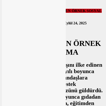
Genel
Güncel
ALTIEYLÜL BELEDİYESİ’NDEN ÖRNEK SOSYAL
DAYANIŞMA
Yayınlanma Tarihi: Eylül 24, 2025 08:17
Eylül 24, 2025
ALTIEYLÜL
BELEDİYESİ’NDEN ÖRNEK
SOSYAL DAYANIŞMA
Sosyal belediyecilik anlayışını ilke edinen
Altıeylül Belediyesi, 2025 yılı boyunca
ilçedeki ihtiyaç sahibi vatandaşlara
yönelik gerçekleştirdiği destek
çalışmalarıyla ailelerin yüzünü güldürdü.
Altıeylül Belediyesi, yıl boyunca gıdadan
giyime, yakacaktan sağlığa, eğitimden