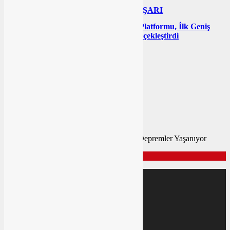
Genel
TEKSÜT’TEN BÜYÜK BAŞARI
Genel
Birleşik İş Geliştirme (BİG) Platformu, İlk Geniş
Katılımlı Buluşmasını Tarabya’da Gerçekleştirdi
Bu yazı yorumlara kapatılmıştır.
Sıradaki haber:
Balıkesir Sarsılıyor: Sındırgı’da Peş Peşe Depremler Yaşanıyor
SAYFALAR
Üye Girişi
Üye Kaydı
Künye
Hakkımızda
İletişim