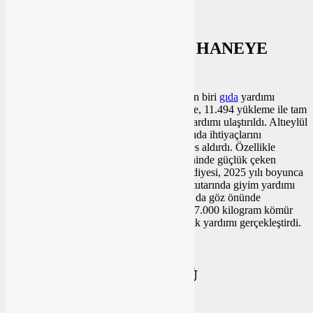
ALTIEYLÜL BİNLERCE HANEYE
DOKUNDU
Yıl boyunca en geniş kapsamlı desteklerden biri
gıda
yardımı
alanında gerçekleşti. Toplamda 3.034 aileye, 11.494 yükleme ile tam
17 milyon 96 bin 250 TL değerinde gıda yardımı ulaştırıldı. Altıeylül
Belediyesi, bu yardımlar sayesinde temel gıda ihtiyaçlarını
karşılamakta zorlanan binlerce haneye nefes aldırdı. Özellikle
ekonomik sıkıntılar nedeniyle kıyafet temininde güçlük çeken
ailelere de yardım eli uzatan Altıeylül Belediyesi, 2025 yılı boyunca
1.249 aileye, toplam 2 milyon 629 bin TL tutarında giyim yardımı
sağladı.
Kış
aylarında artan
yakıt
ihtiyacını da göz önünde
bulunduran Altıeylül, 214 aileye toplam 107.000 kilogram kömür
ulaştırarak 571.893,60 TL tutarında yakacak yardımı gerçekleştirdi.
VATANDAŞLARIN YÜKÜ
HAFİFLETİLDİ