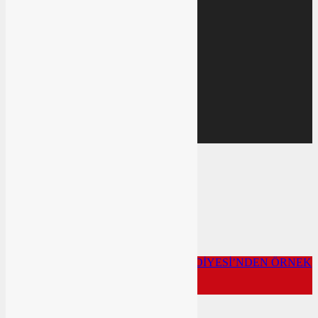
DOLAR
40,2607
40,2558
EURO
46,7252
46,7181
Gram Altın
0,56
4.320,96
Gündem
Ekonomi
Yazarın Sesi
Türkiye
Anasayfa
/
Güncel
/
ALTIEYLÜL BELEDİYESİ’NDEN ÖRNEK
SOSYAL DAYANIŞMA
Zeybek Haber Ajansı