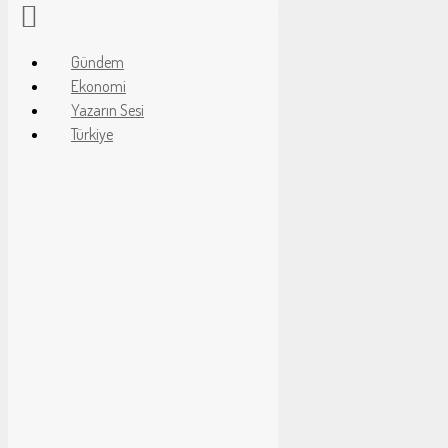
Gündem
Ekonomi
Servis
Yazarın Sesi
Son Dakika
Haber Gönder
Türkiye
Borsa
Altınlar
Dövizler
Hava Durumu
Nöbetçi Eczaneler
Gazeteler
Puan Durumu
Canlı Sonuçlar
Vizyondaki Filmler
Namaz Vakitleri
Gündem
Spor
Ekonomi
Magazin
Zeybek Tv
Yazarlar
Haber Gönder