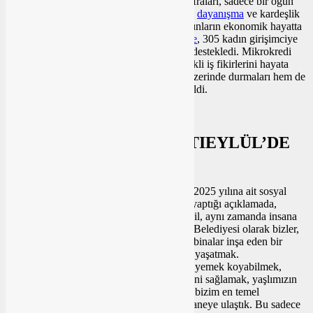
aştı. Ramazan ayı boyunca kurulan iftar sofraları, sadece bir öğün
değil, aynı zamanda mahalle halkı arasında
dayanışma
ve kardeşlik
duygularının pekişmesine vesile oldu. Kadınların ekonomik hayatta
daha fazla yer almasını hedefleyen
belediye
, 305 kadın girişimciye
mikrokredi desteği sunarak kadın emeğini destekledi. Mikrokredi
uygulaması sayesinde kadınlar, küçük ölçekli iş fikirlerini hayata
geçirme fırsatı buldu; hem kendi ayakları üzerinde durmaları hem de
aile bütçelerine katkı sağlamaları teşvik edildi.
BAŞKAN ŞEHİRLİ: “ALTIEYLÜL’DE
KİMSE YALNIZ DEĞİL”
Altıeylül
Belediye Başkanı
Hakan Şehirli
, 2025 yılına ait sosyal
yardım verilerini kamuoyuyla paylaşırken yaptığı açıklamada,
belediyeciliğin yalnızca asfalt ve beton değil, aynı zamanda insana
dokunmak olduğunu vurguladı. “Altıeylül Belediyesi olarak bizler,
yalnızca yolları asfaltlayan, parklar yapan, binalar inşa eden bir
belediye değiliz. Bizim önceliğimiz, insanı yaşatmak.
Vatandaşlarımızın sofrasına bir tabak sıcak yemek koyabilmek,
çocuğun okula kırtasiye setiyle gidebilmesini sağlamak, yaşlımızın
kış günü evinde üşümemesini temin etmek bizim en temel
görevimizdir. 2025 yılı boyunca binlerce haneye ulaştık. Bu sadece