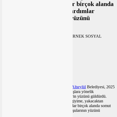
kadın girişimciliğine kadar birçok alanda
somut ve sürdürülebilir yardımlar
sağlayarak komşularının yüzünü
güldürdü.
0
BEĞENDİM
ABONE OL
News
0
Sosyal belediyecilik
anlayışını ilke edinen
Altıeylül
Belediyesi, 2025
yılı boyunca ilçedeki ihtiyaç sahibi vatandaşlara yönelik
gerçekleştirdiği destek çalışmalarıyla ailelerin yüzünü güldürdü.
Altıeylül Belediyesi
, yıl boyunca gıdadan giyime, yakacaktan
sağlığa, eğitimden kadın girişimciliğine kadar birçok alanda somut
ve sürdürülebilir yardımlar sağlayarak komşularının yüzünü
güldürdü.