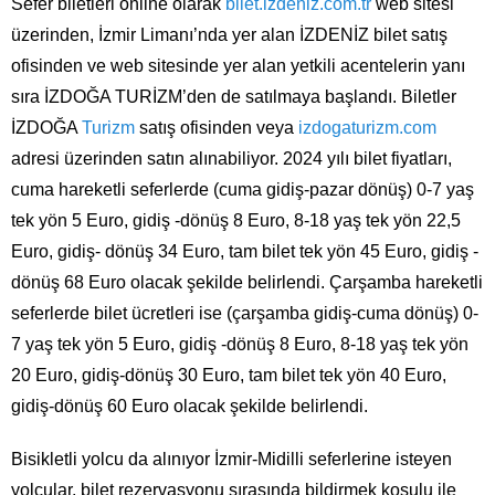
Sefer biletleri online olarak
bilet.izdeniz.com.tr
web sitesi
üzerinden, İzmir Limanı’nda yer alan İZDENİZ bilet satış
ofisinden ve web sitesinde yer alan yetkili acentelerin yanı
sıra İZDOĞA TURİZM’den de satılmaya başlandı. Biletler
İZDOĞA
Turizm
satış ofisinden veya
izdogaturizm.com
adresi üzerinden satın alınabiliyor. 2024 yılı bilet fiyatları,
cuma hareketli seferlerde (cuma gidiş-pazar dönüş) 0-7 yaş
tek yön 5 Euro, gidiş -dönüş 8 Euro, 8-18 yaş tek yön 22,5
Euro, gidiş- dönüş 34 Euro, tam bilet tek yön 45 Euro, gidiş -
dönüş 68 Euro olacak şekilde belirlendi. Çarşamba hareketli
seferlerde bilet ücretleri ise (çarşamba gidiş-cuma dönüş) 0-
7 yaş tek yön 5 Euro, gidiş -dönüş 8 Euro, 8-18 yaş tek yön
20 Euro, gidiş-dönüş 30 Euro, tam bilet tek yön 40 Euro,
gidiş-dönüş 60 Euro olacak şekilde belirlendi.
Bisikletli yolcu da alınıyor İzmir-Midilli seferlerine isteyen
yolcular, bilet rezervasyonu sırasında bildirmek koşulu ile